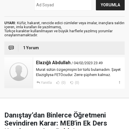
UYARI:
Küfür, hakaret, rencide edici cümleler veya imalar, inançlara saldırı
içeren, imla kuralları ile yazılmamış,
Türkçe karakter kullanılmayan ve büyük harflerle yazılmış yorumlar
onaylanmamaktadır.
1 Yorum
Elazığlı Abdullah
/ 04/02/2023 23:49
Murat sütün özgeçmişini bir türlü bulamadım. Şayet
Elazigliysa FETÖcudur. Zerre şüphem kalmaz.
Yanıtla
(0)
(0)
Danıştay’dan Binlerce Öğretmeni
Sevindiren Karar: MEB'in Ek Ders