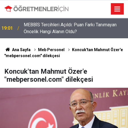
MEBBİS Tercihleri Açıldı: Puan Farkı Tanımayan
19:01
Öncelik Hangi Alanın Oldu?
Öğretmenlere Müjdeli Haber: Bu 12 İlde Norm
09:03
Kadro Tıkanıklığı Yaşanmayacak
Ana Sayfa
Meb Personel
Koncuk'tan Mahmut Özer'e
"mebpersonel.com" dilekçesi
Koncuk'tan Mahmut Özer'e
"mebpersonel.com" dilekçesi