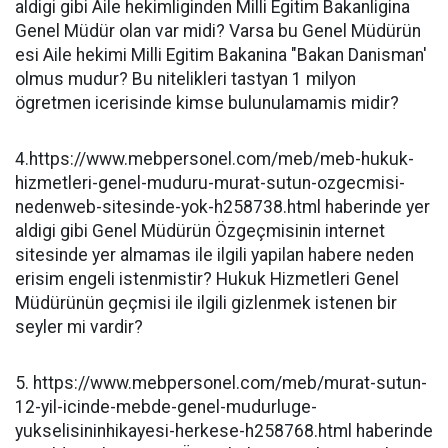
aldigi gibi Aile hekimliginden Milli Egitim Bakanligina
Genel Müdür olan var midi? Varsa bu Genel Müdürün
esi Aile hekimi Milli Egitim Bakanina "Bakan Danisman'
olmus mudur? Bu nitelikleri tastyan 1 milyon
ögretmen icerisinde kimse bulunulamamis midir?
4.https://www.mebpersonel.com/meb/meb-hukuk-
hizmetleri-genel-muduru-murat-sutun-ozgecmisi-
nedenweb-sitesinde-yok-h258738.html haberinde yer
aldigi gibi Genel Müdürün Özgeçmisinin internet
sitesinde yer almamas ile ilgili yapilan habere neden
erisim engeli istenmistir? Hukuk Hizmetleri Genel
Müdürünün geçmisi ile ilgili gizlenmek istenen bir
seyler mi vardir?
5. https://www.mebpersonel.com/meb/murat-sutun-
12-yil-icinde-mebde-genel-mudurluge-
yukselisininhikayesi-herkese-h258768.html haberinde