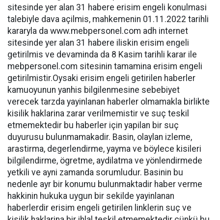
sitesinde yer alan 31 habere erisim engeli konulmasi
talebiyle dava açilmis, mahkemenin 01.11.2022 tarihli
kararyla da www.mebpersonel.com adh internet
sitesinde yer alan 31 habere iliskin erisim engeli
getirilmis ve devaminda da 8 Kasim tarihli karar ile
mebpersonel.com sitesinin tamamina erisim engeli
getirilmistir.Oysaki erisim engeli getirilen haberler
kamuoyunun yanhis bilgilenmesine sebebiyet
verecek tarzda yayinlanan haberler olmamakla birlikte
kisilik haklarina zarar verilmemistir ve suç teskil
etmemektedir bu haberler için yapilan bir suç
duyurusu bulunmamakadir. Basin, olaylan izleme,
arastirma, degerlendirme, yayma ve böylece kisileri
bilgilendirme, ögretme, aydilatma ve yönlendirmede
yetkili ve ayni zamanda sorumludur. Basinin bu
nedenle ayr bir konumu bulunmaktadir haber verme
hakkinin hukuka uygun bir sekilde yayinlanan
haberlerdir erisim engeli getirilen linklerin suç ve
kisilik haklarina bir ihlal teskil etmemektedir çünkü bu