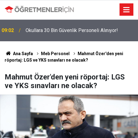
MEBBİS Tercihleri Açıldı: Puan Farkı Tanımayan
19:01
Öncelik Hangi Alanın Oldu?
Ana Sayfa
Meb Personel
Mahmut Özer'den yeni
röportaj: LGS ve YKS sınavları ne olacak?
Mahmut Özer'den yeni röportaj: LGS
ve YKS sınavları ne olacak?