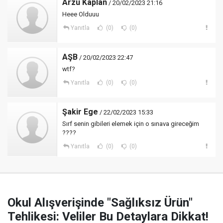
Arzu Kaplan
/ 20/02/2023 21:16
Heee Olduuu
Yanıtla
(0)
(0)
AŞB
/ 20/02/2023 22:47
wtf?
Yanıtla
(0)
(0)
Şakir Ege
/ 22/02/2023 15:33
Sırf senin gibileri elemek için o sınava gireceğim
????
Yanıtla
(0)
(0)
Okul Alışverişinde "Sağlıksız Ürün"
Tehlikesi: Veliler Bu Detaylara Dikkat!