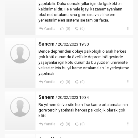
yapılabilir. Daha sonraki yıllar için de lgs kökten
kaldırılmalıdır. Hele hele lgsyi kazanamayanların
okul not ortalamasına göre sınavsız liselere
yerleştirilmeleri sistemi ise tam bir facia.
Yanıtla
(0)
(0)
Sanem
/ 20/02/2023 19:30
Bence depremden dolayı psikolojik olarak herkes
çok kötü durumda özellikle deprem bölgesinde
yaşayanlar için kötü durumda bu yüzden üniversite
ve liseler için bu yıl karne ortalamaları ile yerleştirme
yapılmalı
Yanıtla
(0)
(0)
Sanem
/ 20/02/2023 19:34
Bu yıl hem üniversite hem lise karne ortalamalarının
göre tercih yapılmalı herkes psikolojik olarak çok
kötü
Yanıtla
(0)
(0)