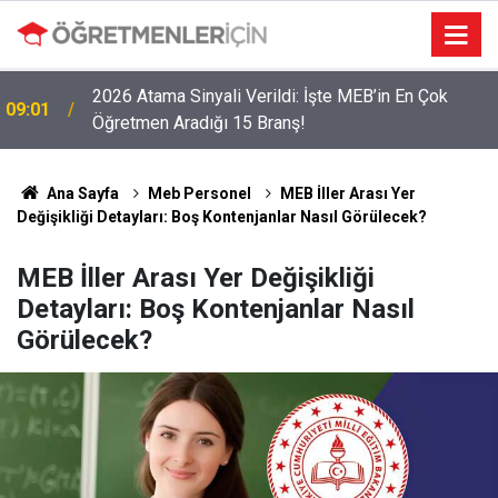
2026 Atama Sinyali Verildi: İşte MEB’in En Çok
09:01
Öğretmen Aradığı 15 Branş!
LGS Nakillerinde Büyük Risk: Gözde Liselerde
19:00
Kontenjanlar Bitti, Rekabet Tavan Yaptı!
Ana Sayfa
Meb Personel
MEB İller Arası Yer
Değişikliği Detayları: Boş Kontenjanlar Nasıl Görülecek?
MEB İller Arası Yer Değişikliği
Detayları: Boş Kontenjanlar Nasıl
Görülecek?