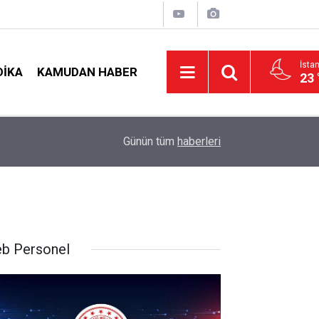
İsta
DIKA
KAMUDAN HABER
23 
LGS Nakillerinde Büyük Risk: Gözde Liselerde Ko
nş!
19:00
Günün tüm
haberleri
Tavan Yaptı!
b Personel