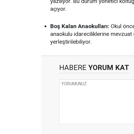
yazılıyor. Bu durum yönetici koltu
açıyor.
Boş Kalan Anaokulları:
Okul önce
anaokulu idareciliklerine mevzuat 
yerleştirilebiliyor.
HABERE
YORUM KAT