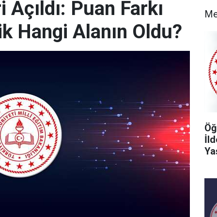
 Açıldı: Puan Farkı
Me
k Hangi Alanın Oldu?
Öğ
İl
Ya