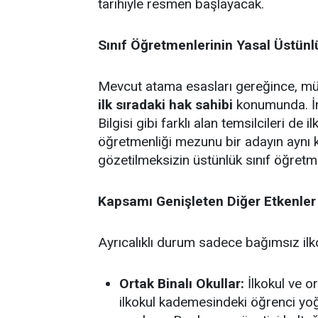
tarihiyle resmen başlayacak.
Sınıf Öğretmenlerinin Yasal Üstün
Mevcut atama esasları gereğince, müst
ilk sıradaki hak sahibi
konumunda. İng
Bilgisi gibi farklı alan temsilcileri de 
öğretmenliği mezunu bir adayın aynı 
gözetilmeksizin üstünlük sınıf öğretm
Kapsamı Genişleten Diğer Etkenler
Ayrıcalıklı durum sadece bağımsız ilkok
Ortak Binalı Okullar:
İlkokul ve or
ilkokul kademesindeki öğrenci yo