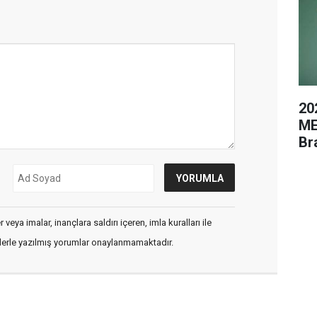
20
ME
Br
veya imalar, inançlara saldırı içeren, imla kuralları ile
flerle yazılmış yorumlar onaylanmamaktadır.