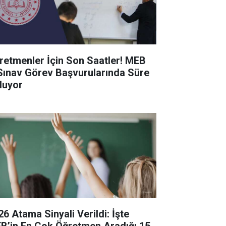
retmenler İçin Son Saatler! MEB
Sınav Görev Başvurularında Süre
luyor
26 Atama Sinyali Verildi: İşte
B’in En Çok Öğretmen Aradığı 15