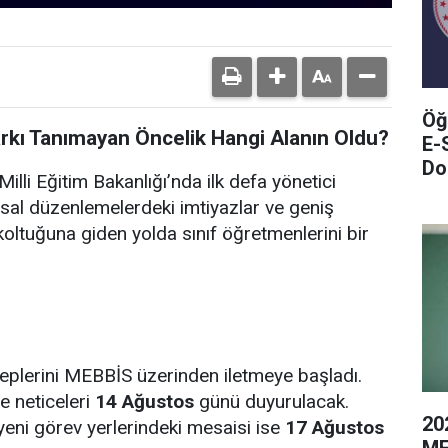
Öğ
arkı Tanımayan Öncelik Hangi Alanın Oldu?
E-
Do
illi Eğitim Bakanlığı’nda ilk defa yönetici
sal düzenlemelerdeki imtiyazlar ve geniş
oltuğuna giden yolda sınıf öğretmenlerini bir
leplerini MEBBİS üzerinden iletmeye başladı.
e neticeleri
14 Ağustos
günü duyurulacak.
20
yeni görev yerlerindeki mesaisi ise
17 Ağustos
ME