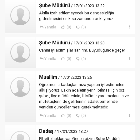
Şube Müdürü
/ 17/01/2023 13:22
Akılla izah edilemeyecek bu dengesizliğin
giderilmesini en kısa zamanda bekliyoruz.
Yanıtla
(0)
(0)
Şube Müdürü
/ 17/01/2023 13:23
Canını iyi acıtmışlar sanırım. Büyüdüğünde geçer
Yanıtla
(0)
(0)
Muallim
/ 17/01/2023 13:26
Öğretmen arkadaşlarımıza yapılan iyileştirmeleri
alkışlıyoruz. Lakin adaletin yerini bilması için biz
şube , ilçe müdürlerinin, İl Müdür yardımcılarının ve
müfettişlerin de gelirlerinin adalet temelinde
yeniden güncellenmesi gerekmektedir.
Yanıtla
(0)
(0)
Dadaş
/ 17/01/2023 13:27
Elbette hakları var. Geçen bizim Şube Müdürü