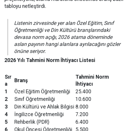
tabloyu netleştirdi.
Listenin zirvesinde yer alan Özel Eğitim, Sınıf
Öğretmenliği ve Din Kültürü branşlarındaki
devasa norm açığı, 2026 atama döneminde
aslan payının hangi alanlara ayrılacağını gözler
önüne seriyor.
2026 Yılı Tahmini Norm İhtiyacı Listesi
Sır
Tahmini Norm
Branş
a
İhtiyacı
1
Özel Eğitim Öğretmenliği
25.400
2
Sınıf Öğretmenliği
10.600
3
Din Kültürü ve Ahlak Bilgisi
8.000
4
İngilizce Öğretmenliği
7.200
5
Rehberlik (PDR)
6.400
6
Okul Öncesi Öğretmenliği
5.500