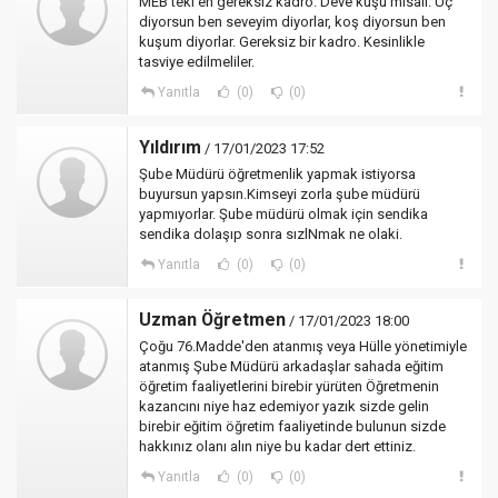
MEB teki en gereksiz kadro. Deve kuşu misali. Uç
diyorsun ben seveyim diyorlar, koş diyorsun ben
kuşum diyorlar. Gereksiz bir kadro. Kesinlikle
tasviye edilmeliler.
Yanıtla
(0)
(0)
Yıldırım
/ 17/01/2023 17:52
Şube Müdürü öğretmenlik yapmak istiyorsa
buyursun yapsın.Kimseyi zorla şube müdürü
yapmıyorlar. Şube müdürü olmak için sendika
sendika dolaşıp sonra sızlNmak ne olaki.
Yanıtla
(0)
(0)
Uzman Öğretmen
/ 17/01/2023 18:00
Çoğu 76.Madde'den atanmış veya Hülle yönetimiyle
atanmış Şube Müdürü arkadaşlar sahada eğitim
öğretim faaliyetlerini birebir yürüten Öğretmenin
kazancını niye haz edemiyor yazık sizde gelin
birebir eğitim öğretim faaliyetinde bulunun sizde
hakkınız olanı alın niye bu kadar dert ettiniz.
Yanıtla
(0)
(0)