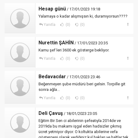
Hesap günü
/ 17/01/2023 19:18
Yalamaya o kadar alışmışsın ki, duramıyorsun????
Yanıtla
(0)
(0)
Nurettin ŞAHİN
/ 17/01/2023 20:35
Kamu şef leri 3600 ek gösterge bekliyor.
Yanıtla
(0)
(0)
Bedavacılar
/ 17/01/2023 23:46
Beğenmeyen şube müdürü beri gelsin. Torpille git
sonra ağla...
Yanıtla
(0)
(0)
Deli Çavuş
/ 18/01/2023 23:05
Eğitim Bir Sen ci abilerinin şefeatıyla 2014de ve
2019da bu makamı işgal eden hadsizler çıkmış
ücret yetmiyor diyor. O koltukta abilerine vefa
göstergesi olarak yediğiniz kul hakları ve haltlar tek