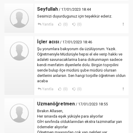
Seyfullah
/ 17/01/2023 18:44
Sesimizi duyurdugunuz için teşekkür ederiz.
Yanıtla
(0)
(0)
İçler acısı
/ 17/01/2023 18:46
Şu yorumlara bakıyorum da üzülüyorum. Yazık.
Öğretmeniyle Müdürüyle hepsi el ele verip hakkı ve
adaleti savunacaklarina bana dokunmayın sadece
kendi menfatim diyenlerle dolu. Birgün toprpilini
sende bulup ilçe müdürü şube müdürü olursan
dertlerini anlarsın. Sen hangi torpille öğretmen oldun
acaba
Yanıtla
(0)
(0)
Uzmanöğretmen
/ 17/01/2023 18:55
Bırakın Allasen,
Her sınavda eşek yüküyle para alıyorlar
GİH sınıfında olduklarından ekstra tazminatlar yan
ödemeler alıyorlar
Öğretmen maaşından çok yan gelirleri var.