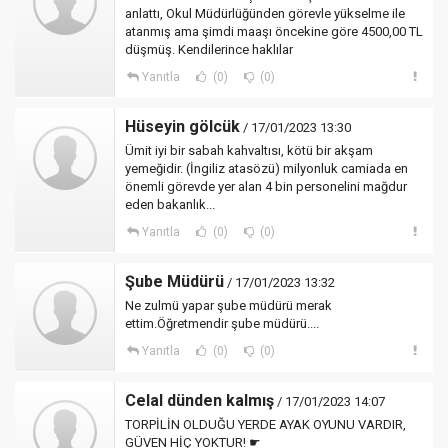
anlattı, Okul Müdürlüğünden görevle yükselme ile
atanmış ama şimdi maaşı öncekine göre 4500,00 TL
düşmüş. Kendilerince haklılar
Yanıtla
(0)
(0)
Hüseyin gölcük
/ 17/01/2023 13:30
Ümit iyi bir sabah kahvaltısı, kötü bir akşam
yemeğidir. (İngiliz atasözü) milyonluk camiada en
önemli görevde yer alan 4 bin personelini mağdur
eden bakanlık...
Yanıtla
(0)
(0)
Şube Müdürü
/ 17/01/2023 13:32
Ne zulmü yapar şube müdürü merak
ettim.Öğretmendir şube müdürü....
Yanıtla
(0)
(0)
Celal dünden kalmış
/ 17/01/2023 14:07
TORPİLİN OLDUĞU YERDE AYAK OYUNU VARDIR,
GÜVEN HİÇ YOKTUR! ☛