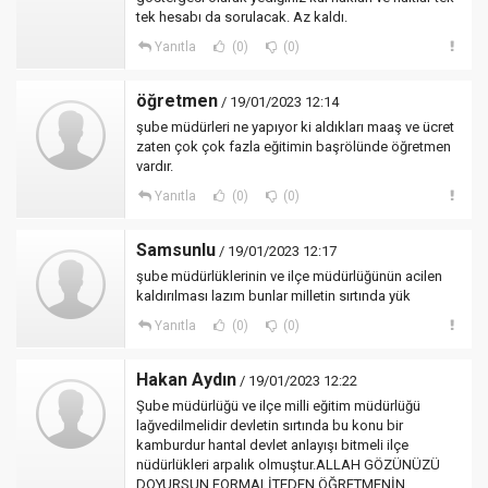
tek hesabı da sorulacak. Az kaldı.
Yanıtla
(0)
(0)
öğretmen
/ 19/01/2023 12:14
şube müdürleri ne yapıyor ki aldıkları maaş ve ücret
zaten çok çok fazla eğitimin başrölünde öğretmen
vardır.
Yanıtla
(0)
(0)
Samsunlu
/ 19/01/2023 12:17
şube müdürlüklerinin ve ilçe müdürlüğünün acilen
kaldırılması lazım bunlar milletin sırtında yük
Yanıtla
(0)
(0)
Hakan Aydın
/ 19/01/2023 12:22
Şube müdürlüğü ve ilçe milli eğitim müdürlüğü
lağvedilmelidir devletin sırtında bu konu bir
kamburdur hantal devlet anlayışı bitmeli ilçe
nüdürlükleri arpalık olmuştur.ALLAH GÖZÜNÜZÜ
DOYURSUN FORMALİTEDEN ÖĞRETMENİN