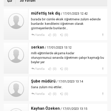
35 Yorum
müfettiş tek diş
/ 17/01/2023 12:42
burada bir cümle eksik öğretmene zulüm edende
bunlardır. kendilerini öğretmen olarak
görmeyenlerde bunlardır...
Yanıtla
(0)
(0)
serkan
/ 17/01/2023 13:12
milli eğitimlerde akşama kadar
oturuyorsunuz.sınavda öğretmen çalışır kaymağı bu
beyler yer
Yanıtla
(0)
(0)
Şube müdürü
/ 17/01/2023 13:14
Sana zulüm mü ettiler..
Yanıtla
(0)
(0)
Kayhan Özeken
/ 17/01/2023 13:15