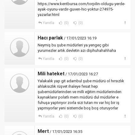
https://www.kentbursa.com/torpilin-oldugu-yerde-
ayak-oyunu-vardir-guven-hic-yoktur-274975-
yazarlar.html
Yanıtla
(0)
(0)
Hacı parlak
/ 17/01/2023 16:19
Neymiş bu şube müdürleri ya.yengeç gibi
yurumezler artık.devletin azı dişihuhahahhaha
Yanıtla
(0)
(0)
Mili hateket
/ 17/01/2023 16:27
Yalakalık yap git adambul şube müdürü ol hırsızlık
ahlaksızlık rüşvet ihaleye fesat hep
şubemüdürlerinden ve milli eğitim müdürlerinden
kaynaklanır polatlı mem müdürü dul müdürler e
fuhuşa yaptırıyor zorla sizi tutan mı var hiç bir iş
yapmıyorlar yeni sistemde boş boş oturuyorlar
Yanıtla
(0)
(0)
Mert
/ 17/01/2023 16:35