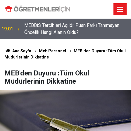
MEBBİS Tercihleri Açıldı: Puan Farkı Tanımayan
19:01
Öncelik Hangi Alanın Oldu?
Öğretmenlere Müjdeli Haber: Bu 12 İlde Norm
09:03
Kadro Tıkanıklığı Yaşanmayacak
Ana Sayfa
Meb Personel
MEB'den Duyuru :Tüm Okul
Müdürlerinin Dikkatine
MEB'den Duyuru :Tüm Okul
Müdürlerinin Dikkatine