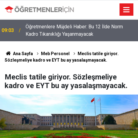
Öğretmenler İçin Son Saatler! MEB E-Sınav Görev
19:02
Başvurularında Süre Doluyor
Ana Sayfa
Meb Personel
Meclis tatile giriyor.
Sözleşmeliye kadro ve EYT bu ay yasalaşmayacak.
Meclis tatile giriyor. Sözleşmeliye
kadro ve EYT bu ay yasalaşmayacak.