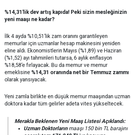
%14,31'lik dev artış kapıda! Peki sizin mesleğinizin
yeni maaşı ne kadar?
İlk 4 ayda %10,51’lik zam oranını garantileyen
memurlar için uzmanlar hesap makinesini yeniden
eline aldı. Ekonomistlerin Mayıs (%1,89) ve Haziran
(%1,52) ayı tahminleri tutarsa, 6 aylık enflasyon
%18,58’e fırlayacak. Bu da memur ve memur
emeklisine
%14,31 oranında net bir Temmuz zammı
olarak yansıyacak.
Yeni zamla birlikte en düşük memur maaşından uzman
doktora kadar tüm gelirler adeta vites yükseltecek.
Merakla Beklenen Yeni Maaş Listesi Açıklandı:
Uzman Doktorların
maaşı 150 bin TL barajını