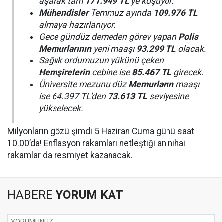
aşarak tam
171.949 TL
'ye koşuyor.
Mühendisler
Temmuz ayında
109.976 TL
almaya hazırlanıyor.
Gece gündüz demeden görev yapan
Polis
Memurlarının
yeni maaşı
93.299 TL
olacak.
Sağlık ordumuzun yükünü çeken
Hemşirelerin
cebine ise
85.467 TL
girecek.
Üniversite mezunu düz
Memurların
maaşı
ise 64.397 TL'den
73.613 TL
seviyesine
yükselecek.
Milyonların gözü şimdi 5 Haziran Cuma günü saat
10.00’da! Enflasyon rakamları netleştiği an nihai
rakamlar da resmiyet kazanacak.
HABERE
YORUM KAT