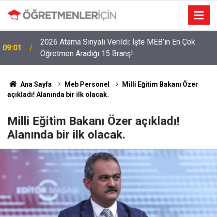
2026 Atama Sinyali Verildi: İşte MEB’in En Çok
09:01
Öğretmen Aradığı 15 Branş!
LGS Nakillerinde Büyük Risk: Gözde Liselerde
19:00
Kontenjanlar Bitti, Rekabet Tavan Yaptı!
Ana Sayfa
Meb Personel
Milli Eğitim Bakanı Özer
açıkladı! Alanında bir ilk olacak.
Milli Eğitim Bakanı Özer açıkladı!
Alanında bir ilk olacak.