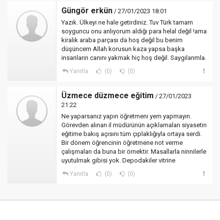
Güngör erkün
/ 27/01/2023 18:01
Yazık. Ülkeyi ne hale getirdiniz. Tuv Türk tamam
soyguncu onu anlıyorum aldığı para helal değil !ama
kiralık araba parçası da hoş değil bu benim
düşüncem Allah korusun kaza yapsa başka
insanların canını yakmak hiç hoş değil. Saygılarımla.
Yanıtla
(0)
(0)
Üzmece düzmece eğitim
/ 27/01/2023
21:22
Ne yaparsanız yapın öğretmeni yem yapmayın.
Görevden alınan il müdürünün açıklamaları siyasetin
eğitime bakış açısını tüm çıplaklığıyla ortaya serdi.
Bir dönem öğrencinin öğretmene not verme
çalışmaları da buna bir örnektir. Masallarla ninnilerle
uyutulmak gibisi yok. Depodakiler vitrine
Yanıtla
(0)
(0)