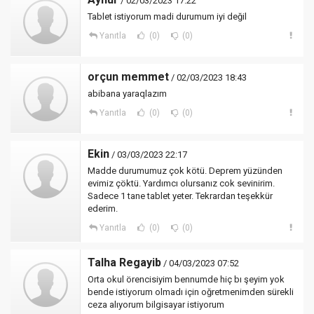
/ 02/03/2023 17:22
Tablet istiyorum madi durumum iyi değil
Yanıtla
(0)
(0)
orçun memmet
/ 02/03/2023 18:43
abibana yaraqlazım
Yanıtla
(0)
(0)
Ekin
/ 03/03/2023 22:17
Madde durumumuz çok kötü. Deprem yüzünden
evimiz çöktü. Yardımcı olursanız cok sevinirim.
Sadece 1 tane tablet yeter. Tekrardan teşekkür
ederim.
Yanıtla
(0)
(0)
Talha Regayib
/ 04/03/2023 07:52
Orta okul örencisiyim bennumde hiç bı şeyim yok
bende istiyorum olmadı için oğretmenimden sürekli
ceza alıyorum bilgisayar istiyorum