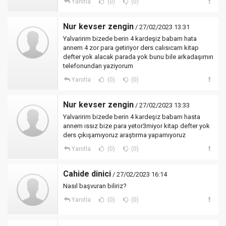
Yanıtla
(0)
(0)
Nur kevser zengin
/ 27/02/2023 13:31
Yalvaririm bizede berin 4 kardeşiz babam hata
annem 4 zor para getiriyor ders calısıcam kitap
defter yok alacak parada yok bunu bile arkadaşımın
telefonundan yaziyorum
Yanıtla
(0)
(0)
Nur kevser zengin
/ 27/02/2023 13:33
Yalvaririm bizede berin 4 kardeşiz babam hasta
annem ıssız bize para yetor3miyor kitap defter yok
ders çıkışamıyoruz araştırma yapamıyoruz
Yanıtla
(0)
(0)
Cahide dinici
/ 27/02/2023 16:14
Nasıl başvuran biliriz?
Yanıtla
(0)
(0)