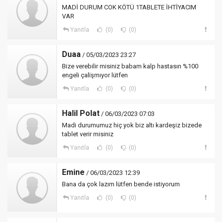
MADİ DURUM COK KÖTÜ 1TABLETE İHTİYACIM
VAR
Yanıtla
(0)
(0)
Duaa
/ 05/03/2023 23:27
Bize verebilir misiniz babam kalp hastasın %100
engeli çalïşmıyor lütfen
Yanıtla
(0)
(0)
Halil Polat
/ 06/03/2023 07:03
Madi durumumuz hiç yok biz altı kardeşiz bizede
tablet verir misiniz
Yanıtla
(0)
(0)
Emine
/ 06/03/2023 12:39
Bana da çok lazım lütfen bende istiyorum
Yanıtla
(0)
(0)