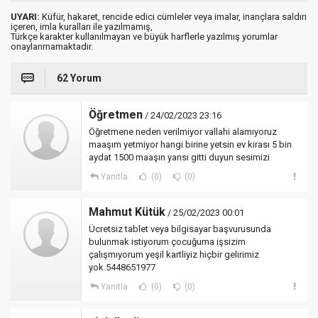
UYARI:
Küfür, hakaret, rencide edici cümleler veya imalar, inançlara saldırı
içeren, imla kuralları ile yazılmamış,
Türkçe karakter kullanılmayan ve büyük harflerle yazılmış yorumlar
onaylanmamaktadır.
62 Yorum
Öğretmen
/ 24/02/2023 23:16
Öğretmene neden verilmiyor vallahi alamıyoruz
maaşım yetmiyor hangi birine yetsin ev kirası 5 bin
aydat 1500 maaşın yarısı gitti duyun sesimizi
Yanıtla
(0)
(0)
Mahmut Kütük
/ 25/02/2023 00:01
Ücretsiz tablet veya bilgisayar başvurusunda
bulunmak istiyorum çocuğuma işsizim
çalışmıyorum yeşil kartliyiz hiçbir gelirimiz
yok.5448651977
Yanıtla
(0)
(0)