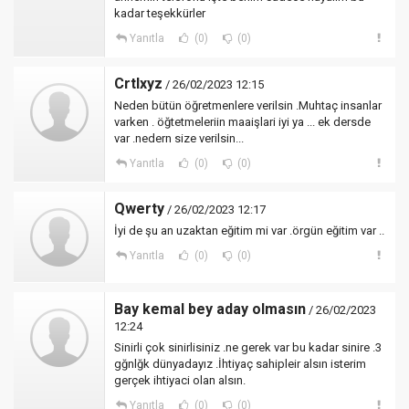
kadar teşekkürler
Yanıtla
(0)
(0)
Crtlxyz
/ 26/02/2023 12:15
Neden bütün öğretmenlere verilsin .Muhtaç insanlar
varken . öğtetmeleriin maaişlari iyi ya ... ek dersde
var .nedern size verilsin...
Yanıtla
(0)
(0)
Qwerty
/ 26/02/2023 12:17
İyi de şu an uzaktan eğitim mi var .örgün eğitim var ..
Yanıtla
(0)
(0)
Bay kemal bey aday olmasın
/ 26/02/2023
12:24
Sinirli çok sinirlisiniz .ne gerek var bu kadar sinire .3
gğnlğk dünyadayız .İhtiyaç sahipleir alsın isterim
gerçek ihtiyaci olan alsın.
Yanıtla
(0)
(0)