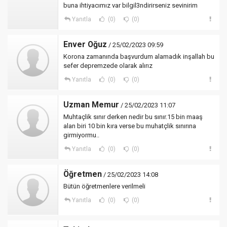
buna ihtiyacımız var bilgil3ndirirseniz sevinirim
Yanıtla
(0)
(0)
Enver Oğuz
/ 25/02/2023 09:59
Korona zamanında başvurdum alamadık inşallah bu
sefer depremzede olarak alırız
Yanıtla
(0)
(0)
Uzman Memur
/ 25/02/2023 11:07
Muhtaçlik sınır derken nedir bu sınır.15 bin maaş
alan biri 10 bin kıra verse bu muhatçlik sınırına
girmiyormu..
Yanıtla
(0)
(0)
Öğretmen
/ 25/02/2023 14:08
Bütün öğretmenlere verilmeli
Yanıtla
(0)
(0)