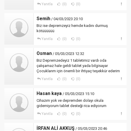
Yanıtla
(0)
(0)
Semih
/ 04/03/2023 20:10
Biz ise depremzeyiz hemde kadını durmuş
kötüüüüüü
Yanıtla
(0)
(0)
Osman
/ 05/03/2023 12:32
Biz Depremzedeyiz 1 tabletimiz vardı oda
çalışamaz hale geldi tablet yada bilgisayar
Çocuklarım için önemli bir ihtiyaç teşekkür ederim
Yanıtla
(0)
(0)
Hasan kaya
/ 05/03/2023 15:10
Cihazım yok ve depremden dolayı okula
gidemiyorum tablet desteği rica ediyorum
Yanıtla
(0)
(0)
İRFAN ALİ AKKUŞ
/ 05/03/2023 20:46