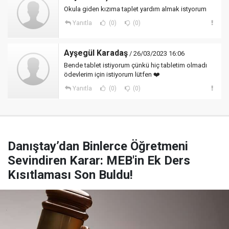
Okula giden kızıma taplet yardım almak istyorum
Yanıtla
(0)
(0)
Ayşegül Karadaş
/ 26/03/2023 16:06
Bende tablet istiyorum çünkü hiç tabletim olmadı
ödevlerim için istiyorum lütfen ❤️
Yanıtla
(0)
(0)
Danıştay’dan Binlerce Öğretmeni
Sevindiren Karar: MEB'in Ek Ders
Kısıtlaması Son Buldu!