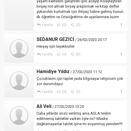
yaşam kalitesini geliştiren işini acayip kolaylaştıran
birşey not almak birşey araştırmak ve kitap defter
yükünden kurtulmak için ihtiyaç haline gelmiş bunun
ilk öğrettim ve Ortaöğretime de uyarlanması lazım
Yanıtla
(0)
(0)
SEDANUR GEZİCİ
/ 26/02/2023 20:17
Herşey için teşekkürler
Yanıtla
(0)
(0)
Hamidiye Yıldız
/ 27/02/2023 11:12
Çocuklarım için taplet yada bilgisayar istiyorum çok
zor durumdayız
Yanıtla
(0)
(0)
Ali Veli
/ 27/02/2023 13:20
Daha yıllardır sözü verilmiş ama ASLA teslim
edilmemiş tabletler varken öyle mi? Maske
dağitamayanlar tablet işine mi soyunmuş yeniden!!!!