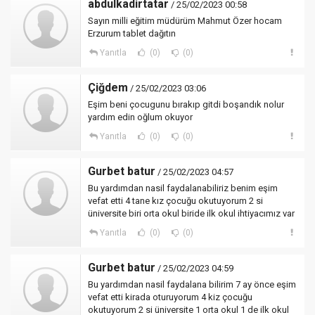
abdulkadirtatar
/ 25/02/2023 00:58
Sayın milli eğitim müdürüm Mahmut Özer hocam
Erzurum tablet dağıtın
Yanıtla
(0)
(0)
Çiğdem
/ 25/02/2023 03:06
Eşim beni çocugunu bırakıp gitdi boşandık nolur
yardım edin oğlum okuyor
Yanıtla
(0)
(0)
Gurbet batur
/ 25/02/2023 04:57
Bu yardımdan nasil faydalanabiliriz benim eşim
vefat etti 4 tane kız çocuğu okutuyorum 2 si
üniversite biri orta okul biride ilk okul ihtiyacımız var
Yanıtla
(0)
(0)
Gurbet batur
/ 25/02/2023 04:59
Bu yardımdan nasil faydalana bilirim 7 ay önce eşim
vefat etti kirada oturuyorum 4 kiz çocuğu
okutuyorum 2 si üniversite 1 orta okul 1 de ilk okul