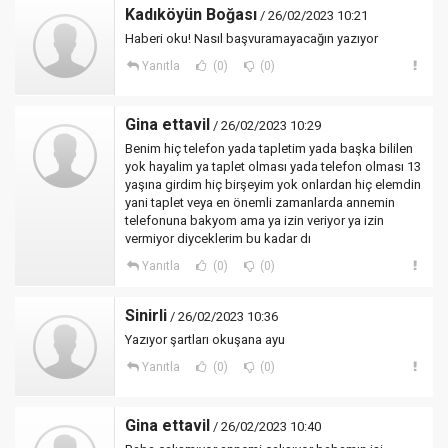
Kadıköyün Boğası
/ 26/02/2023 10:21
Haberi oku! Nasıl başvuramayacağın yazıyor
Yanıtla
(0)
(0)
Gina ettavil
/ 26/02/2023 10:29
Benim hiç telefon yada tapletim yada başka bililen
yok hayalim ya taplet olması yada telefon olması 13
yaşına girdim hiç birşeyim yok onlardan hiç elemdin
yani taplet veya en önemli zamanlarda annemin
telefonuna bakyom ama ya izin veriyor ya izin
vermiyor diyceklerim bu kadar dı
Yanıtla
(0)
(0)
Sinirli
/ 26/02/2023 10:36
Yazıyor şartları okuşana ayu
Yanıtla
(0)
(0)
Gina ettavil
/ 26/02/2023 10:40