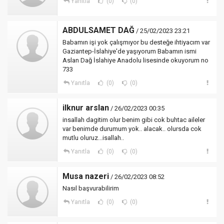
Yanıtla
(0)
(0)
ABDULSAMET DAĞ
/ 25/02/2023 23:21
Babamın işi yok çalışmıyor bu desteğe ihtiyacım var
Gaziantep-İslahiye'de yaşıyorum Babamın ismi
Aslan Dağ İslahiye Anadolu lisesinde okuyorum no
733
Yanıtla
(0)
(0)
ilknur arslan
/ 26/02/2023 00:35
insallah dagitim olur benim gibi cok buhtac aileler
var benimde durumum yok.. alacak.. olursda cok
mutlu oluruz...isallah..
Yanıtla
(0)
(0)
Musa nazeri
/ 26/02/2023 08:52
Nasıl başvurabilirim
Yanıtla
(0)
(0)