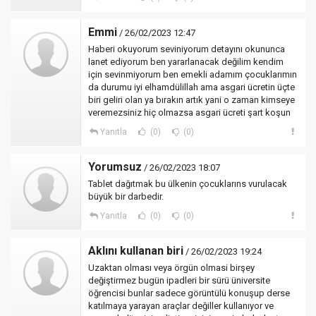
Emmi
/ 26/02/2023 12:47
Haberi okuyorum seviniyorum detayını okununca
lanet ediyorum ben yararlanacak değilim kendim
için sevinmiyorum ben emekli adamım çocuklarımın
da durumu iyi elhamdülillah ama asgari ücretin üçte
biri geliri olan ya bırakın artık yani o zaman kimseye
veremezsiniz hiç olmazsa asgari ücreti şart koşun
Yanıtla
(0)
(0)
Yorumsuz
/ 26/02/2023 18:07
Tablet dağıtmak bu ülkenin çocuklarıns vurulacak
büyük bir darbedir.
Yanıtla
(0)
(0)
Aklını kullanan biri
/ 26/02/2023 19:24
Uzaktan olması veya örgün olmasi birşey
değiştirmez bugün ipadleri bir sürü üniversite
öğrencisi bunlar sadece görüntülü konuşup derse
katılmaya yarayan araçlar değiller kullanıyor ve