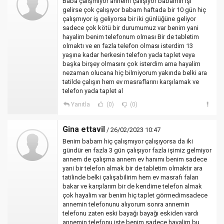
Baba çalışmıyor annemi çalışıyor babamın işi
gelirse çok çalışıyor babam haftada bir 10 gün hiç
çalışmıyor iş geliyorsa bir iki günlüğüne geliyor
sadece çok kötü bir durumumuz var benim yani
hayalim benim telefonum olması Bir de tabletim
olmaktı ve en fazla telefon olması isterdim 13
yaşına kadar herkesin telefon yada taplet veya
başka birşey olmasını çok isterdim ama hayalim
nezaman olucana hiç bilmiyorum yakında belki ara
tatilde çalışın hem ev masraflarını karşılamak ve
telefon yada taplet al
Yanıtla
(0)
(0)
Gina ettavil
/ 26/02/2023 10:47
Benim babam hiç çalışmıyor çalışıyorsa da iki
gündür en fazla 3 gün çalışıyor fazla işimiz gelmiyor
annem de çalışma annem ev hanımı benim sadece
yani bir telefon almak bir de tabletim olmaktır ara
tatilinde belki çalışabilirim hem ev masrafı falan
bakar ve karşılarım bir de kendime telefon almak
çok hayalim var benim hiç taplet görmedimsadece
annemin telefonunu alıyorum sonra annemin
telefonu zaten eski bayağı bayağı eskiden vardı
annemin telefonu işte benim sadece hayalim bu