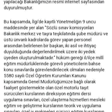
yapılacağı Bakanlığımızın resmî internet sayfasından
duyurulmuştur.
Bu kapsamda, İlgi'de kayıtlı Yönetmeliğin 9 uncu
maddesinde yer alan "Sözlü sınav komisyonları
Bakanlık merkez ve taşra teşkilatında şube müdürü ve
üstü ünvanlı kadrolarda görev yapan personel
arasından belirlenen bir başkan, iki asil ve ihtiyaç
duyulduğunda değerlendirilmek üzere iki yedek
üyeden oluşturulmaktadır." hüküm gereği il/ilçe millî
eğitim müdürlüklerinde görevli yöneticilerin bahse
konu sınavlarda görevlendirilecek olmaları nedeniyle
5580 sayılı Özel Öğretim Kurumları Kanunu
kapsamında Genel Müdürlüğümüze bağlı olarak
faaliyet göstermekte olan özel motorlu taşıt
sürücüleri kurslarının direksiyon eğitimi dersi
uygulama sınavları, özel ulaştırma hizmetleri mesleki
eğitim ve geliştirme kurslarının teorik ve uygulama
sınavları, özel iş makineleri sürücü eğitim kurslarının