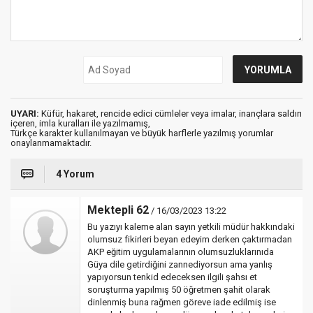
UYARI:
Küfür, hakaret, rencide edici cümleler veya imalar, inançlara saldırı
içeren, imla kuralları ile yazılmamış,
Türkçe karakter kullanılmayan ve büyük harflerle yazılmış yorumlar
onaylanmamaktadır.
4 Yorum
Mektepli 62
/ 16/03/2023 13:22
Bu yazıyı kaleme alan sayın yetkili müdür hakkındaki
olumsuz fikirleri beyan edeyim derken çaktırmadan
AKP eğitim uygulamalarının olumsuzluklarınıda
Güya dile getirdiğini zannediyorsun ama yanlış
yapıyorsun tenkid edeceksen ilgili şahsı et
soruşturma yapılmış 50 öğretmen şahit olarak
dinlenmiş buna rağmen göreve iade edilmiş ise