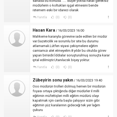
sanada bu konuda. ..... düşer yoksa hatalı gereksiz
müdürlerin o koltukları işgal etmesini bende
istemem eski bir idareci olarak
Yanıtla
(0)
(0)
Hasan Kara
/ 16/03/2023 16:00
Mahkeme kararıyla görevine iade edilen bir müdür
var.Gazeticilik ve sorumlu bir site bu durumu
atlamamalı.Lütfen siyasi çekişmelere eğitim
camiamızı alet etmeyelim.8 yıldır bu okulda görev
yapan birisidir.İddialar soruşturulmuş sonuçta karar
iptal edilmiştir.Utanılacsk bişey yoktur.
Yanıtla
(0)
(0)
Zübeyirin sonu yakın
/ 16/03/2023 19:40
Ooo müdürün trolleri dolmuş hemen bir müdürün
foyası ortaya çıktığında diğer müdürler il milli
eğitimin müfettişleri milli eğitim müdürü olayı
kapatmak için canla başla çalışıyor sizin gibi
eğitimin yüz karalarının gideceği tek yer lağım
çukuru