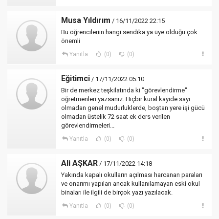
Musa Yıldırım
/ 16/11/2022 22:15
Bu öğrencileriin hangi sendika ya üye olduğu çok
önemli
Yanıtla
(0)
(0)
Eğitimci
/ 17/11/2022 05:10
Bir de merkez teşkilatında ki "görevlendirme"
öğretmenleri yazsanız. Hiçbir kural kayide sayı
olmadan genel mudurluklerde, boştan yere işi gücü
olmadan üstelik 72 saat ek ders verilen
görevlendirmeleri...
Yanıtla
(0)
(0)
Ali AŞKAR
/ 17/11/2022 14:18
Yakında kapalı okulların açılması harcanan paraları
ve onarımı yapılan ancak kullanılamayan eski okul
binaları ile ilgili de birçok yazı yazılacak.
Yanıtla
(0)
(0)