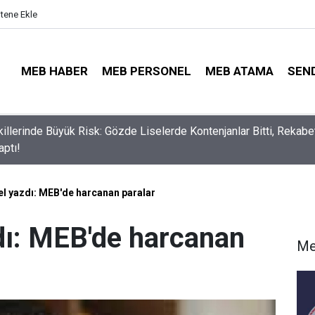
itene Ekle
MEB HABER
MEB PERSONEL
MEB ATAMA
SEN
illerinde Büyük Risk: Gözde Liselerde Kontenjanlar Bitti, Rekabe
aptı!
el yazdı: MEB'de harcanan paralar
dı: MEB'de harcanan
Me