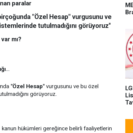
nan paralar
ME
Br
n birçoğunda "Özel Hesap" vurgusunu ve
stemlerinde tutulmadığını görüyoruz''
var mı?
ığı
…
ğunda
"Özel Hesap"
vurgusunu ve bu özel
LG
utulmadığını görüyoruz.
Li
Ta
kanun hükümleri gereğince belirli faaliyetlerin