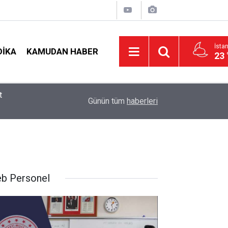
İsta
DIKA
KAMUDAN HABER
23 
t
09:05
İlçe Milli Eğitim Müdürü Ataması Yapıldı
Günün tüm
haberleri
b Personel