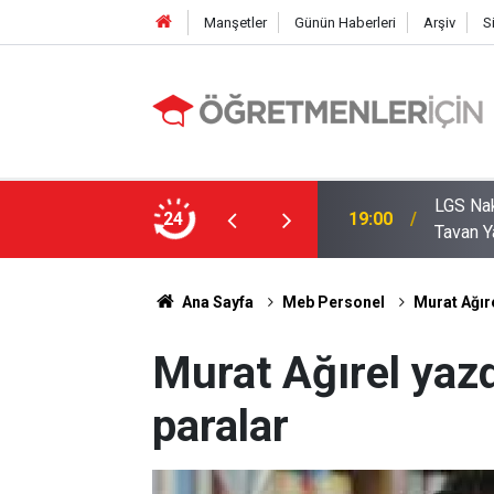
Manşetler
Günün Haberleri
Arşiv
S
LGS Nak
e MEB’in En Çok Öğretmen Aradığı 15 Branş!
24
19:00
Tavan Y
Ana Sayfa
Meb Personel
Murat Ağır
Murat Ağırel yaz
paralar