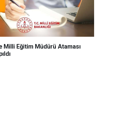
çe Milli Eğitim Müdürü Ataması
pıldı