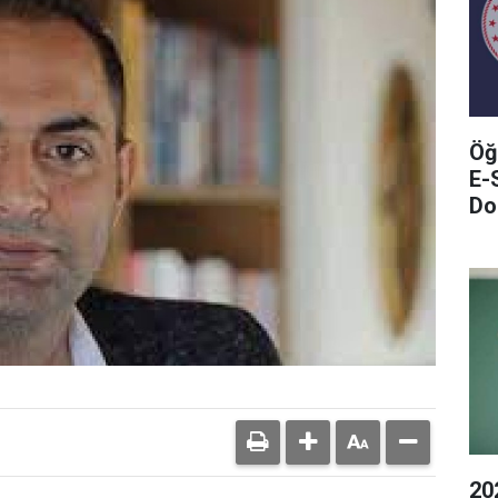
Öğ
E-
Do
20