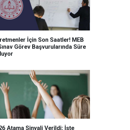
retmenler İçin Son Saatler! MEB
Sınav Görev Başvurularında Süre
luyor
26 Atama Sinyali Verildi: İşte