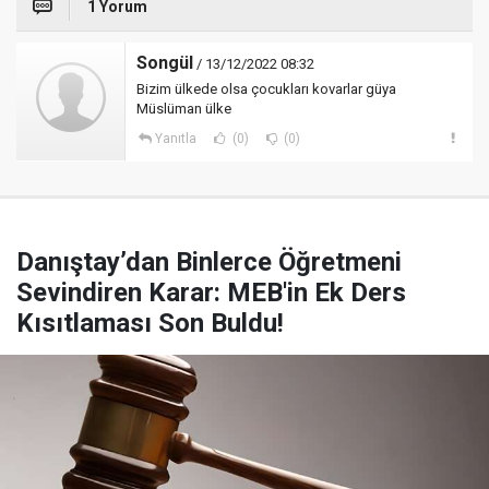
1 Yorum
Songül
/ 13/12/2022 08:32
Bizim ülkede olsa çocukları kovarlar güya
Müslüman ülke
Yanıtla
(0)
(0)
Danıştay’dan Binlerce Öğretmeni
Sevindiren Karar: MEB'in Ek Ders
Kısıtlaması Son Buldu!