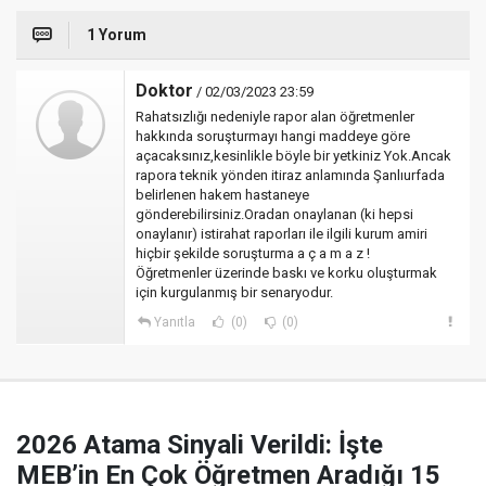
1 Yorum
Doktor
/ 02/03/2023 23:59
Rahatsızlığı nedeniyle rapor alan öğretmenler
hakkında soruşturmayı hangi maddeye göre
açacaksınız,kesinlikle böyle bir yetkiniz Yok.Ancak
rapora teknik yönden itiraz anlamında Şanlıurfada
belirlenen hakem hastaneye
gönderebilirsiniz.Oradan onaylanan (ki hepsi
onaylanır) istirahat raporları ile ilgili kurum amiri
hiçbir şekilde soruşturma a ç a m a z !
Öğretmenler üzerinde baskı ve korku oluşturmak
için kurgulanmış bir senaryodur.
Yanıtla
(0)
(0)
2026 Atama Sinyali Verildi: İşte
MEB’in En Çok Öğretmen Aradığı 15