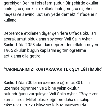
gerekiyor. Benim felsefem şudur. Bir şehirde okullar
açılmışsa çocuklar okullarla buluşmuşsa o şehrin
neşesi ve sevinci üst seviyede demektir” ifadelerini
kullandı.
Depremde etkilenen diğer şehirlere Urfa’da okulları
açarak umut olduklarını söyleyen Vali Salih Ayhan
Şanlıurfa’da 2058 okuldan depremden etkilenmeyen
1965 okulun bugün kapılarını eğitim öğretime
açtıklarını dile getirdi.
"YARINLARIMIZI KURTARACAK TEK ŞEY EĞİTİMDİR"
Şanlıurfa’da 700 binin üzerinde öğrenci, 30 binin
üzerinde öğretmen ve 2 bine yakın okulun
bulunduğunu vurgulayan Vali Salih Ayhan, “Böyle zor
zamanlarda, Millet olarak eğitime daha da sahip
çıkmalıyız. Çünkü biliyoruz ki bugünümüzü de