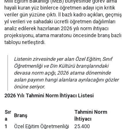
Milli Eğitim Bakanlığı (MEB) bünyesinde görev alma
hayali kuran yüz binlerce öğretmen adayı için kritik
veriler gün yüzüne çıktı. İl bazlı kadro açıkları, geçmiş
yıl verileri ve sahadaki ücretli öğretmen dağılımları
analiz edilerek hazırlanan 2026 yılı norm ihtiyacı
projeksiyonu, atama maratonu öncesinde branş bazlı
tabloyu netleştirdi.
Listenin zirvesinde yer alan Özel Eğitim, Sınıf
Öğretmenliği ve Din Kültürü branşlarındaki
devasa norm açığı, 2026 atama döneminde
aslan payının hangi alanlara ayrılacağını gözler
önüne seriyor.
2026 Yılı Tahmini Norm İhtiyacı Listesi
Sır
Tahmini Norm
Branş
a
İhtiyacı
1
Özel Eğitim Öğretmenliği
25.400