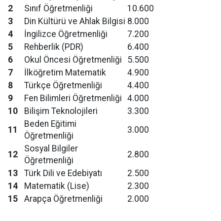
2
Sınıf Öğretmenliği
10.600
3
Din Kültürü ve Ahlak Bilgisi
8.000
4
İngilizce Öğretmenliği
7.200
5
Rehberlik (PDR)
6.400
6
Okul Öncesi Öğretmenliği
5.500
7
İlköğretim Matematik
4.900
8
Türkçe Öğretmenliği
4.400
9
Fen Bilimleri Öğretmenliği
4.000
10
Bilişim Teknolojileri
3.300
Beden Eğitimi
11
3.000
Öğretmenliği
Sosyal Bilgiler
12
2.800
Öğretmenliği
13
Türk Dili ve Edebiyatı
2.500
14
Matematik (Lise)
2.300
15
Arapça Öğretmenliği
2.000