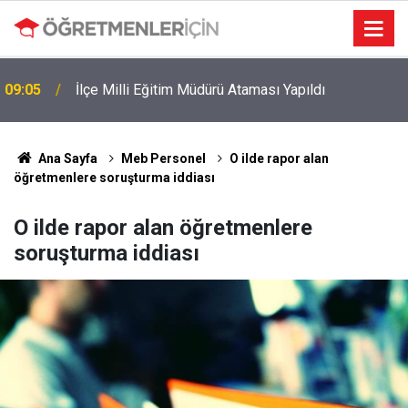
09:05
İlçe Milli Eğitim Müdürü Ataması Yapıldı
MEB e-Kayıt Sonuçları e-Devlet'te: İşte Sorgulama
19:00
Ekranı ve Nakil Detayları
Ana Sayfa
Meb Personel
O ilde rapor alan
öğretmenlere soruşturma iddiası
O ilde rapor alan öğretmenlere
soruşturma iddiası