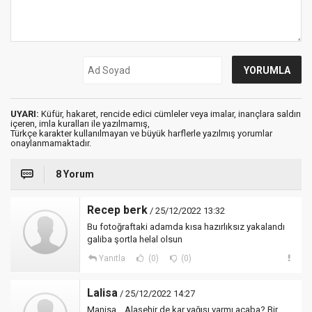
UYARI:
Küfür, hakaret, rencide edici cümleler veya imalar, inançlara saldırı
içeren, imla kuralları ile yazılmamış,
Türkçe karakter kullanılmayan ve büyük harflerle yazılmış yorumlar
onaylanmamaktadır.
8 Yorum
Recep berk
/ 25/12/2022 13:32
Bu fotoğraftaki adamda kısa hazırlıksız yakalandı
galiba şortla helal olsun
Yanıtla
(0)
(0)
Lalisa
/ 25/12/2022 14:27
Manisa _ Alaşehir de kar yağışı varmı acaba? Bir