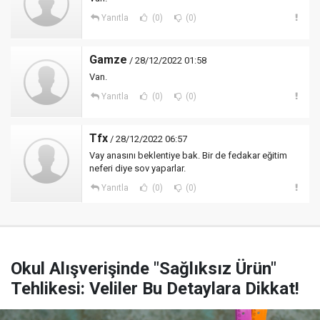
Yanıtla
(0)
(0)
Gamze
/ 28/12/2022 01:58
Van.
Yanıtla
(0)
(0)
Tfx
/ 28/12/2022 06:57
Vay anasını beklentiye bak. Bir de fedakar eğitim
neferi diye sov yaparlar.
Yanıtla
(0)
(0)
Okul Alışverişinde "Sağlıksız Ürün"
Tehlikesi: Veliler Bu Detaylara Dikkat!