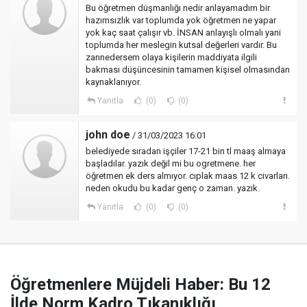
Bu öğretmen düşmanlığı nedir anlayamadım bir
hazımsızlık var toplumda yok öğretmen ne yapar
yok kaç saat çalışır vb. İNSAN anlayışlı olmalı yani
toplumda her meslegin kutsal değerleri vardır. Bu
zannedersem olaya kişilerin maddiyata ilgili
bakması düşüncesinin tamamen kişisel olmasından
kaynaklanıyor.
Yanıtla
(0)
(0)
john doe
/ 31/03/2023 16:01
belediyede sıradan işçiler 17-21 bin tl maaş almaya
başladılar. yazık değil mi bu ogretmene. her
öğretmen ek ders almıyor. cıplak maas 12 k civarları.
neden okudu bu kadar genç o zaman. yazık.
Yanıtla
(0)
(0)
Öğretmenlere Müjdeli Haber: Bu 12
İlde Norm Kadro Tıkanıklığı