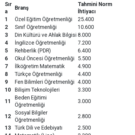
Sır
Tahmini Norm
Branş
a
İhtiyacı
1
Özel Eğitim Öğretmenliği
25.400
2
Sınıf Öğretmenliği
10.600
3
Din Kültürü ve Ahlak Bilgisi
8.000
4
İngilizce Öğretmenliği
7.200
5
Rehberlik (PDR)
6.400
6
Okul Öncesi Öğretmenliği
5.500
7
İlköğretim Matematik
4.900
8
Türkçe Öğretmenliği
4.400
9
Fen Bilimleri Öğretmenliği
4.000
10
Bilişim Teknolojileri
3.300
Beden Eğitimi
11
3.000
Öğretmenliği
Sosyal Bilgiler
12
2.800
Öğretmenliği
13
Türk Dili ve Edebiyatı
2.500