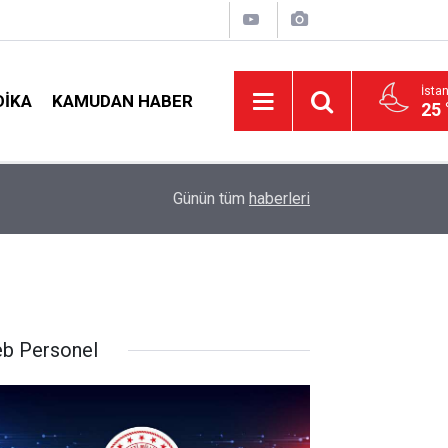
İsta
DIKA
KAMUDAN HABER
25 
LGS Nakillerinde Büyük Risk: Gözde Liselerde Ko
nş!
19:00
Günün tüm
haberleri
Tavan Yaptı!
b Personel