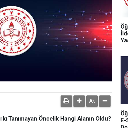
Öğ
İl
Ya
Öğ
arkı Tanımayan Öncelik Hangi Alanın Oldu?
E-
Do