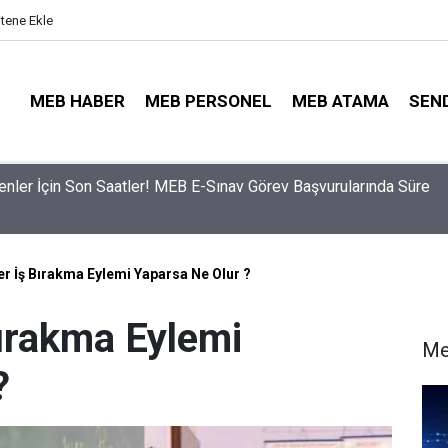
itene Ekle
MEB HABER
MEB PERSONEL
MEB ATAMA
SEN
ama Sinyali Verildi: İşte MEB’in En Çok Öğretmen Aradığı 15 Bra
r İş Bırakma Eylemi Yaparsa Ne Olur ?
ırakma Eylemi
Me
?