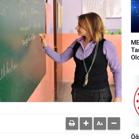
ME
Ta
Ol
Öğ