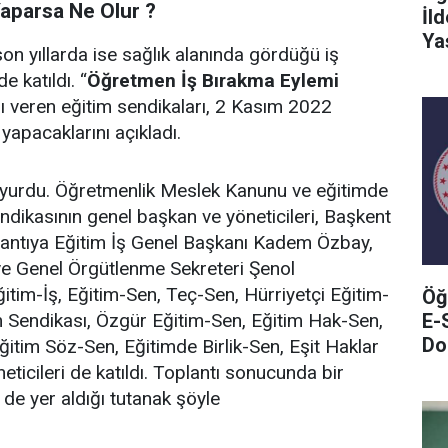
aparsa Ne Olur ?
İl
Ya
son yıllarda ise sağlık alanında gördüğü iş
 katıldı. “
Öğretmen İş Bırakma Eylemi
nı veren eğitim sendikaları, 2 Kasım 2022
yapacaklarını açıkladı.
duyurdu. Öğretmenlik Meslek Kanunu ve eğitimde
ndikasının genel başkan ve yöneticileri, Başkent
lantıya Eğitim İş Genel Başkanı Kadem Özbay,
ve Genel Örgütlenme Sekreteri Şenol
tim-İş, Eğitim-Sen, Teç-Sen, Hürriyetçi Eğitim-
Öğ
E-
 Sendikası, Özgür Eğitim-Sen, Eğitim Hak-Sen,
Do
ğitim Söz-Sen, Eğitimde Birlik-Sen, Eşit Haklar
ticileri de katıldı. Toplantı sonucunda bir
 de yer aldığı tutanak şöyle