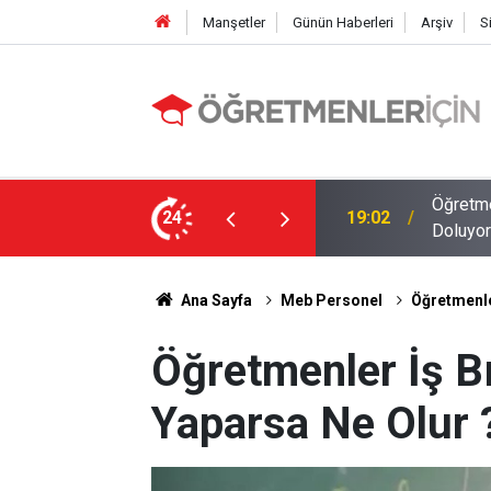
Manşetler
Günün Haberleri
Arşiv
S
MEB E-Sınav Görev Başvurularında Süre
24
09:01
2026 At
Ana Sayfa
Meb Personel
Öğretmenle
Öğretmenler İş B
Yaparsa Ne Olur 