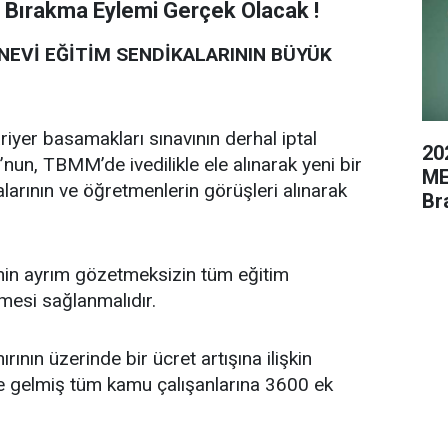
 Bırakma Eylemi Gerçek Olacak !
NEVİ EĞİTİM SENDİKALARININ BÜYÜK
iyer basamakları sınavının derhal iptal
20
un, TBMM’de ivedilikle ele alınarak yeni bir
ME
arının ve öğretmenlerin görüşleri alınarak
Br
inin ayrım gözetmeksizin tüm eğitim
mesi sağlanmalıdır.
rının üzerinde bir ücret artışına ilişkin
e gelmiş tüm kamu çalışanlarına 3600 ek