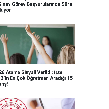
Sınav Görev Başvurularında Süre
luyor
26 Atama Sinyali Verildi: İşte
B’in En Çok Öğretmen Aradığı 15
anş!