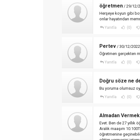
öğretmen
/ 29/12/
Herşeye koyun gibi boy
onlar hayatından memn
Yanıtla
(0)
Pertev
/ 30/12/2022
Öğretmen gerçekten 
Yanıtla
(0)
Doğru söze ne d
Bu yoruma olumsuz oy 
Yanıtla
(0)
Almadan Vermek 
Evet. Ben de 27 yıllık 
Aralık maaşım 10.100TL
öğretmenine geçinebil
eğitim vermesini istem