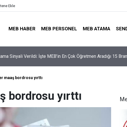
itene Ekle
MEB HABER
MEB PERSONEL
MEB ATAMA
SEN
illerinde Büyük Risk: Gözde Liselerde Kontenjanlar Bitti, Rekabe
aptı!
r maaş bordrosu yırttı
 bordrosu yırttı
Me