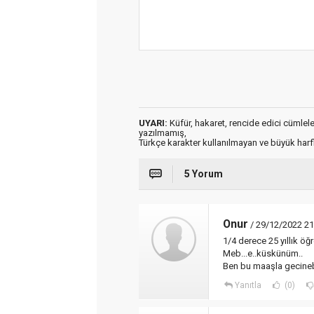
UYARI:
Küfür, hakaret, rencide edici cümleler 
yazılmamış,
Türkçe karakter kullanılmayan ve büyük har
5 Yorum
Onur
/ 29/12/2022 21
1/4 derece 25 yıllık ö
Meb...e..küskünüm..
Ben bu maaşla gecinebi
Yanıtla
(0)