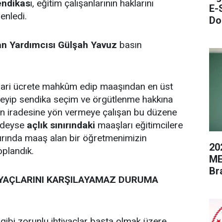
endikas
ı, eğitim çalışanlarının haklarını
E-
enledi.
Do
an Yardımcısı Gülşah Yavuz
basın
sgari ücrete mahkûm edip maaşından en üst
meyip sendika seçim ve örgütlenme hakkına
in iradesine yön vermeye çalışan bu düzene
edeyse
açlık sınırındaki
maaşları eğitimcilere
ınırında maaş alan bir öğretmenimizin
20
oplandık.
ME
Br
İYAÇLARINI KARŞILAYAMAZ DURUMA
gibi zorunlu ihtiyaçlar başta olmak üzere