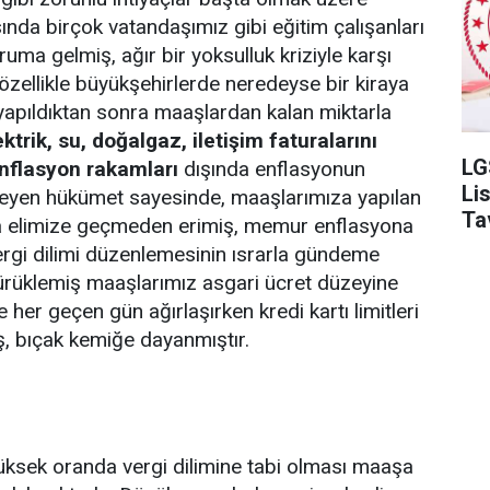
ında birçok vatandaşımız gibi eğitim çalışanları
ruma gelmiş, ağır bir yoksulluk kriziyle karşı
ri özellikle büyükşehirlerde neredeyse bir kiraya
apıldıktan sonra maaşlardan kalan miktarla
ektrik, su, doğalgaz, iletişim faturalarını
LG
nflasyon rakamları
dışında enflasyonun
Li
emeyen hükümet sayesinde, maaşlarımıza yapılan
Ta
a elimize geçmeden erimiş, memur enflasyona
vergi dilimi düzenlemesinin ısrarla gündeme
sürüklemiş maaşlarımız asgari ücret düzeyine
fe her geçen gün ağırlaşırken kredi kartı limitleri
, bıçak kemiğe dayanmıştır.
ksek oranda vergi dilimine tabi olması maaşa