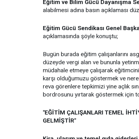
Eğitim ve Bilim Gücü Dayanışma S
alabilmesi adına basın açıklaması düz
Eğitim Gücü Sendikası Genel Başk
açıklamasında şöyle konuştu;
Bugün burada eğitim çalışanlarını a
düzeyde vergi alan ve bununla yetin
müdahale etmeye çalışarak eğitimcin
karşı olduğumuzu göstermek ve ner
reva görenlere tepkimizi yine açlık s
bordrosunu yırtarak göstermek için t
"EĞİTİM ÇALIŞANLARI TEMEL İHT
GELMİŞTİR"
Kira, ulaşım ve temel gıda giderleri