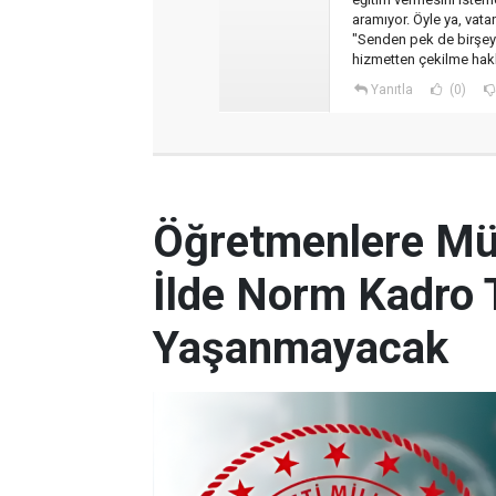
aramıyor. Öyle ya, vat
"Senden pek de birşe
hizmetten çekilme hak
Yanıtla
(0)
Öğretmenlere Müj
İlde Norm Kadro T
Yaşanmayacak