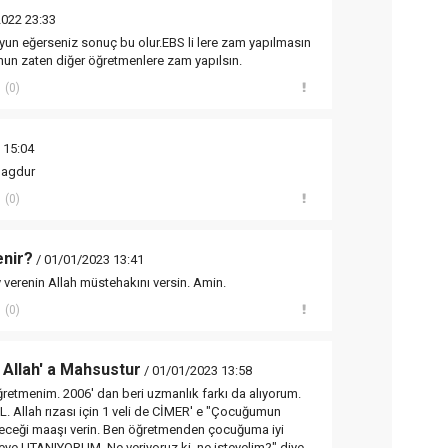
2022 23:33
un eğerseniz sonuç bu olur.EBS li lere zam yapılmasın
un zaten diğer öğretmenlere zam yapılsın.
(0)
 15:04
magdur
(0)
enir?
/ 01/01/2023 13:41
verenin Allah müstehakını versin. Amin.
(0)
Allah' a Mahsustur
/ 01/01/2023 13:58
öğretmenim. 2006' dan beri uzmanlık farkı da alıyorum.
. Allah rızası için 1 veli de CİMER' e "Çocuğumun
eceği maaşı verin. Ben öğretmenden çocuğuma iyi
eye UTANIYORUM. Ne veriyoruz ki, ne isteyelim?" diye