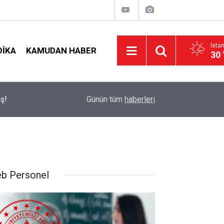
İsta
DIKA
KAMUDAN HABER
30 
t
09:05
İlçe Milli Eğitim Müdürü Ataması Yapıldı
Günün tüm
haberleri
b Personel