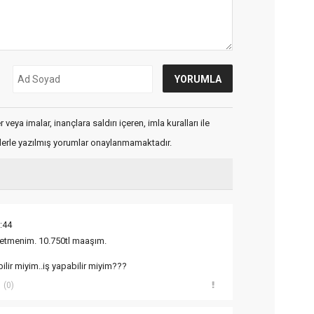
veya imalar, inançlara saldırı içeren, imla kuralları ile
flerle yazılmış yorumlar onaylanmamaktadır.
:44
ğretmenim. 10.750tl maaşım.
lir miyim..iş yapabilir miyim???
(0)