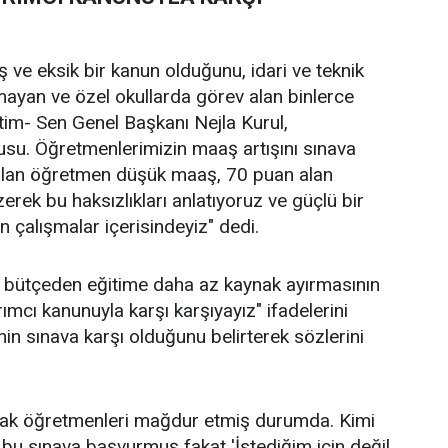
ve eksik bir kanun olduğunu, idari ve teknik
mayan ve özel okullarda görev alan binlerce
tim- Sen Genel Başkanı Nejla Kurul,
usu. Öğretmenlerimizin maaş artışını sınava
 alan öğretmen düşük maaş, 70 puan alan
rek bu haksızlıkları anlatıyoruz ve güçlü bir
n çalışmalar içerisindeyiz" dedi.
n bütçeden eğitime daha az kaynak ayırmasının
rımcı kanunuyla karşı karşıyayız" ifadelerini
in sınava karşı olduğunu belirterek sözlerini
lmak öğretmenleri mağdur etmiş durumda. Kimi
bu sınava başvurmuş fakat 'İstediğim için değil