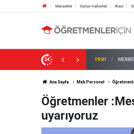
Manşetler
Günün Haberleri
Arşiv
S
Öğretme
Farkı Tanımayan Öncelik Hangi Alanın Oldu?
24
09:03
Yaşanm
Ana Sayfa
Meb Personel
Öğretmenle
Öğretmenler :Mes
uyarıyoruz