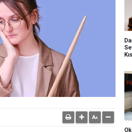
Da
Se
Kı
Ok