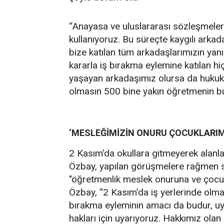
“Anayasa ve uluslararası sözleşmeler
kullanıyoruz. Bu süreçte kaygılı arkad
bize katılan tüm arkadaşlarımızın yan
kararla iş bırakma eylemine katılan h
yaşayan arkadaşımız olursa da hukuki 
olmasın 500 bine yakın öğretmenin bu
‘MESLEĞİMİZİN ONURU ÇOCUKLARIMI
2 Kasım’da okullara gitmeyerek alanl
Özbay, yapılan görüşmelere rağmen so
"öğretmenlik meslek onuruna ve çocukl
Özbay, “2 Kasım’da iş yerlerinde olma
bırakma eyleminin amacı da budur, uy
hakları için uyarıyoruz. Hakkımız olan