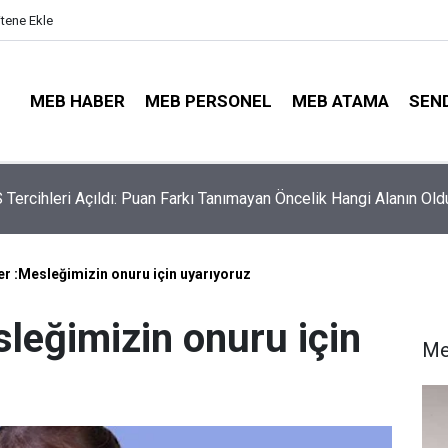
itene Ekle
MEB HABER
MEB PERSONEL
MEB ATAMA
SEN
nlere Müjdeli Haber: Bu 12 İlde Norm Kadro Tıkanıklığı
ayacak
r :Mesleğimizin onuru için uyarıyoruz
leğimizin onuru için
Me