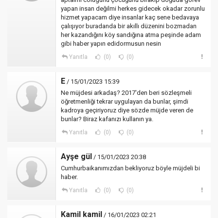
yapan insan değilmi herkes gidecek okadar zorunlu
hizmet yapacam diye insanlar kaç sene bedavaya
çalışıyor buradanda bir akıllı düzenini bozmadan
her kazandığını köy sandığına atma peşinde adam
gibi haber yapın edidormusun nesin
Yanıtla
(0)
(0)
E
/ 15/01/2023 15:39
Ne müjdesi arkadaş? 2017'den beri sözleşmeli
öğretmenliği tekrar uygulayan da bunlar, şimdi
kadroya geçiriyoruz diye sözde müjde veren de
bunlar? Biraz kafanızı kullanın ya.
Yanıtla
(0)
(0)
Ayşe gül
/ 15/01/2023 20:38
Cumhurbaikanımızdan bekliyoruz böyle müjdeli bi
haber.
Yanıtla
(0)
(0)
Kamil kamil
/ 16/01/2023 02:21