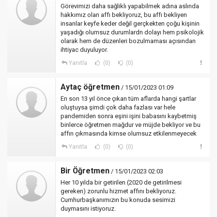
Görevimizi daha sağliklı yapabilmek adına aslında
hakkımız olan affı bekliyoruz, bu affı bekliyen
insanlar keyfe keder değil gerçkekten çoğu kişinin
yaşadığı olumsuz durumlardn dolayı hem psikolojik
olarak hem de düzenleri bozulmaması açısından
ihtiyac duyuluyor.
Yanıtla
(0)
(0)
Aytaç öğretmen
/ 15/01/2023 01:09
En son 13 yıl önce çıkan tüm aflarda hangi şartlar
oluştuysa şimdi çok daha fazlası var hele
pandemiden sonra eşini işini babasını kaybetmiş
binlerce öğretmen mağdur ve müjde bekliyor ve bu
affın çıkmasında kimse olumsuz etkilenmeyecek
Yanıtla
(0)
(0)
Bir Öğretmen
/ 15/01/2023 02:03
Her 10 yılda bir getirilen (2020 de getirilmesi
gereken) zorunlu hizmet affını bekliyoruz.
Cumhurbaşkanımızın bu konuda sesimizi
duymasını istiyoruz.