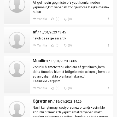
Af gelmesin geçmişte biz yaptık,onlar neden
yapmasın,kim yapacak zor geliyorsa başka meslek
bulun.
Yanıtla
(0)
(0)
af
/ 15/01/2023 13:45
haydi daaa gelsin artık
Yanıtla
(0)
(0)
Muallim
/ 15/01/2023 14:05
Zorunlu hizmete tabii olanlara af getirilmesi,hem
daha önce bu hizmet bölgelerinde çalışmış hem de
su an çalışmakta olanlara hakarettir.
Kesinlikle karşıyım.
Yanıtla
(0)
(0)
Öğretmen
/ 15/01/2023 14:26
Nasıl karıştırmayı seviyorsunuz ortalığı kesinlikle
zorunlu hizmet affı yapılmamalıdır yapan malmi
aptalmi colugunu çocuğunu bırakıp doğuda görev