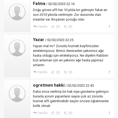
Fatma
/ 02/02/2023 22:16
Doğu görevi affı her 10 yılda bir gelmiştir fakat en
son 2010 yılında verilmiştir. Zor durumda olan
insanlar var. Boşanan çocuğu olan.
Yanıtla
(0)
(0)
Yazar
/ 02/02/2023 22:25
Yapan mal mı? Zorunlu hizmeti keyfimizden
erteletmiyoruz. Birinci dereceden yakınımız ağır
hasta olduğu için erteletiyoruz. Ne diyelim Rabbim
bizi anlaman için en yakınını ağır hasta yapmaz
umarım.
Yanıtla
(0)
(0)
ogretmen hakki
/ 02/02/2023 22:45
Daha önce verilmiş bir hak niye gündeme gelmiyor
burada yorum yapanların sayısı çok az zorunlu
hizmet affi getirilmelidir seçim öncesi öğretmenler
birlik olmalı
Yanıtla
(0)
(0)