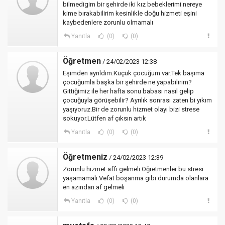
bilmedigim bir şehirde iki kız bebeklerimi nereye
kime bırakabilirim kesinlikle doğu hizmeti eşini
kaybedenlere zorunlu olmamalı
Yanıtla
(0)
(0)
Öğretmen
/ 24/02/2023 12:38
Eşimden ayrıldım.Küçük çocuğum var.Tek başıma
çocuğumla başka bir şehirde ne yapabilirim?
Gittiğimiz ile her hafta sonu babası nasıl gelip
çocuğuyla görüşebilir? Ayrılık sonrası zaten bi yıkım
yaşıyoruz.Bir de zorunlu hizmet olayı bizi strese
sokuyor.Lütfen af çıksın artık
Yanıtla
(0)
(0)
Öğretmeniz
/ 24/02/2023 12:39
Zorunlu hizmet affı gelmeli.Öğretmenler bu stresi
yaşamamalı.Vefat boşanma gibi durumda olanlara
en azından af gelmeli
Yanıtla
(0)
(0)