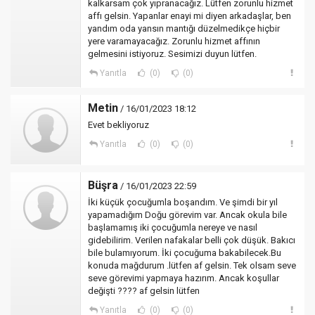
kalkarsam çok yıpranacağız. Lütfen zorunlu hizmet
affı gelsin. Yapanlar enayi mi diyen arkadaşlar, ben
yandım oda yansın mantığı düzelmedikçe hiçbir
yere varamayacağız. Zorunlu hizmet affının
gelmesini istiyoruz. Sesimizi duyun lütfen.
Yanıtla
(0)
(0)
Metin
/ 16/01/2023 18:12
Evet bekliyoruz
Yanıtla
(0)
(0)
Büşra
/ 16/01/2023 22:59
İki küçük çocuğumla boşandım. Ve şimdi bir yıl
yapamadığım Doğu görevim var. Ancak okula bile
başlamamış iki çocuğumla nereye ve nasıl
gidebilirim. Verilen nafakalar belli çok düşük. Bakıcı
bile bulamıyorum. İki çocuğuma bakabilecek.Bu
konuda mağdurum .lütfen af gelsin. Tek olsam seve
seve görevimi yapmaya hazırım. Ancak koşullar
değişti ???? af gelsin lütfen
Yanıtla
(0)
(0)