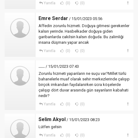
Yanıtla
(0)
(0)
Emre Serdar
/ 15/01/2023 05:56
Affedin zorunlu hizmeti. Doğuya gitmesi gerekenler
kalsın yerinde. Hasbelkader doğuya giden
garibanlarda cakilsin kalsın doğuda. Bu zalimliği
insana düşmanı yapar ancak
Yanıtla
(0)
(0)
.....
/ 15/01/2023 07:43
Zorunlu hizmeti yapanların ne suçu var?Millet türlü
bahanelerle muaf olarak sehir merkezlerinde çalışıp
birçok imkandan faydalanirken ücra köşelerde
çalışıp dört duvar arasında gün sayanların kabahati
nedir?
Yanıtla
(0)
(0)
Selim Akyol
/ 15/01/2023 08:23
Lütfen gelsin
Yanıtla
(0)
(0)