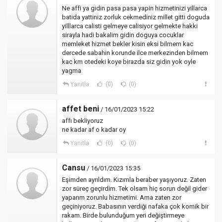
Ne affi ya gidin pasa pasa yapin hizmetinizi yillarca
batida yattiniz zorluk cekmediniz millet gitti doguda
yilllarca calisti gelmeye calisiyor gelmekte hakki
sirayla hadi bakalim gidin doguya cocuklar
memleket hizmet bekler kisin eksi bilmem kac
dercede sabahin korunde ilce merkezinden bilmem
kac km otedeki koye birazda siz gidin yok oyle
yagma
Yanıtla
(0)
(0)
affet beni
/ 16/01/2023 15:22
affı bekliyoruz
ne kadar af o kadar oy
Yanıtla
(0)
(0)
Cansu
/ 16/01/2023 15:35
Eşimden ayrıldım. Kızımla beraber yaşıyoruz. Zaten
zor süreç geçirdim. Tek olsam hiç sorun değil gider
yaparım zorunlu hizmetimi. Ama zaten zor
geçiniyoruz. Babasının verdiği nafaka çok komik bir
rakam. Birde bulunduğum yeri değiştirmeye