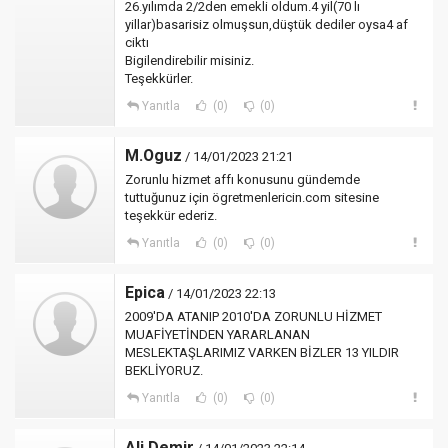
26.yılımda 2/2den emekli oldum.4 yil(70 lı
yillar)basarisiz olmuşsun,düştük dediler oysa4 af
ciktı
Bigilendirebilir misiniz.
Teşekkürler.
Yanıtla
(0)
(0)
M.Oguz
/ 14/01/2023 21:21
Zorunlu hizmet affı konusunu gündemde
tuttuğunuz için ögretmenlericin.com sitesine
teşekkür ederiz.
Yanıtla
(0)
(0)
Epica
/ 14/01/2023 22:13
2009'DA ATANIP 2010'DA ZORUNLU HİZMET
MUAFİYETİNDEN YARARLANAN
MESLEKTAŞLARIMIZ VARKEN BİZLER 13 YILDIR
BEKLİYORUZ.
Yanıtla
(0)
(0)
Ali Demir