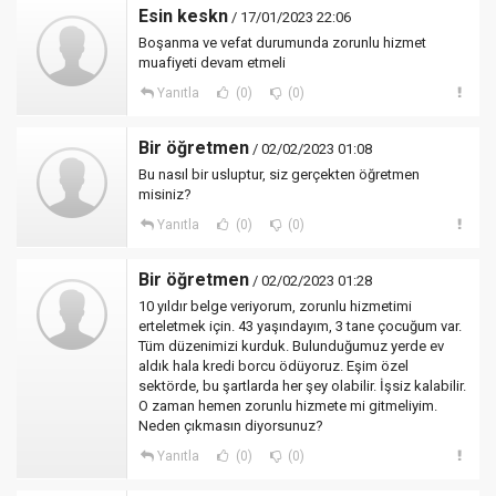
Esin keskn
/ 17/01/2023 22:06
Boşanma ve vefat durumunda zorunlu hizmet
muafiyeti devam etmeli
Yanıtla
(0)
(0)
Bir öğretmen
/ 02/02/2023 01:08
Bu nasıl bir usluptur, siz gerçekten öğretmen
misiniz?
Yanıtla
(0)
(0)
Bir öğretmen
/ 02/02/2023 01:28
10 yıldır belge veriyorum, zorunlu hizmetimi
erteletmek için. 43 yaşındayım, 3 tane çocuğum var.
Tüm düzenimizi kurduk. Bulunduğumuz yerde ev
aldık hala kredi borcu ödüyoruz. Eşim özel
sektörde, bu şartlarda her şey olabilir. İşsiz kalabilir.
O zaman hemen zorunlu hizmete mi gitmeliyim.
Neden çıkmasın diyorsunuz?
Yanıtla
(0)
(0)