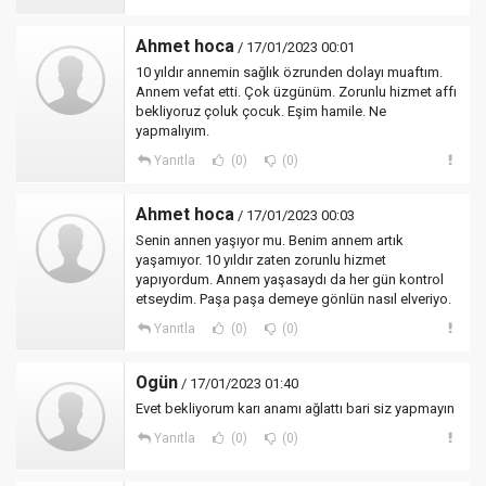
Ahmet hoca
/ 17/01/2023 00:01
10 yıldır annemin sağlık özrunden dolayı muaftım.
Annem vefat etti. Çok üzgünüm. Zorunlu hizmet affı
bekliyoruz çoluk çocuk. Eşim hamile. Ne
yapmalıyım.
Yanıtla
(0)
(0)
Ahmet hoca
/ 17/01/2023 00:03
Senin annen yaşıyor mu. Benim annem artık
yaşamıyor. 10 yıldır zaten zorunlu hizmet
yapıyordum. Annem yaşasaydı da her gün kontrol
etseydim. Paşa paşa demeye gönlün nasıl elveriyo.
Yanıtla
(0)
(0)
Ogün
/ 17/01/2023 01:40
Evet bekliyorum karı anamı ağlattı bari siz yapmayın
Yanıtla
(0)
(0)