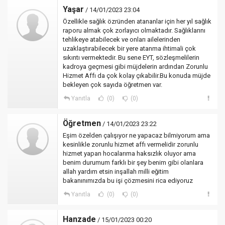
Yaşar
/ 14/01/2023 23:04
Özellikle sağlık özründen atananlar için her yıl sağlık
raporu almak çok zorlayıcı olmaktadır. Sağlıklarını
tehlikeye atabilecek ve onları ailelerinden
uzaklaştırabilecek bir yere atanma ihtimali çok
sıkıntı vermektedir. Bu sene EYT, sözleşmelilerin
kadroya geçmesi gibi müjdelerin ardından Zorunlu
Hizmet Affı da çok kolay çıkabilir.Bu konuda müjde
bekleyen çok sayıda öğretmen var.
Yanıtla
(0)
(0)
Öğretmen
/ 14/01/2023 23:22
Eşim özelden çalışıyor ne yapacaz bilmiyorum ama
kesinlikle zorunlu hizmet affı vermelidir zorunlu
hizmet yapan hocalarıma haksızlık oluyor ama
benim durumum farklı bir şey benim gibi olanlara
allah yardım etsin inşallah milli eğitim
bakanınımızda bu işi çözmesini rica ediyoruz
Yanıtla
(0)
(0)
Hanzade
/ 15/01/2023 00:20