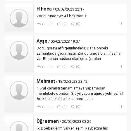
H hoca
/ 03/02/2023 22:17
Zor durumdayiz.Af bekliyoruz.
Yanıtla
(0)
(0)
Ayşe
/ 05/02/2023 19:07
Doğu görevi affı getirilmelidir. Daha önceki
zamanlarda getirilmiştir. Zor durumda olan insanlar
var. Boşanan hastası olan çocuğu olan
Yanıtla
(0)
(0)
Mehmet
/ 18/02/2023 23:42
1,5 yıl kalmıştı tamamlamaya yapamadan
memlekete döndüm 3,5 yıl yaptım ağrıda yetmezmi?
Artık bu işe birileri el atması lazım
Yanıtla
(0)
(0)
Öğretmen
/ 20/02/2023 03:25
İkiz bebeklerim varken eşimi kaybettim hiç