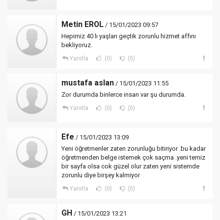
Metin EROL
/ 15/01/2023 09:57
Hepimiz 40 lı yaşları geçtik zorunlu hizmet affını
bekliyoruz.
Yanıtla
(0)
(0)
mustafa aslan
/ 15/01/2023 11:55
Zor durumda binlerce insan var şu durumda.
Yanıtla
(0)
(0)
Efe
/ 15/01/2023 13:09
Yeni öğretmenler zaten zorunluğu bitiriyor .bu kadar
öğretmenden belge istemek çok saçma .yeni temiz
bir sayfa olsa cok güzel olur zaten yeni sistemde
zorunlu diye birşey kalmiyor
Yanıtla
(0)
(0)
GH
/ 15/01/2023 13:21