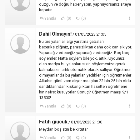
düzgün ve doğru haber yapın, yapmıyorsanız siteye
kapatın.
Yanıtla
(0)
(0)
Dahil Olmayın!
/ 01/05/2023 21:05
Bu pis yalanlar, algı yaratma çabaları
beceriksizliğiniz, parasızlıktan daha çok can sıkıyor.
Yapacağız edeceğiz yapacağız edeceğiz. Boş boş
söylemler. Hatta söylem bile yok, artık. Uydunuz
olan medya bu yalanları sizin söylemenize gerek
kalmaksızın artık otomatik olarak sallıyor. Öğretmen
olmayanlar da bu yalanları yedikleri için öğretmenler
Alkahın günü zam alıyor maaşları 22 bin 25 bin oldu
sandıklarından kıskançlıktan hasetten öğretmene
kin nefret kusuyorlar. Sonuç? Öğretmen maaşı 9/1
13500!
Yanıtla
(0)
(0)
Fatih giucuk
/ 01/05/2023 21:30
Meydan boş atın belki tutar
Yanıtla
(0)
(0)