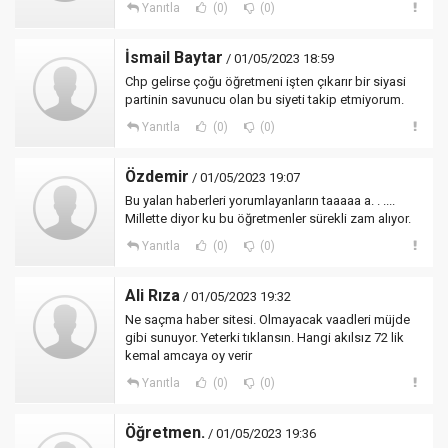
Yanıtla
(0)
(0)
İsmail Baytar
/ 01/05/2023 18:59
Chp gelirse çoğu öğretmeni işten çıkarır bir siyasi
partinin savunucu olan bu siyeti takip etmiyorum.
Yanıtla
(0)
(0)
Özdemir
/ 01/05/2023 19:07
Bu yalan haberleri yorumlayanların taaaaa a. . ....
Millette diyor ku bu öğretmenler sürekli zam alıyor.
Yanıtla
(0)
(0)
Ali Rıza
/ 01/05/2023 19:32
Ne saçma haber sitesi. Olmayacak vaadleri müjde
gibi sunuyor. Yeterki tıklansın. Hangi akılsız 72 lik
kemal amcaya oy verir
Yanıtla
(0)
(0)
Öğretmen.
/ 01/05/2023 19:36