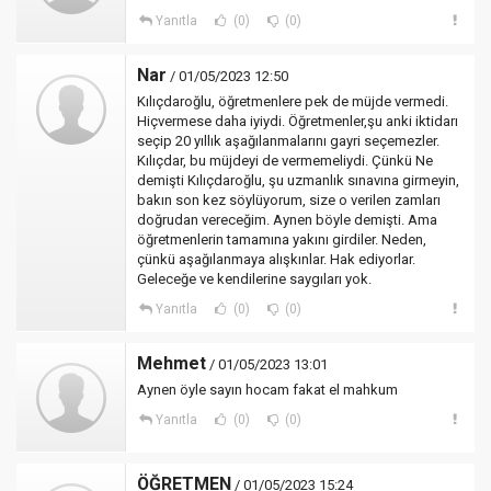
Yanıtla
(0)
(0)
Nar
/ 01/05/2023 12:50
Kılıçdaroğlu, öğretmenlere pek de müjde vermedi.
Hiçvermese daha iyiydi. Öğretmenler,şu anki iktidarı
seçip 20 yıllık aşağılanmalarını gayri seçemezler.
Kılıçdar, bu müjdeyi de vermemeliydi. Çünkü Ne
demişti Kılıçdaroğlu, şu uzmanlık sınavına girmeyin,
bakın son kez söylüyorum, size o verilen zamları
doğrudan vereceğim. Aynen böyle demişti. Ama
öğretmenlerin tamamına yakını girdiler. Neden,
çünkü aşağılanmaya alışkınlar. Hak ediyorlar.
Geleceğe ve kendilerine saygıları yok.
Yanıtla
(0)
(0)
Mehmet
/ 01/05/2023 13:01
Aynen öyle sayın hocam fakat el mahkum
Yanıtla
(0)
(0)
ÖĞRETMEN
/ 01/05/2023 15:24