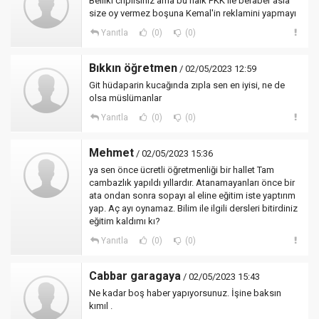
Belliki chplisiniz ama bu halk PKK ile beraber asla
size oy vermez boşuna Kemal'in reklamini yapmayı
Yanıtla
(0)
(0)
Bıkkın öğretmen
/ 02/05/2023 12:59
Git hüdaparin kucağında zıpla sen en iyisi, ne de
olsa müslümanlar
Yanıtla
(0)
(0)
Mehmet
/ 02/05/2023 15:36
ya sen önce ücretli öğretmenliği bir hallet Tam
cambazlık yapıldı yıllardır. Atanamayanları önce bir
ata ondan sonra sopayı al eline eğitim iste yaptırım
yap. Aç ayı oynamaz. Bilim ile ilgili dersleri bitirdiniz
eğitim kaldımı kı?
Yanıtla
(0)
(0)
Cabbar garagaya
/ 02/05/2023 15:43
Ne kadar boş haber yapıyorsunuz. İşine baksın
kımıl .