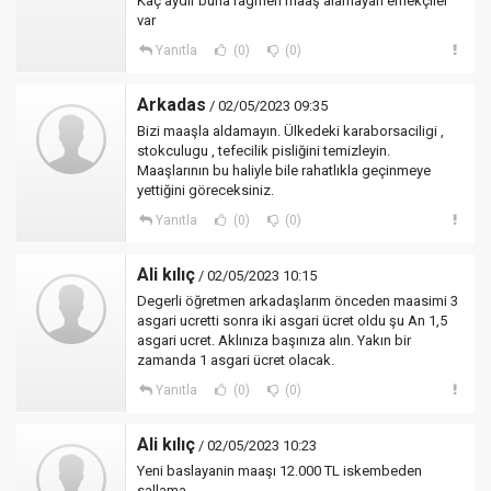
Kaç aydır buna ragmen maaş alamayan emekçiler
var
Yanıtla
(0)
(0)
Arkadas
/ 02/05/2023 09:35
Bizi maaşla aldamayın. Ülkedeki karaborsaciligi ,
stokculugu , tefecilik pisliğini temizleyin.
Maaşlarının bu haliyle bile rahatlıkla geçinmeye
yettiğini göreceksiniz.
Yanıtla
(0)
(0)
Ali kılıç
/ 02/05/2023 10:15
Degerli öğretmen arkadaşlarım önceden maasimi 3
asgari ucretti sonra iki asgari ücret oldu şu An 1,5
asgari ucret. Aklınıza başınıza alın. Yakın bir
zamanda 1 asgari ücret olacak.
Yanıtla
(0)
(0)
Ali kılıç
/ 02/05/2023 10:23
Yeni baslayanin maaşı 12.000 TL iskembeden
sallama