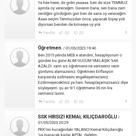
Ya hee heee, de gidin yaaaaa. ben de size TEMMUZ
ayında oy vereceğim. Güvenin bana, sen bana zam
verdiğini gördüğüm gün ben de sana oy vereceğim.
Aaaa seçim Temmuzdan önce, yapacak bişey yok
diyorsan benden de kimseye oy yok
Yanıtla
(0)
(0)
Öğretmen.
/ 01/05/2023 19:40
Ben 2015 yılında MEB e atandım, hesaplıyorum o
günden bu güne ALIM GÜCÜM YAKLAŞIK %66
AZALDI. varın siz öğretmene ne verirseniz verin
gönlümü alamazsınız. Öğretmeni Enflasyon
karşısında ezilmesini engelleyemezsiniz.
Ezdirmeyecektiniz ya hani. hesaplayamazsanız diye
söyleyeyim. şu an 9/1 öğretmene 36 nin lira
vermeniz lazım.
Yanıtla
(0)
(0)
SSK HIRSIZI KEMAL KILIÇDAROĞLU
/
01/05/2023 20:29
PKK'nın kucağındaki YALANCI Kemal Kılıçdaroğlu
'na inanacak kadar APTAL değilim.