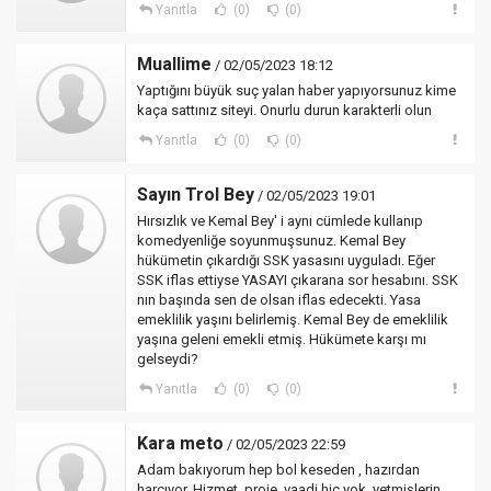
Yanıtla
(0)
(0)
Muallime
/ 02/05/2023 18:12
Yaptığını büyük suç yalan haber yapıyorsunuz kime
kaça sattınız siteyi. Onurlu durun karakterli olun
Yanıtla
(0)
(0)
Sayın Trol Bey
/ 02/05/2023 19:01
Hırsızlık ve Kemal Bey' i aynı cümlede kullanıp
komedyenliğe soyunmuşsunuz. Kemal Bey
hükümetin çıkardığı SSK yasasını uyguladı. Eğer
SSK iflas ettiyse YASAYI çıkarana sor hesabını. SSK
nın başında sen de olsan iflas edecekti. Yasa
emeklilik yaşını belirlemiş. Kemal Bey de emeklilik
yaşına geleni emekli etmiş. Hükümete karşı mı
gelseydi?
Yanıtla
(0)
(0)
Kara meto
/ 02/05/2023 22:59
Adam bakıyorum hep bol keseden , hazırdan
harcıyor. Hizmet, proje, vaadi hiç yok. yetmişlerin