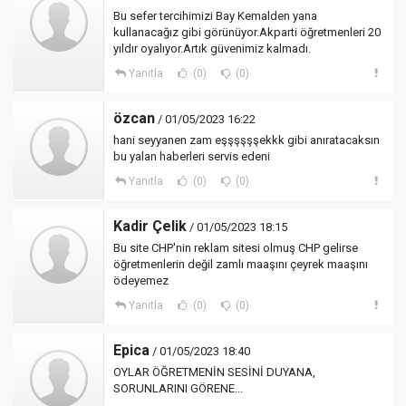
Bu sefer tercihimizi Bay Kemalden yana
kullanacağız gibi görünüyor.Akparti öğretmenleri 20
yıldır oyalıyor.Artık güvenimiz kalmadı.
Yanıtla
(0)
(0)
özcan
/ 01/05/2023 16:22
hani seyyanen zam eşşşşşşekkk gibi anıratacaksın
bu yalan haberleri servis edeni
Yanıtla
(0)
(0)
Kadir Çelik
/ 01/05/2023 18:15
Bu site CHP'nin reklam sitesi olmuş CHP gelirse
öğretmenlerin değil zamlı maaşını çeyrek maaşını
ödeyemez
Yanıtla
(0)
(0)
Epica
/ 01/05/2023 18:40
OYLAR ÖĞRETMENİN SESİNİ DUYANA,
SORUNLARINI GÖRENE...