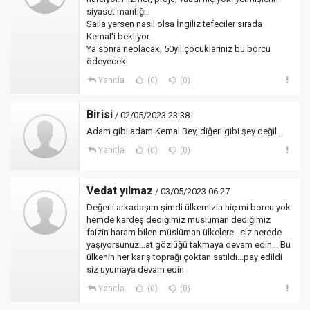
siyaset mantığı.
Salla yersen nasıl olsa İngiliz tefeciler sırada
Kemal'i bekliyor.
Ya sonra neolacak, 50yıl çocuklariniz bu borcu
ödeyecek.
Yanıtla
(0)
(0)
Birisi
/ 02/05/2023 23:38
Adam gibi adam Kemal Bey, diğeri gibi şey değil...
Yanıtla
(0)
(0)
Vedat yılmaz
/ 03/05/2023 06:27
Değerli arkadaşım şimdi ülkemizin hiç mi borcu yok
hemde kardeş dediğimiz müslüman dediğimiz
faizin haram bilen müslüman ülkelere...siz nerede
yaşıyorsunuz...at gözlüğü takmaya devam edin... Bu
ülkenin her karış toprağı çoktan satıldı...pay edildi
siz uyumaya devam edin
Yanıtla
(0)
(0)