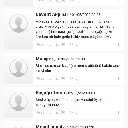
Yanıtla
(0)
(0)
Levent Akpınar
/ 01/05/2023 22:05
Arkadaşlar bu kısır maaş tartışmalarını bırakalım
artık. Mesele çok maaş az maaş olmamalı. Bunun
yerine eğitimi nasıl geliştirebilir nasıl çağdaş ve
üretken bir hale getirebiliriz bunu düşünmeliyiz.
Yanıtla
(0)
(0)
Mahiper
/ 01/05/2023 23:11
Birde şu uzman başöğretmen statüsünü kaldirsanız
ne iyi olur .
Yanıtla
(0)
(0)
Başöğretmen
/ 02/05/2023 00:03
Seçilemyecek birinin seçim vaadini öyle bir
sunuyorsunuz ki,...
Yanıtla
(0)
(0)
Mesut şenol
/ 02/05/2023 00:20