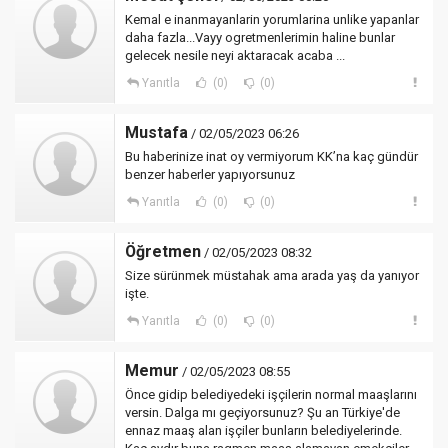
Kemal e inanmayanlarin yorumlarina unlike yapanlar
daha fazla...Vayy ogretmenlerimin haline bunlar
gelecek nesile neyi aktaracak acaba ...
Yanıtla
(0)
(0)
Mustafa
/ 02/05/2023 06:26
Bu haberinize inat oy vermiyorum KK’na kaç gündür
benzer haberler yapıyorsunuz
Yanıtla
(0)
(0)
Öğretmen
/ 02/05/2023 08:32
Size sürünmek müstahak ama arada yaş da yanıyor
işte.
Yanıtla
(0)
(0)
Memur
/ 02/05/2023 08:55
Önce gidip belediyedeki işçilerin normal maaşlarını
versin. Dalga mı geçiyorsunuz? Şu an Türkiye'de
ennaz maaş alan işçiler bunların belediyelerinde.