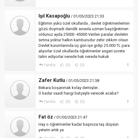
Işıl Kasapoğlu
/ 01/05/2023 21:33
Eğitimin yükü özel okullarda , devlet öğretmenlerinin
gözü doymadı dandik sınavla uzman başöğretmen
oldunuz ayda 25000 -45000 Verilen paralar devletin
sırtına yoktur halkın kamburudur zehir zıkkım olsun
Devlet kurumlarında üç gün işe gidip 25.000 TL para
alıyorlar özel okullarda öğretmenler asgari ücrete
talim ediyorlar nerede hak nerede hukuk
Yanıtla
(0)
(0)
Zafer Kutlu
/ 01/05/2023 21:38
Bekara boşanmak kolay demişler...
O kadar vaadi hangi bütçeyle verecek acaba?
Yanıtla
(0)
(0)
Fat öz
/ 01/05/2023 21:47
Hay o öğretmenler kadar başınıza taş düşsün
yeterin artık ya