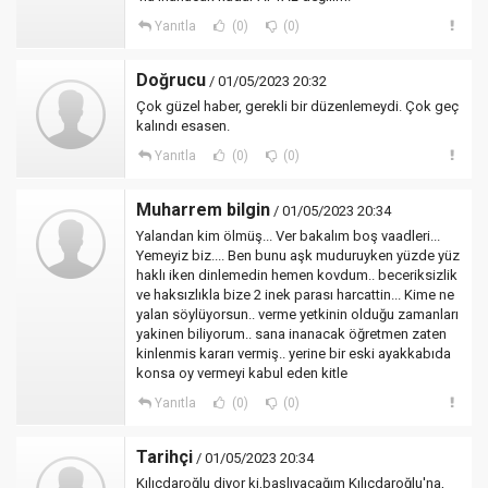
Yanıtla
(0)
(0)
Doğrucu
/ 01/05/2023 20:32
Çok güzel haber, gerekli bir düzenlemeydi. Çok geç
kalındı esasen.
Yanıtla
(0)
(0)
Muharrem bilgin
/ 01/05/2023 20:34
Yalandan kim ölmüş... Ver bakalım boş vaadleri...
Yemeyiz biz.... Ben bunu aşk muduruyken yüzde yüz
haklı iken dinlemedin hemen kovdum.. beceriksizlik
ve haksızlıkla bize 2 inek parası harcattin... Kime ne
yalan söylüyorsun.. verme yetkinin olduğu zamanları
yakinen biliyorum.. sana inanacak öğretmen zaten
kinlenmis kararı vermiş.. yerine bir eski ayakkabıda
konsa oy vermeyi kabul eden kitle
Yanıtla
(0)
(0)
Tarihçi
/ 01/05/2023 20:34
Kılıçdaroğlu diyor ki,başlıyacağım Kılıçdaroğlu'na,