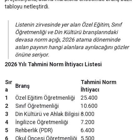
tabloyu netleştirdi.
Listenin zirvesinde yer alan Özel Eğitim, Sınıf
Öğretmenliği ve Din Kültürü branşlarındaki
devasa norm açığı, 2026 atama döneminde
aslan payının hangi alanlara ayrılacağını gözler
önüne seriyor.
2026 Yılı Tahmini Norm İhtiyacı Listesi
Sır
Tahmini Norm
Branş
a
İhtiyacı
1
Özel Eğitim Öğretmenliği
25.400
2
Sınıf Öğretmenliği
10.600
3
Din Kültürü ve Ahlak Bilgisi
8.000
4
İngilizce Öğretmenliği
7.200
5
Rehberlik (PDR)
6.400
6
Okul Öncesi Öğretmenliği
5.500