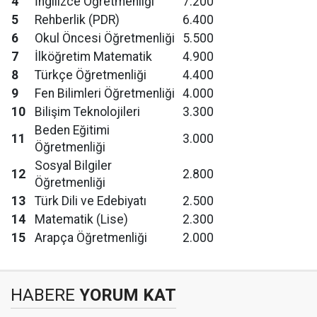
4
İngilizce Öğretmenliği
7.200
5
Rehberlik (PDR)
6.400
6
Okul Öncesi Öğretmenliği
5.500
7
İlköğretim Matematik
4.900
8
Türkçe Öğretmenliği
4.400
9
Fen Bilimleri Öğretmenliği
4.000
10
Bilişim Teknolojileri
3.300
Beden Eğitimi
11
3.000
Öğretmenliği
Sosyal Bilgiler
12
2.800
Öğretmenliği
13
Türk Dili ve Edebiyatı
2.500
14
Matematik (Lise)
2.300
15
Arapça Öğretmenliği
2.000
HABERE
YORUM KAT