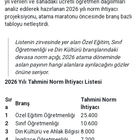
yıl verileri ve sahadaki ücretli öğretmen dağılımları
analiz edilerek hazırlanan 2026 yılı norm ihtiyacı
projeksiyonu, atama maratonu öncesinde branş bazlı
tabloyu netleştirdi.
Listenin zirvesinde yer alan Özel Eğitim, Sınıf
Öğretmenliği ve Din Kültürü branşlarındaki
devasa norm açığı, 2026 atama döneminde
aslan payının hangi alanlara ayrılacağını gözler
önüne seriyor.
2026 Yılı Tahmini Norm İhtiyacı Listesi
Sır
Tahmini Norm
Branş
a
İhtiyacı
1
Özel Eğitim Öğretmenliği
25.400
2
Sınıf Öğretmenliği
10.600
3
Din Kültürü ve Ahlak Bilgisi
8.000
4
İngilizce Öğretmenliği
7.200