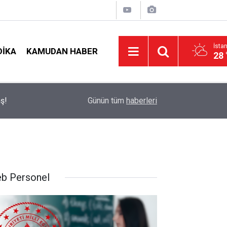
İsta
DIKA
KAMUDAN HABER
28 
LGS Nakillerinde Büyük Risk: Gözde Liselerde Ko
ş!
19:00
Günün tüm
haberleri
Tavan Yaptı!
b Personel