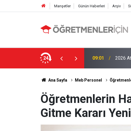
Manşetler
Günün Haberleri
Arşiv
S
MEB E-Sınav Görev Başvurularında Süre
24
09:01
2026 At
Ana Sayfa
Meb Personel
Öğretmenle
Öğretmenlerin H
Gitme Kararı Yen