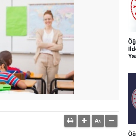
Öğ
İl
Ya
Öğ