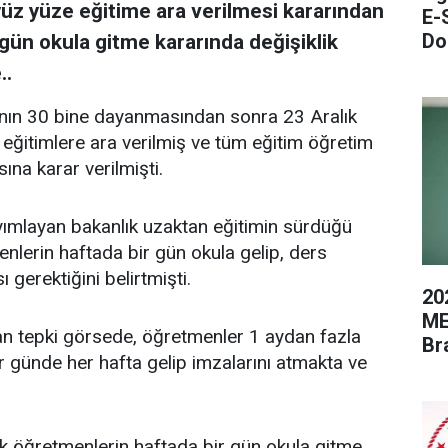
 yüz yüze eğitime ara verilmesi kararından
E-
Do
gün okula gitme kararında değişiklik
..
arının 30 bine dayanmasından sonra 23 Aralık
 eğitimlere ara verilmiş ve tüm eğitim öğretim
ına karar verilmişti.
 yayımlayan bakanlık uzaktan eğitimin sürdüğü
enlerin haftada bir gün okula gelip, ders
 gerektiğini belirtmişti.
20
ME
dan tepki görsede, öğretmenler 1 aydan fazla
Br
bir günde her hafta gelip imzalarını atmakta ve
ık öğretmenlerin haftada bir gün okula gitme