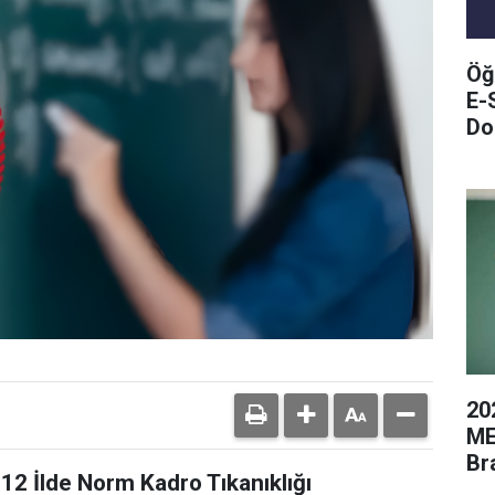
Öğ
E-
Do
20
ME
Br
12 İlde Norm Kadro Tıkanıklığı