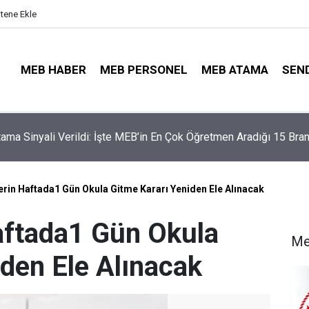
itene Ekle
MEB HABER
MEB PERSONEL
MEB ATAMA
SEN
ama Sinyali Verildi: İşte MEB’in En Çok Öğretmen Aradığı 15 Bran
rin Haftada1 Gün Okula Gitme Kararı Yeniden Ele Alınacak
aftada1 Gün Okula
Me
iden Ele Alınacak