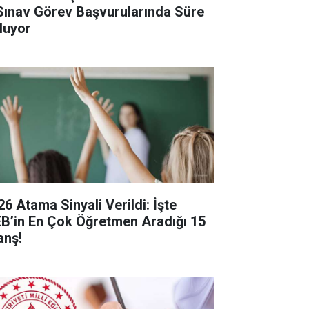
Sınav Görev Başvurularında Süre
luyor
26 Atama Sinyali Verildi: İşte
B’in En Çok Öğretmen Aradığı 15
anş!