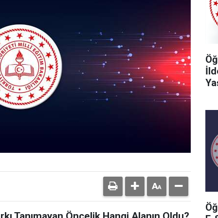
Öğ
İl
Ya
Öğ
arkı Tanımayan Öncelik Hangi Alanın Oldu?