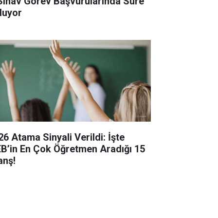
Sınav Görev Başvurularında Süre
luyor
26 Atama Sinyali Verildi: İşte
B’in En Çok Öğretmen Aradığı 15
anş!