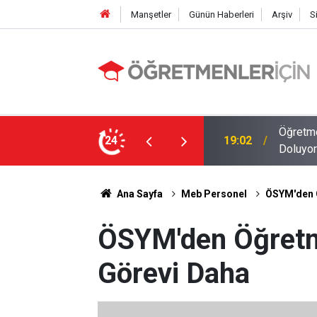
Manşetler
Günün Haberleri
Arşiv
S
Öğretme
19:02
Doluyor
24
09:01
2026 At
Ana Sayfa
Meb Personel
ÖSYM'den Ö
ÖSYM'den Öğretme
Görevi Daha