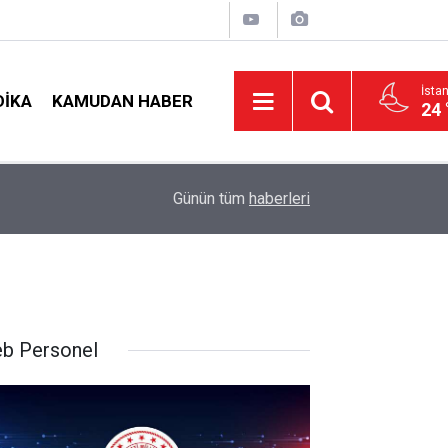
İsta
DIKA
KAMUDAN HABER
24 
LGS Nakillerinde Büyük Risk: Gözde Liselerde Ko
nş!
19:00
Günün tüm
haberleri
Tavan Yaptı!
b Personel