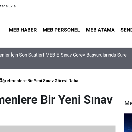
itene Ekle
MEB HABER
MEB PERSONEL
MEB ATAMA
SEN
nler İçin Son Saatler! MEB E-Sınav Görev Başvurularında Süre
ama Sinyali Verildi: İşte MEB’in En Çok Öğretmen Aradığı 15 Bra
ğretmenlere Bir Yeni Sınav Görevi Daha
nlere Bir Yeni Sınav
Me