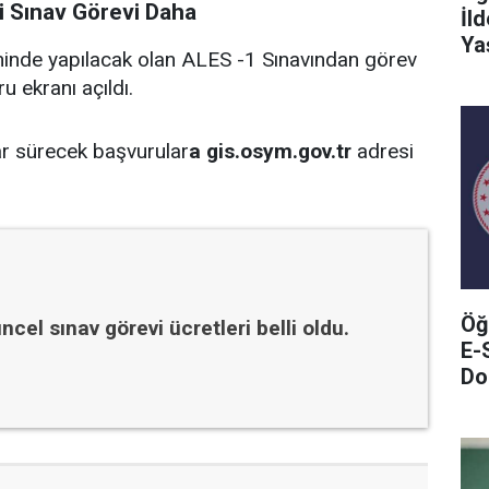
 Sınav Görevi Daha
İl
Ya
inde yapılacak olan ALES -1 Sınavından görev
 ekranı açıldı.
ar sürecek başvurular
a gis.osym.gov.tr
adresi
Öğ
el sınav görevi ücretleri belli oldu.
E-
Do