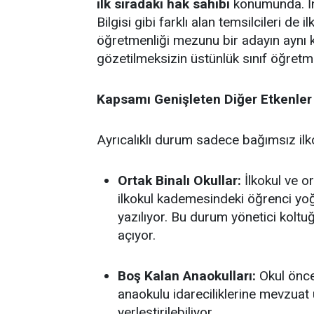
ilk sıradaki hak sahibi
konumunda. İng
Bilgisi gibi farklı alan temsilcileri de 
öğretmenliği mezunu bir adayın aynı 
gözetilmeksizin üstünlük sınıf öğretm
Kapsamı Genişleten Diğer Etkenler
Ayrıcalıklı durum sadece bağımsız ilkok
Ortak Binalı Okullar:
İlkokul ve or
ilkokul kademesindeki öğrenci yo
yazılıyor. Bu durum yönetici koltu
açıyor.
Boş Kalan Anaokulları:
Okul önce
anaokulu idareciliklerine mevzuat 
yerleştirilebiliyor.