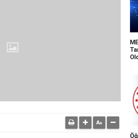
ME
Ta
Ol
Öğ