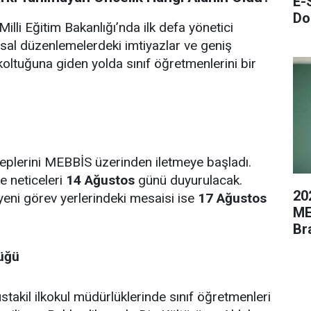
E-
Do
illi Eğitim Bakanlığı’nda ilk defa yönetici
sal düzenlemelerdeki imtiyazlar ve geniş
oltuğuna giden yolda sınıf öğretmenlerini bir
leplerini MEBBİS üzerinden iletmeye başladı.
e neticeleri
14 Ağustos
günü duyurulacak.
20
yeni görev yerlerindeki mesaisi ise
17 Ağustos
ME
Br
lüğü
akil ilkokul müdürlüklerinde sınıf öğretmenleri