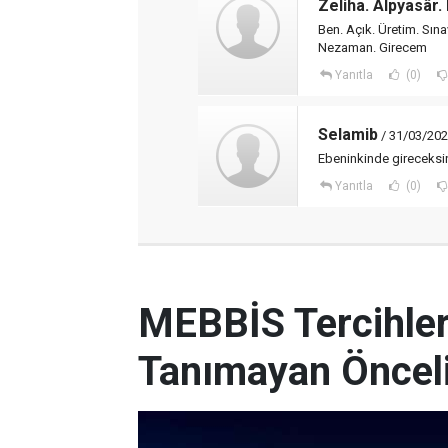
Zeliha. Alpyasâr.
Ben. Açık. Üretim. Sına
Nezaman. Girecem
Yanıtla
(0)
Selamib
/ 31/03/202
Ebeninkinde gireceksin
Yanıtla
(0)
MEBBİS Tercihleri
Tanımayan Önceli