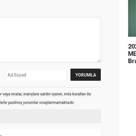
20
ME
Br
veya imalar, inançlara saldırı içeren, imla kuralları ile
flerle yazılmış yorumlar onaylanmamaktadır.