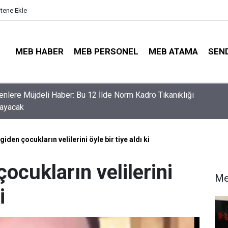
itene Ekle
MEB HABER
MEB PERSONEL
MEB ATAMA
SEN
nler İçin Son Saatler! MEB E-Sınav Görev Başvurularında Süre
r
iden çocukların velilerini öyle bir tiye aldı ki
ocukların velilerini
Me
i