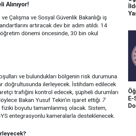
i Alınıyor!
İl
Ya
ığı ve Çalışma ve Sosyal Güvenlik Bakanlığı iş
tandartlarını artıracak dev bir adım atıldı. 14
-öğretim dönemi öncesinde, 30 bin okul
 koşulları ve bulundukları bölgenin risk durumuna
lar doğrultusunda ilerleyecek. İstihdam edilecek
Öğ
yaretçi trafiğini kontrol edecek, şüpheli durumları
E-
Böylece Bakan Yusuf Tekin’in işaret ettiği
7
Do
n fiziki boyutu tamamlanmış olacak. Sistem,
GYS entegrasyonlu kameralarla desteklenecek.
erleyecek?