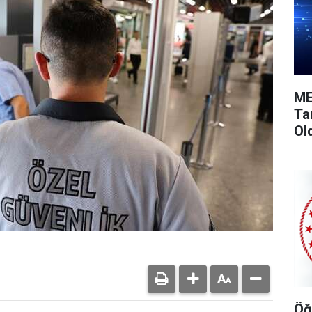
ME
Ta
Ol
Öğ