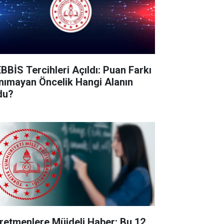
BBİS Tercihleri Açıldı: Puan Farkı
nımayan Öncelik Hangi Alanın
du?
retmenlere Müjdeli Haber: Bu 12