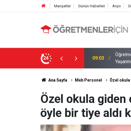
Manşetler
Günün Haberleri
Arşiv
S
12 İlde Norm Kadro Tıkanıklığı
Öğretme
24
19:02
Doluyo
Ana Sayfa
Meb Personel
Özel okula g
Özel okula giden ç
öyle bir tiye aldı k