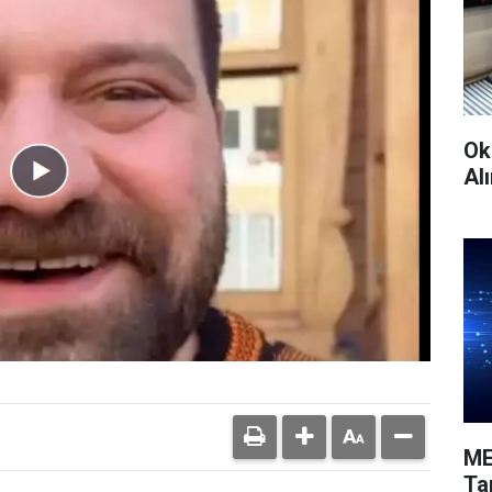
Ok
Alı
ME
Ta