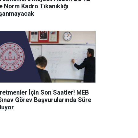
de Norm Kadro Tıkanıklığı
şanmayacak
retmenler İçin Son Saatler! MEB
Sınav Görev Başvurularında Süre
luyor