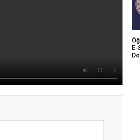
Öğ
E-
Do