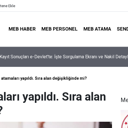
itene Ekle
MEB HABER
MEB PERSONEL
MEB ATAMA
SEN
ta Öğretmenleri Norm Fazlası Tehlikesi Bekliyor!
atamaları yapıldı. Sıra alan değişikliğinde mi?
arı yapıldı. Sıra alan
Me
?