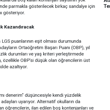
At
Te
inde parmakla gösterilecek birkaç sandalye için
ı gösteriyor.
ık Kazandıracak
da LGS puanlarının eşit olması durumunda
 Adayların Ortaöğretim Başarı Puanı (OBP), yıl
ık durumları ve yaş kriteri yerleştirmede
m, özellikle OBP’si düşük olan öğrencilerin üst
ilde azaltıyor.
ımı denerim" düşüncesiyle kendi yüzdelik
 adayları uyarıyor. Alternatif okulların da
an öğrencilerin, ilan edilen boş kontenjanları ve