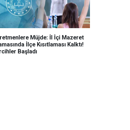
retmenlere Müjde: İl İçi Mazeret
amasında İlçe Kısıtlaması Kalktı!
rcihler Başladı