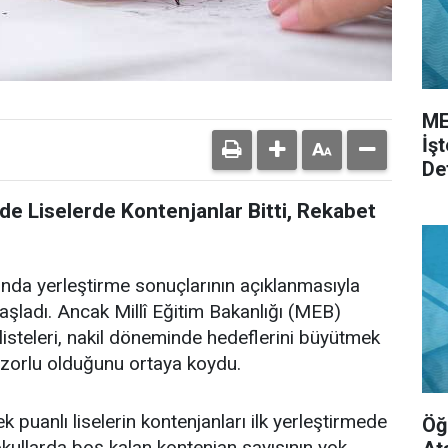
ME
İş
De
de Liselerde Kontenjanlar Bitti, Rekabet
nda yerleştirme sonuçlarının açıklanmasıyla
başladı. Ancak Millî Eğitim Bakanlığı (MEB)
isteleri, nakil döneminde hedeflerini büyütmek
 zorlu olduğunu ortaya koydu.
 puanlı liselerin kontenjanları ilk yerleştirmede
Öğ
ullarda boş kalan kontenjan sayısının yok