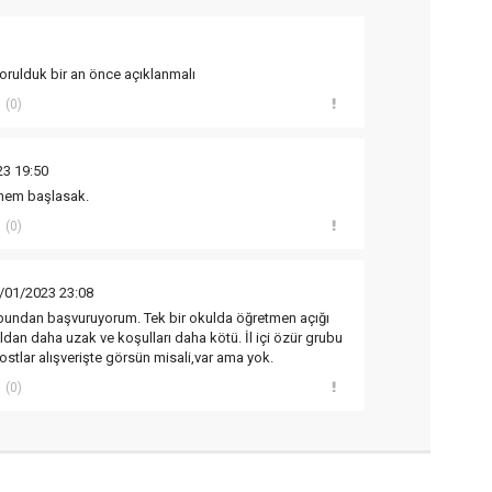
rulduk bir an önce açıklanmalı
(0)
23 19:50
dönem başlasak.
(0)
/01/2023 23:08
undan başvuruyorum. Tek bir okulda öğretmen açığı
ldan daha uzak ve koşulları daha kötü. İl içi özür grubu
ostlar alışverişte görsün misali,var ama yok.
(0)