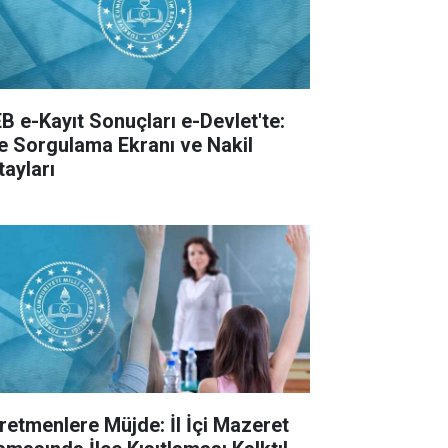
B e-Kayıt Sonuçları e-Devlet'te:
te Sorgulama Ekranı ve Nakil
tayları
retmenlere Müjde: İl İçi Mazeret