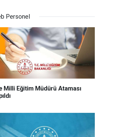
b Personel
çe Milli Eğitim Müdürü Ataması
pıldı