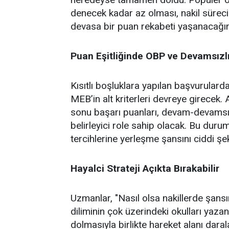
denecek kadar az olması, nakil sürec
devasa bir puan rekabeti yaşanacağın
Puan Eşitliğinde OBP ve Devamsızl
Kısıtlı boşluklara yapılan başvurular
MEB’in alt kriterleri devreye girecek.
sonu başarı puanları, devam-devamsızl
belirleyici role sahip olacak. Bu duru
tercihlerine yerleşme şansını ciddi şek
Hayalci Strateji Açıkta Bırakabilir
Uzmanlar, "Nasıl olsa nakillerde şans
diliminin çok üzerindeki okulları yazan
dolmasıyla birlikte hareket alanı daral