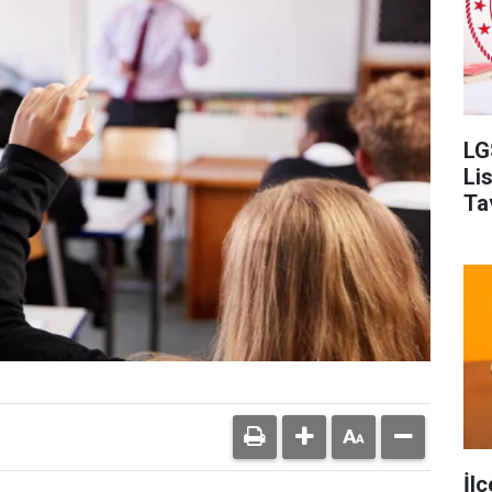
LG
Li
Ta
İl