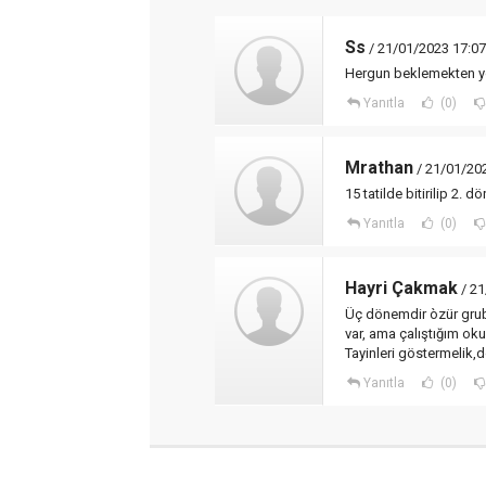
Ss
/ 21/01/2023 17:07
Hergun beklemekten yo
Yanıtla
(0)
Mrathan
/ 21/01/20
15 tatilde bitirilip 2. 
Yanıtla
(0)
Hayri Çakmak
/ 21
Üç dönemdir òzür grub
var, ama çalıştığım oku
Tayinleri göstermelik,d
Yanıtla
(0)