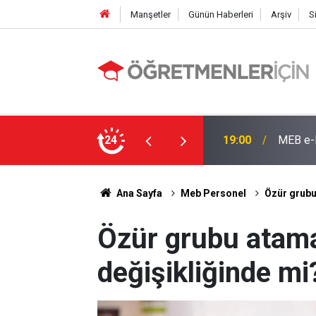
Manşetler
Günün Haberleri
Arşiv
S
e: İşte Sorgulama Ekranı ve Nakil Detayları
24
09:02
4 Branş
Ana Sayfa
Meb Personel
Özür grubu 
Özür grubu atamal
değişikliğinde mi