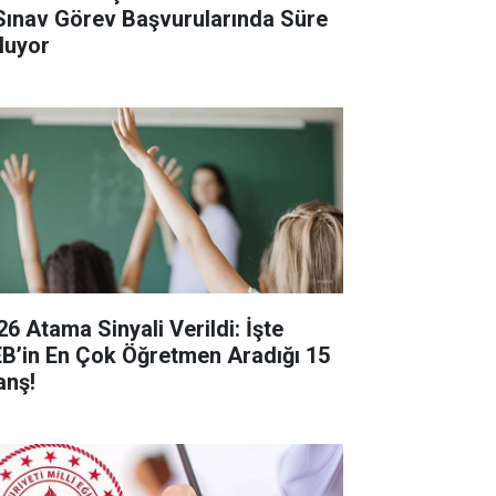
Sınav Görev Başvurularında Süre
luyor
26 Atama Sinyali Verildi: İşte
B’in En Çok Öğretmen Aradığı 15
anş!