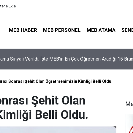
itene Ekle
MEB HABER
MEB PERSONEL
MEB ATAMA
SEN
illerinde Büyük Risk: Gözde Liselerde Kontenjanlar Bitti, Rekabe
aptı!
rısı Sonrası Şehit Olan Öğretmenimizin Kimliği Belli Oldu.
onrası Şehit Olan
Me
mliği Belli Oldu.