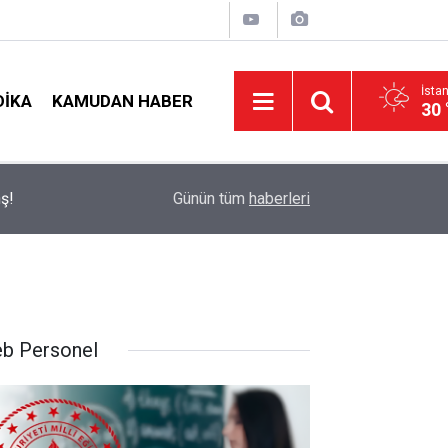
İsta
DIKA
KAMUDAN HABER
30 
t
09:05
İlçe Milli Eğitim Müdürü Ataması Yapıldı
Günün tüm
haberleri
b Personel