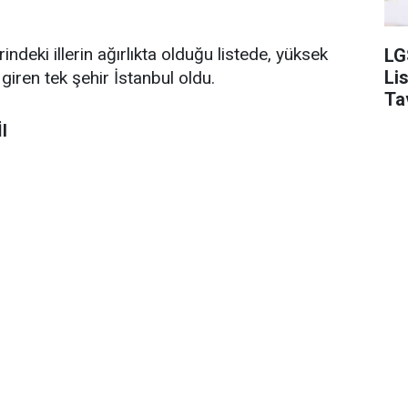
eki illerin ağırlıkta olduğu listede, yüksek
LG
Li
iren tek şehir İstanbul oldu.
Ta
l