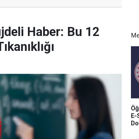
deli Haber: Bu 12
Me
ıkanıklığı
Öğ
E-
Do