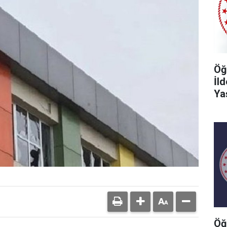
Öğ
İl
Ya
Öğ