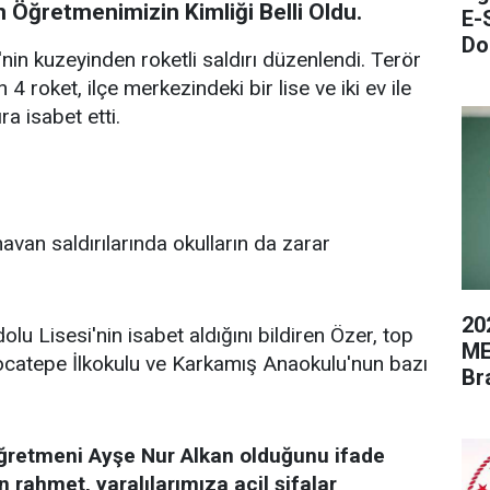
n Öğretmenimizin Kimliği Belli Oldu.
E-
Do
nin kuzeyinden roketli saldırı düzenlendi. Terör
roket, ilçe merkezindeki bir lise ve iki ev ile
ra isabet etti.
avan saldırılarında okulların da zarar
20
u Lisesi'nin isabet aldığını bildiren Özer, top
ME
 Kocatepe İlkokulu ve Karkamış Anaokulu'nun bazı
Br
öğretmeni Ayşe Nur Alkan olduğunu ifade
 rahmet, yaralılarımıza acil şifalar