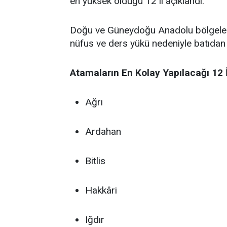
en yüksek olduğu 12 il açıklandı.
Doğu ve Güneydoğu Anadolu bölgelerind
nüfus ve ders yükü nedeniyle batıdan g
Atamaların En Kolay Yapılacağı 12 İ
Ağrı
Ardahan
Bitlis
Hakkâri
Iğdır