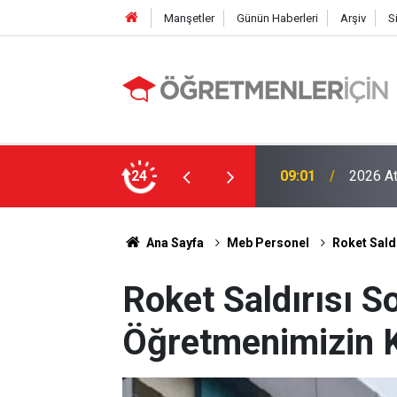
Manşetler
Günün Haberleri
Arşiv
S
LGS Nak
e MEB’in En Çok Öğretmen Aradığı 15 Branş!
24
19:00
Tavan Y
Ana Sayfa
Meb Personel
Roket Saldı
Roket Saldırısı S
Öğretmenimizin Ki