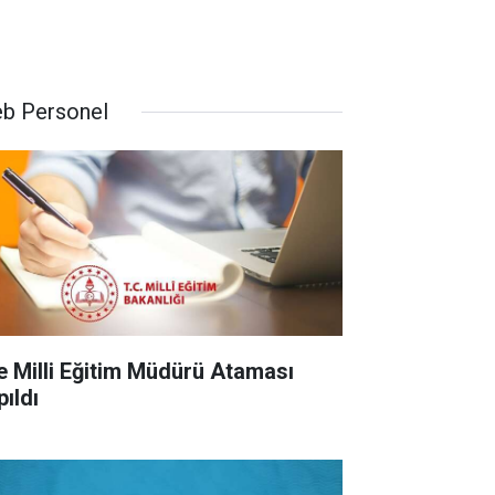
b Personel
çe Milli Eğitim Müdürü Ataması
pıldı