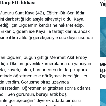
arp Etti İddiası
Ya
üdürü Suat Kaya (42), Eğitim-Bir-Sen Iğdır
 darbettiği iddiasıyla şikayetçi oldu. Kaya,
diği için Çiğdem'in kendisine hakaret edip,
Erkan Çiğdem ise Kaya ile tartıştıklarını, ancak
ine iftira atıldığı gerekçesiyle suç duyurusunda
kan Ciğdem, bugün gittiği Mehmet Akif Ersoy
tıştı. Okulun güvenlik kameralarına da yansıyan
ME
ek şikayetçi olup, hastaneden de darp raporu
İş
De
atinde öğretmenlerle görüşmek istediğini ileri
izin verdim. Görüşme biraz uzayınca
ini istedim. Öğretmenler gittikten sonra odama
dı. 'Sen görürsün, burayı artık boş
ninle görüşeceğim' diyerek odada bir sürü