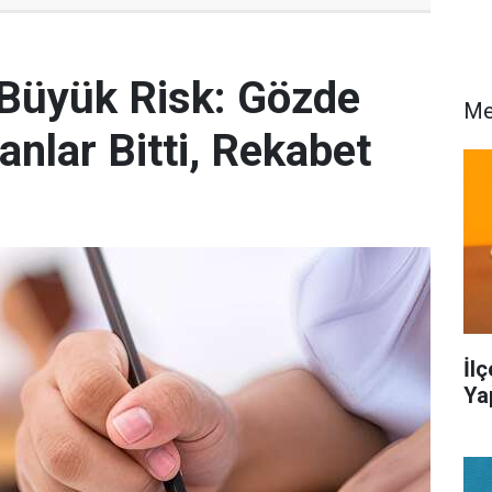
 Büyük Risk: Gözde
Me
anlar Bitti, Rekabet
İl
Ya