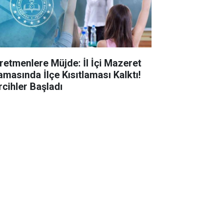
retmenlere Müjde: İl İçi Mazeret
amasında İlçe Kısıtlaması Kalktı!
rcihler Başladı