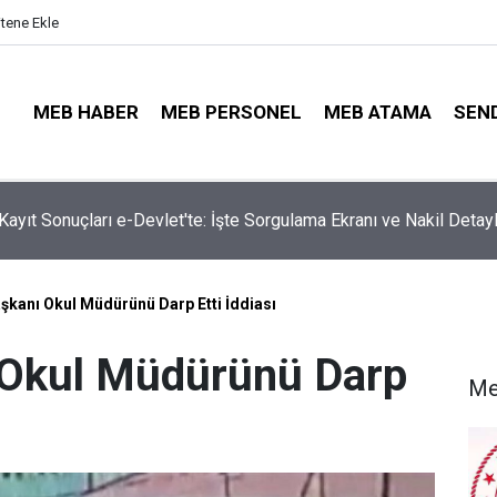
itene Ekle
MEB HABER
MEB PERSONEL
MEB ATAMA
SEN
ta Öğretmenleri Norm Fazlası Tehlikesi Bekliyor!
şkanı Okul Müdürünü Darp Etti İddiası
 Okul Müdürünü Darp
Me