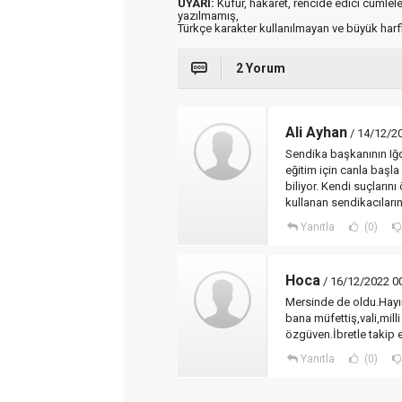
UYARI:
Küfür, hakaret, rencide edici cümleler 
yazılmamış,
Türkçe karakter kullanılmayan ve büyük har
2 Yorum
Ali Ayhan
/ 14/12/2
Sendika başkanının Iğd
eğitim için canla başla 
biliyor. Kendi suçların
kullanan sendikacıların
Yanıtla
(0)
Hoca
/ 16/12/2022 0
Mersinde de oldu.Hayır
bana müfettiş,vali,mil
özgüven.İbretle takip e
Yanıtla
(0)