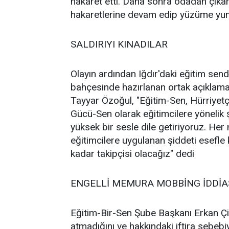
hakaret etti. Daha sonra odadan çık
hakaretlerine devam edip yüzüme yumr
SALDIRIYI KINADILAR
Olayın ardından Iğdır'daki eğitim sendik
bahçesinde hazırlanan ortak açıklam
Tayyar Özoğul, "Eğitim-Sen, Hürriyet
Gücü-Sen olarak eğitimcilere yönelik
yüksek bir sesle dile getiriyoruz. Her
eğitimcilere uygulanan şiddeti esefle
kadar takipçisi olacağız" dedi
ENGELLİ MEMURA MOBBİNG İDDİA
Eğitim-Bir-Sen Şube Başkanı Erkan 
atmadığını ve hakkındaki iftira sebeb