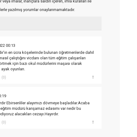
veya imalar, inançlara saldırı içeren, imla kuralları ile
flerle yazılmış yorumlar onaylanmamaktadır.
022 00:13
ır'ın en ücra köşelerinde bulunan öğretmenlerde dahil
nasıl çalıştığını vicdanı olan tüm eğitim çalışanları
ı örtmek için bazı okul müdürlerini maşası olarak
 ayak oyunları.
(0)
0:19
dır Ebirsenliler alayımızı dövmeye başladılar.Acaba
li eğitim müdürü karışamaz edasımı var nedir bu
diyoruz alacakları cezayı.Hayırdır.
(0)