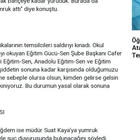
arak bahçeye kadar yürüdük. Burada da
uk attı" diye konuştu.
Öğ
alarının temsilcileri saldırıyı kınadı. Okul
At
ayı okuyan Eğitim Gücü-Sen Şube Başkanı Cafer
Te
çi Eğitim-Sen, Anadolu Eğitim-Sen ve Eğitim
 şiddetin sonuna kadar karşısında olduğumuzu
 ne sebeple olursa olsun, kimden gelirse gelsin
 kınıyoruz. Bu durumun yasal olarak sonuna
SI
Çiğdem ise müdür Suat Kaya'ya yumruk
iyle suç duyurusunda bulunacağını söyledi.