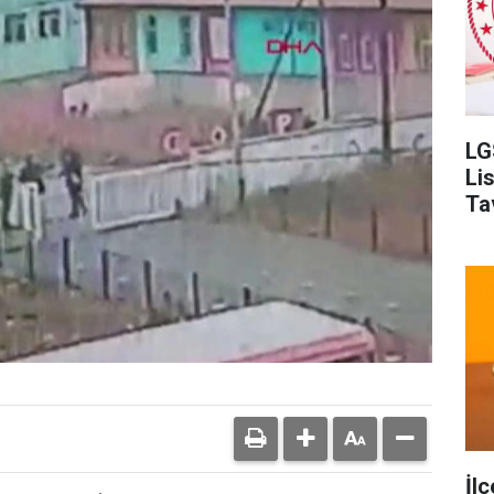
LG
Li
Ta
İl