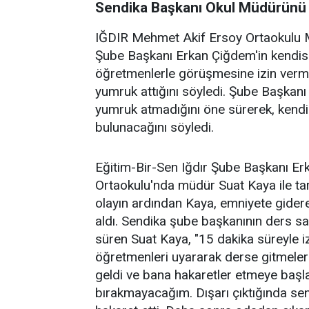
Sendika Başkanı Okul Müdürünü D
IĞDIR Mehmet Akif Ersoy Ortaokulu M
Şube Başkanı Erkan Çiğdem'in kendisini
öğretmenlerle görüşmesine izin verme
yumruk attığını söyledi. Şube Başkanı 
yumruk atmadığını öne sürerek, kendis
bulunacağını söyledi.
Eğitim-Bir-Sen Iğdır Şube Başkanı Er
Ortaokulu'nda müdür Suat Kaya ile tar
olayın ardından Kaya, emniyete gider
aldı. Sendika şube başkanının ders sa
süren Suat Kaya, "15 dakika süreyle 
öğretmenleri uyararak derse gitmeler
geldi ve bana hakaretler etmeye başla
bırakmayacağım. Dışarı çıktığında se