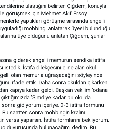
ndilerine ulaştığını belirten Çiğdem, konuyla
erle görüşmek için Mehmet Akif Ersoy
etmenlerle yaptıkları görüşme sırasında engelli
yguladığı mobbingi anlatarak üyesi bulunduğu
kalarına üye olduğunu anlatan Çiğdem, şunları
sına giderek engelli memurun sendika istifa
 istedik. İstifa dilekçesini eline alan okul
elli olan memurla uğraşacağını söyleyince
uğunu ifade ettik. Daha sonra okuldan çıkarken
dan kapıya kadar geldi. Başkan vekilim 'odana
çıktığımızda 'Şimdiye kadar bu okulda
 sonra gidiyorum içeriye. 2-3 istifa formunu
. Bu saatten sonra mobbingin kralını
n varsa yaparsın. İstifa formlarını bekliyorum.
uç duyurusunda bulunacağım' dedim. Bu