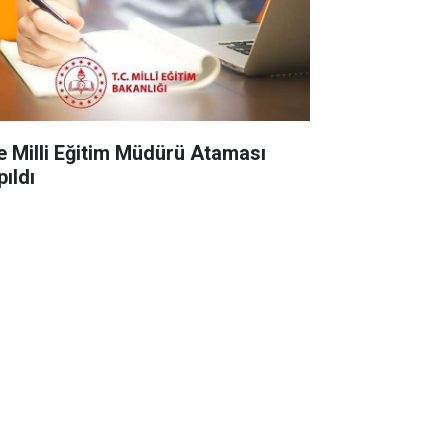
çe Milli Eğitim Müdürü Ataması
pıldı