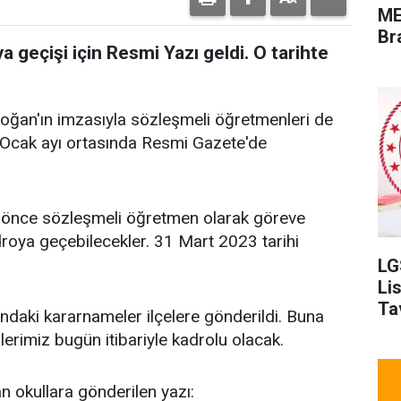
ME
Br
 geçişi için Resmi Yazı geldi. O tarihte
ğan'ın imzasıyla sözleşmeli öğretmenleri de
 Ocak ayı ortasında Resmi Gazete'de
 önce sözleşmeli öğretmen olarak göreve
droya geçebilecekler. 31 Mart 2023 tarihi
LG
Li
Ta
ındaki kararnameler ilçelere gönderildi. Buna
erimiz bugün itibariyle kadrolu olacak.
an okullara gönderilen yazı: