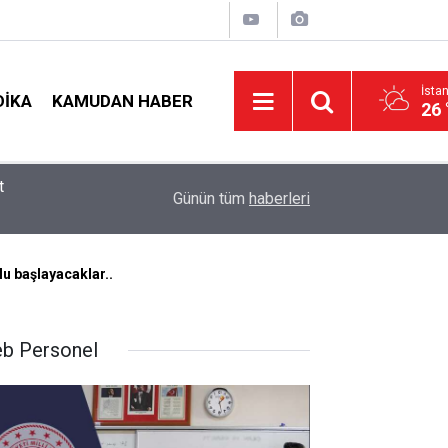
İsta
DIKA
KAMUDAN HABER
26 
19:00
MEB e-Kayıt Sonuçları e-Devlet'te: İşte Sorgula
Günün tüm
haberleri
lu başlayacaklar..
b Personel