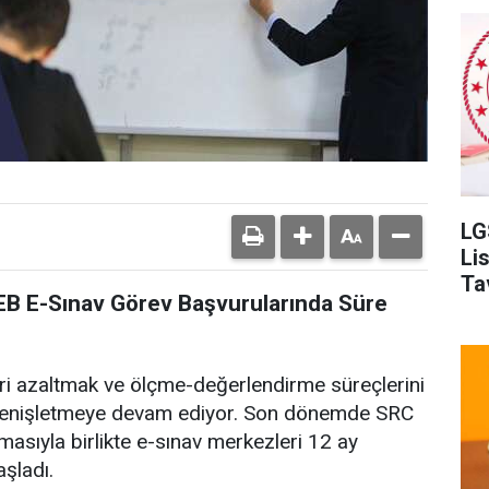
LG
Li
Ta
EB E-Sınav Görev Başvurularında Süre
leri azaltmak ve ölçme-değerlendirme süreçlerini
 genişletmeye devam ediyor. Son dönemde SRC
masıyla birlikte e-sınav merkezleri 12 ay
şladı.