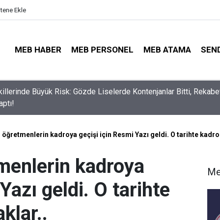
itene Ekle
MEB HABER
MEB PERSONEL
MEB ATAMA
SEN
lli Eğitim Müdürü Ataması Yapıldı
öğretmenlerin kadroya geçişi için Resmi Yazı geldi. O tarihte kadro
menlerin kadroya
Me
Yazı geldi. O tarihte
klar..