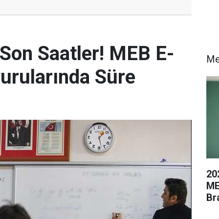
 Son Saatler! MEB E-
Me
urularında Süre
20
ME
Br