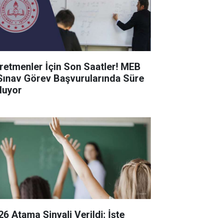
retmenler İçin Son Saatler! MEB
Sınav Görev Başvurularında Süre
luyor
26 Atama Sinyali Verildi: İşte