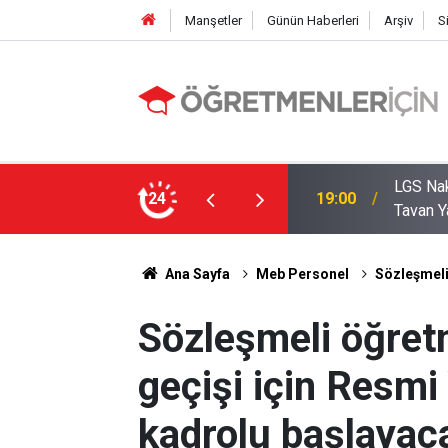
Manşetler
Günün Haberleri
Arşiv
S
zde Liselerde Kontenjanlar Bitti, Rekabet
24
09:05
İlçe Mi
Ana Sayfa
Meb Personel
Sözleşmeli 
Sözleşmeli öğret
geçişi için Resmi 
kadrolu başlayaca