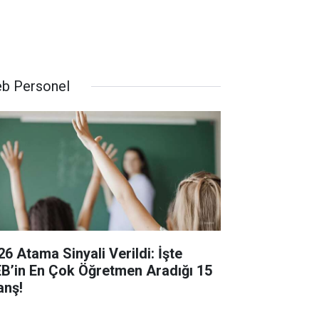
b Personel
26 Atama Sinyali Verildi: İşte
B’in En Çok Öğretmen Aradığı 15
anş!