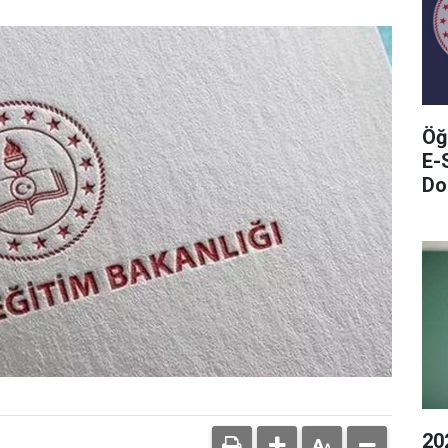
Öğ
E-
Do
20