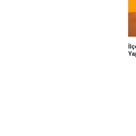
İl
Ya