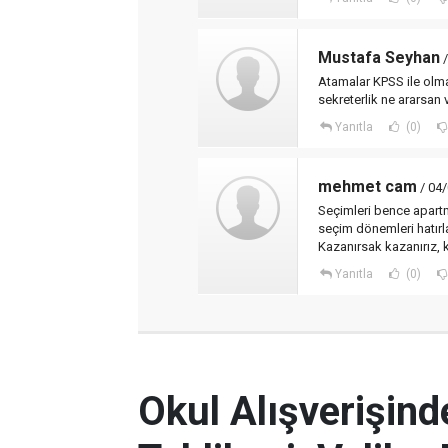
Mustafa Seyhan
/
Atamalar KPSS ile olmal
sekreterlik ne ararsan 
Yanıtla
(0)
mehmet cam
/ 04/
Seçimleri bence apartm
seçim dönemleri hatırla
Kazanırsak kazanırız, 
Yanıtla
(0)
Okul Alışverişind