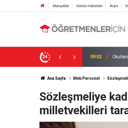
Manşetler
Günün Haberleri
Arşiv
S
li Alınıyor!
24
19:01
MEBBİS 
Ana Sayfa
Meb Personel
Sözleşmeliy
Sözleşmeliye kadr
milletvekilleri ta