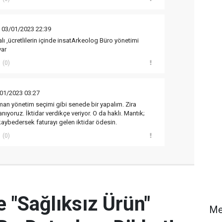
 03/01/2023 22:39
ı ,ücretlilerin içinde insatArkeolog Büro yönetimi
var
(0)
01/2023 03:27
an yönetim seçimi gibi senede bir yapalım. Zira
nıyoruz. İktidar verdikçe veriyor. O da haklı. Mantık;
kaybedersek faturayı gelen iktidar ödesin.
(0)
e "Sağlıksız Ürün"
Me