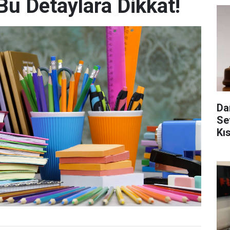
 Bu Detaylara Dikkat!
Da
Se
Kı