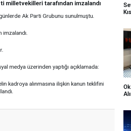
i milletvekilleri tarafından imzalandı
Se
Kı
z günlerde Ak Parti Grubunu sunulmuştu.
an imzalandı.
r.
sosyal medya üzerinden yaptığı açıklamada:
in kadroya alınmasına ilişkin kanun teklifini
Ok
llandı.
Alı