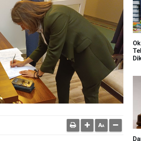
Ok
Te
Di
Da