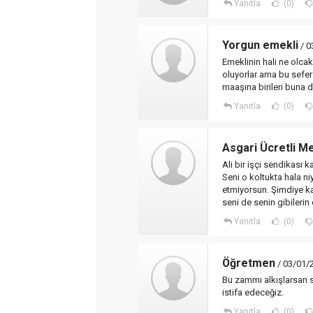
Yanıtla
(0)
Yorgun emekli
/ 0
Emeklinin hali ne olcak
oluyorlar ama bu sefer
maaşına birileri buna d
Yanıtla
(0)
Asgari Ücretli 
Ali bir işçi sendikası 
Seni o koltukta hala n
etmiyorsun. Şimdiye ka
seni de senin gibilerin
Yanıtla
(0)
Öğretmen
/ 03/01/
Bu zammı alkışlarsan s
istifa edeceğiz.
Yanıtla
(0)