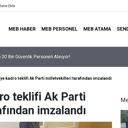
itene Ekle
MEB HABER
MEB PERSONEL
MEB ATAMA
SEN
Tercihleri Açıldı: Puan Farkı Tanımayan Öncelik Hangi Alanın Old
e kadro teklifi Ak Parti milletvekilleri tarafından imzalandı
o teklifi Ak Parti
Me
rafından imzalandı