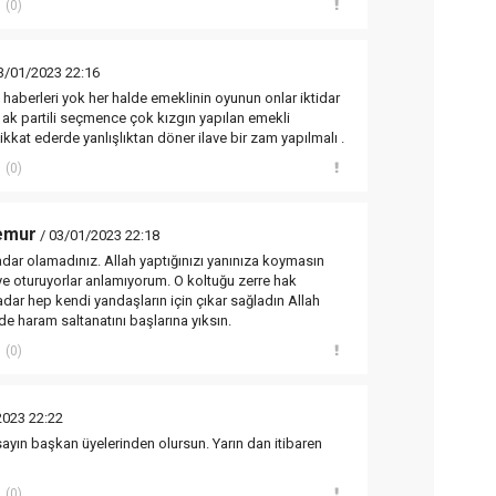
(0)
3/01/2023 22:16
 haberleri yok her halde emeklinin oyunun onlar iktidar
 ak partili seçmence çok kızgın yapılan emekli
ikkat ederde yanlışlıktan döner ilave bir zam yapılmalı .
(0)
Memur
/ 03/01/2023 22:18
kadar olamadınız. Allah yaptığınızı yanınıza koymasın
iye oturuyorlar anlamıyorum. O koltuğu zerre hak
dar hep kendi yandaşların için çıkar sağladın Allah
 de haram saltanatını başlarına yıksın.
(0)
2023 22:22
ayın başkan üyelerinden olursun. Yarın dan itibaren
(0)