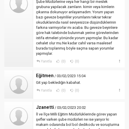
Şube Müdürlerine veya her hangi bir meslek
grubuna yapılacak zamların. kimin veya kimlerin
çıkarına dokunuyor anlayamadım. Yorum yapan
bazı geveze beyinliler yorumlarını tekrar tekrar
okuduklarında nasıl seviyesizce düşündüklerinin
farkına varmıyorlar mı acaba. Bu geveze beyinlere
göre hak talebinde bulunmak yerine görevlerinden
istifa etmeleri yönünde yorum yapmışlar. Bu kadar
cehalet olur mu.Ne kadar cahil varsa maalesef
burada toplanmış böyle saçma sapan yorumlar
yapmışlar.
Yanıtla
(0)
(0)
Eğitmen
/ 03/02/2023 15:04
Git yap beklediğin kabahat.
Yanıtla
(0)
(0)
Jzanetti
/ 03/02/2023 20:02
İl ve İlçe Milli Eğitim Müdürlüklerinde görev yapan
şefler varken şube müdürleri ne ise yarıyor ki
makam odasında bol bol dedikodu ve soruşturma