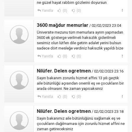
ne güzel hayat rabbim gözlerini doyursun
Yanıtla
(0)
(0)
3600 mağdur memurlar
/ 02/02/2023 23:04
Üniversite mezunu tüm memurlara ayrım yapmadan
3600 ek gösterge verilmeli haksızlık giderilmeli
sesimiz olun lütfen dile getirin adalet yerini bulsun
sadece dört mesleğe verdiniz haksızlık yapıldı bize
Yanıtla
(0)
(0)
Nilüfer. Delen ogretmen
/ 02/02/2023 23:16
Sayın bakanım zorunlu hizmet affıni 13 yılı geçtik
aile bütünlüğü açısından onemli eş ve çocukların bir
arada olmasıni. Ne zaman yapicaksiniz
Yanıtla
(0)
(0)
Nilüfer. Delen ogretmen
/ 02/02/2023 23:18
Sayın bakanımız aile bütünlüğünü sağlamak eş ve
çocukların dağılmaması için zorunlu hizmet affıni ne
zaman getireceksiniz