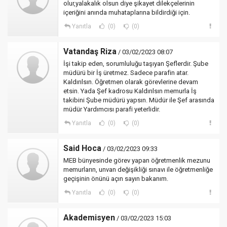
olur,yalakalık olsun diye şikayet dilekçelerinin
içeriğini anında muhataplarına bildirdiği için.
Yanıtla
(0)
(0)
Vatandaş Riza
/ 03/02/2023 08:07
İşi takip eden, sorumluluğu taşıyan Şeflerdir. Şube
müdürü bir İş üretmez. Sadece parafin atar.
Kaldırılsın. Öğretmen olarak görevlerine devam
etsin. Yada Şef kadrosu Kaldırılsın memurla İş
takibini Şube müdürü yapsın. Müdür ile Şef arasında
müdür Yardımcısı parafi yeterlidir.
Yanıtla
(0)
(0)
Said Hoca
/ 03/02/2023 09:33
MEB bünyesinde görev yapan öğretmenlik mezunu
memurların, unvan değişikliği sınavı ile öğretmenliğe
geçişinin önünü açın sayın bakanım.
Yanıtla
(0)
(0)
Akademisyen
/ 03/02/2023 15:03