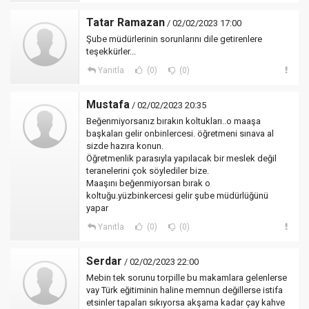
Tatar Ramazan
/ 02/02/2023 17:00
Şube müdürlerinin sorunlarını dile getirenlere
teşekkürler...
Yanıtla
(0)
(0)
Mustafa
/ 02/02/2023 20:35
Beğenmiyorsanız bırakın koltukları..o maaşa
başkaları gelir onbinlercesi. öğretmeni sınava al
sizde hazıra konun.
Öğretmenlik parasıyla yapılacak bir meslek değil
teranelerini çok söylediler bize.
Maaşını beğenmiyorsan bırak o
koltuğu.yüzbinkercesi gelir şube müdürlüğünü
yapar
Yanıtla
(0)
(0)
Serdar
/ 02/02/2023 22:00
Mebin tek sorunu torpille bu makamlara gelenlerse
vay Türk eğitiminin haline memnun değillerse istifa
etsinler tapaları sıkıyorsa akşama kadar çay kahve