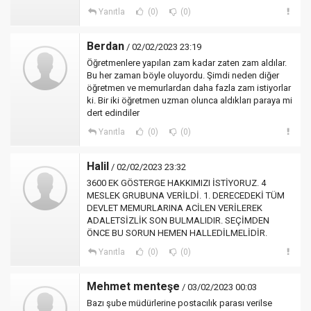
Yanıtla
(0)
(0)
Berdan
/ 02/02/2023 23:19
Öğretmenlere yapılan zam kadar zaten zam aldılar.
Bu her zaman böyle oluyordu. Şimdi neden diğer
öğretmen ve memurlardan daha fazla zam istiyorlar
ki. Bir iki öğretmen uzman olunca aldıkları paraya mi
dert edindiler
Yanıtla
(0)
(0)
Halil
/ 02/02/2023 23:32
3600 EK GÖSTERGE HAKKIMIZI İSTİYORUZ. 4
MESLEK GRUBUNA VERİLDİ. 1. DERECEDEKİ TÜM
DEVLET MEMURLARINA ACİLEN VERİLEREK
ADALETSİZLİK SON BULMALIDIR. SEÇİMDEN
ÖNCE BU SORUN HEMEN HALLEDİLMELİDİR.
Yanıtla
(0)
(0)
Mehmet menteşe
/ 03/02/2023 00:03
Bazı şube müdürlerine postacılık parası verilse