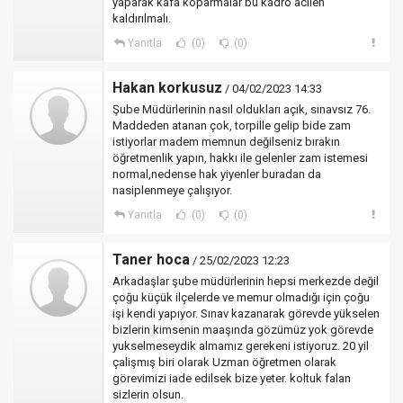
yaparak kafa koparmalar bu kadro acilen
kaldırılmalı.
Yanıtla
(0)
(0)
Hakan korkusuz
/ 04/02/2023 14:33
Şube Müdürlerinin nasıl oldukları açık, sınavsız 76.
Maddeden atanan çok, torpille gelip bide zam
istiyorlar madem memnun değilseniz bırakın
öğretmenlik yapın, hakkı ile gelenler zam istemesi
normal,nedense hak yiyenler buradan da
nasiplenmeye çalışıyor.
Yanıtla
(0)
(0)
Taner hoca
/ 25/02/2023 12:23
Arkadaşlar şube müdürlerinin hepsi merkezde değil
çoğu küçük ilçelerde ve memur olmadığı için çoğu
işi kendi yapıyor. Sınav kazanarak görevde yükselen
bizlerin kimsenin maaşında gözümüz yok görevde
yukselmeseydik almamız gerekeni istiyoruz. 20 yil
çalişmış biri olarak Uzman öğretmen olarak
görevimizi iade edilsek bize yeter. koltuk falan
sizlerin olsun.