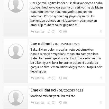
Her ilçe milli eğitim kendi bu ihaleyi yapıyorsa acaba
gizliden hediye ya da eşantiyon veriliyormu da bizim
düşündüklerimiz düşünmüyorlar.Tam sistem
adamları. Promosyonu bağışlayın diyen mi , kul
hakkından bahseden mi, bize sormadan makan
aracı alıp muhafazakar geçinen mi
Yanıtla
(0)
(0)
Lav edilmeli
/ 02/02/2023 16:25
Bakanlıktan gelen mesajları retweet etmekten
başka bir iş yapmiyorlarki maaşlara zam yapilsin.
Zaten tamamen gereksiz bir kadro. o kadar zengin
bir ülkemiyiz ki fakir fukaranin parasini buralarda
çarçur edelim. Zaten iktidar değişirse bu torpillileein
hepsi gider
Yanıtla
(0)
(0)
Emekli idareci
/ 02/02/2023 16:32
Madencimisiniz yazık bu millete
Yanıtla
(0)
(0)