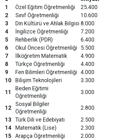
1
Özel Eğitim Öğretmenliği
25.400
2
Sınıf Öğretmenliği
10.600
3
Din Kültürü ve Ahlak Bilgisi
8.000
4
İngilizce Öğretmenliği
7.200
5
Rehberlik (PDR)
6.400
6
Okul Öncesi Öğretmenliği
5.500
7
İlköğretim Matematik
4.900
8
Türkçe Öğretmenliği
4.400
9
Fen Bilimleri Öğretmenliği
4.000
10
Bilişim Teknolojileri
3.300
Beden Eğitimi
11
3.000
Öğretmenliği
Sosyal Bilgiler
12
2.800
Öğretmenliği
13
Türk Dili ve Edebiyatı
2.500
14
Matematik (Lise)
2.300
15
Arapça Öğretmenliği
2.000