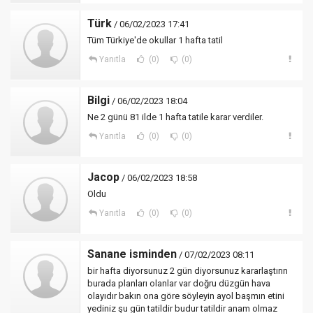
Türk
/ 06/02/2023 17:41
Tüm Türkiye'de okullar 1 hafta tatil
Yanıtla
(0)
(0)
Bilgi
/ 06/02/2023 18:04
Ne 2 günü 81 ilde 1 hafta tatile karar verdiler.
Yanıtla
(0)
(0)
Jacop
/ 06/02/2023 18:58
Oldu
Yanıtla
(0)
(0)
Sanane isminden
/ 07/02/2023 08:11
bir hafta diyorsunuz 2 gün diyorsunuz kararlaştırın
burada planları olanlar var doğru düzgün hava
olayıdır bakın ona göre söyleyin ayol başmın etini
yediniz şu gün tatildir budur tatildir anam olmaz