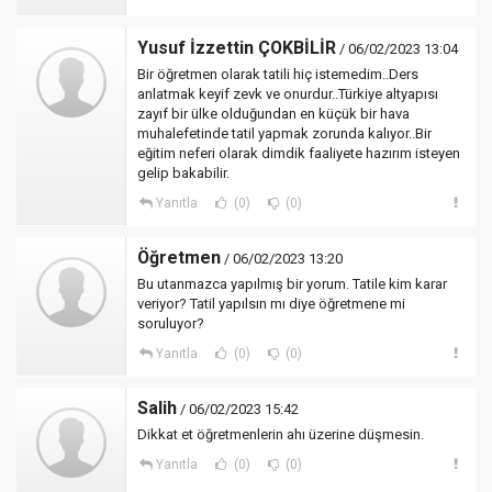
Yusuf İzzettin ÇOKBİLİR
/ 06/02/2023 13:04
Bir öğretmen olarak tatili hiç istemedim..Ders
anlatmak keyif zevk ve onurdur..Türkiye altyapısı
zayıf bir ülke olduğundan en küçük bir hava
muhalefetinde tatil yapmak zorunda kalıyor..Bir
eğitim neferi olarak dimdik faaliyete hazırım isteyen
gelip bakabilir.
Yanıtla
(0)
(0)
Öğretmen
/ 06/02/2023 13:20
Bu utanmazca yapılmış bir yorum. Tatile kim karar
veriyor? Tatil yapılsın mı diye öğretmene mi
soruluyor?
Yanıtla
(0)
(0)
Salih
/ 06/02/2023 15:42
Dikkat et öğretmenlerin ahı üzerine düşmesin.
Yanıtla
(0)
(0)