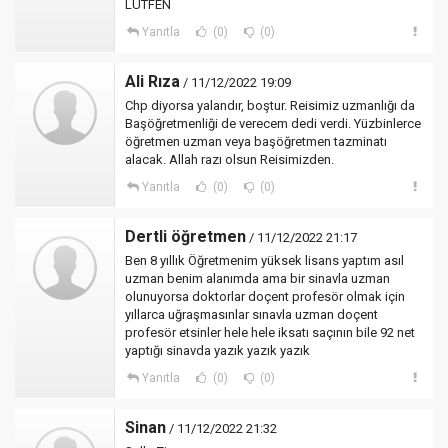
LÜTFEN
Yanıtla
(0)
(0)
Ali Rıza
/ 11/12/2022 19:09
Chp diyorsa yalandır, boştur. Reisimiz uzmanlığı da
Başöğretmenliği de verecem dedi verdi. Yüzbinlerce
öğretmen uzman veya başöğretmen tazminatı
alacak. Allah razı olsun Reisimizden.
Yanıtla
(0)
(0)
Dertli öğretmen
/ 11/12/2022 21:17
Ben 8 yıllık Öğretmenim yüksek lisans yaptım asıl
uzman benim alanımda ama bir sinavla uzman
olunuyorsa doktorlar doçent profesör olmak için
yıllarca uğraşmasınlar sınavla uzman doçent
profesör etsinler hele hele iksatı saçının bile 92 net
yaptığı sinavda yazık yazık yazık
Yanıtla
(0)
(0)
Sinan
/ 11/12/2022 21:32