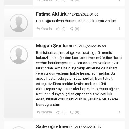
Fatima Aktürk
/ 12/12/2022 01:06
Usta öğreticilerin durumu ne olacak sayın vekilim
Yanıtla
(0)
(0)
Müjgan Şenduran
/ 12/12/2022 05:58
Ben istismara, mobinge ve mebte görülmemiş
haksızlıklara uğradım kaç komisyon müfettişe ifade
verdim hatırlamıyorum. Soru önergesi verildim CHP
tarafından. Ama ne olayı takip ettiler ne de haksız
yere sürgün yediğim halde hesap sormadılar. Bu
arada hastanede yattım üzüntüden, beni tehdit
eden,dövdüren amirim izmire meb müdürü
oldu.Hepiniz aynısınız itler köpekler birbirini ağırlar.
Kötülerin dünyası çalan çırpan taciz ve kötülük
eden, hırsları kötü kalbi olan iyi yerlerde bu ülkede
bunuöğrendim
Yanıtla
(0)
(0)
Sade öğretmen
/ 12/12/2022 07:17