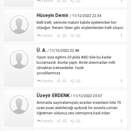
Yanıtla
(0)
(0)
Hüseyin Demir
/ 11/12/2022 22:34
Belli belli, seninde malum kabile üyelerinden biri
olduğun. Reisim falan gibi söylemlerden belli oluyor.
Yanıtla
(0)
(0)
Ü. A.
/ 11/12/2022 22:48
Oyum size egitimi 20 yılda ABD bile bu kadar
bozamazdı. Bunlar yaptı. Birde utanmadan milli
olmaktan bahsederler. Yazık
çocuklarımıza.
Yanıtla
(0)
(0)
Üzeyir ERDENK
/ 11/12/2022 23:07
Ammada saçmalamışsin,sıradan insanların bile 70
üzeri puan alabileceği uyduruk bir sınavla uzman
öğretmen oldunuz,reis vermişmis,hadi irdan
Yanıtla
(0)
(0)