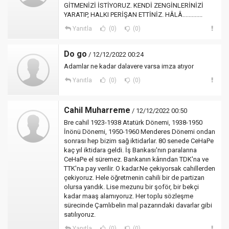
GİTMENİZİ İSTİYORUZ. KENDİ ZENGİNLERİNİZİ
YARATIP, HALKI PERİŞAN ETTİNİZ. HÂLÂ.............
Yanıtla
(0)
(0)
Do go
/ 12/12/2022 00:24
Adamlar ne kadar dalavere varsa imza atıyor
Yanıtla
(0)
(0)
Cahil Muharreme
/ 12/12/2022 00:50
Bre cahil 1923-1938 Atatürk Dönemi, 1938-1950
İnönü Dönemi, 1950-1960 Menderes Dönemi ondan
sonrası hep bizim sağ iktidarlar. 80 senede CeHaPe
kaç yıl iktidara geldi. İş Bankası'nın paralarına
CeHaPe el süremez. Bankanın kârından TDK'na ve
TTK'na pay verilir. O kadar.Ne çekiyorsak cahillerden
çekiyoruz. Hele öğretmenin cahili bir de partizan
olursa yandık. Lise mezunu bir şoför, bir bekçi
kadar maaş alamıyoruz. Her toplu sözleşme
sürecinde Çamlıbelin mal pazarındaki davarlar gibi
satılıyoruz.
Yanıtla
(0)
(0)