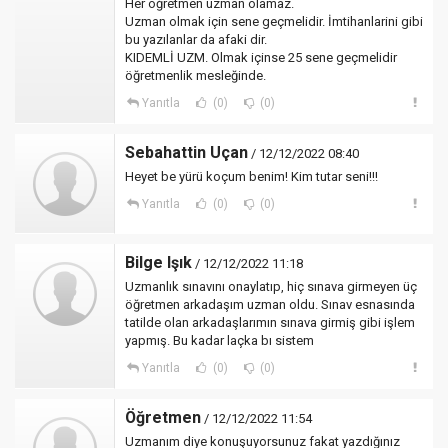
Her öğretmen uzman olamaz.
Uzman olmak için sene geçmelidir. İmtihanlarini gibi
bu yazılanlar da afaki dir.
KIDEMLİ UZM. Olmak içinse 25 sene geçmelidir
öğretmenlik mesleğinde.
Yanıtla
(0)
(0)
Sebahattin Uçan
/ 12/12/2022 08:40
Heyet be yürü koçum benim! Kim tutar seni!!!
Yanıtla
(0)
(0)
Bilge Işık
/ 12/12/2022 11:18
Uzmanlık sınavını onaylatıp, hiç sınava girmeyen üç
öğretmen arkadaşım uzman oldu. Sınav esnasında
tatilde olan arkadaşlarımın sınava girmiş gibi işlem
yapmış. Bu kadar laçka bı sistem
Yanıtla
(0)
(0)
Öğretmen
/ 12/12/2022 11:54
Uzmanım diye konuşuyorsunuz fakat yazdığınız