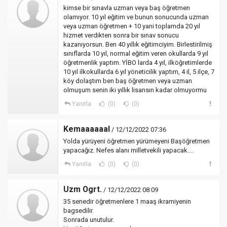
kimse bir sınavla uzman veya baş öğretmen
olamıyor. 10 yıl eğitim ve bunun sonucunda uzman
veya uzman öğretmen + 10 yani toplamda 20 yıl
hizmet verdikten sonra bir sınav sonucu
kazanıyorsun. Ben 40 yıllık eğitimciyim. Birlestirilmiş
sınıflarda 10 yıl, normal eğitim veren okullarda 9 yıl
öğretmenlik yaptım. YİBO larda 4 yıl, ilköğretimlerde
10 yıl ilkokullarda 6 yıl yöneticilik yaptım, 4 il, 5 ilçe, 7
köy dolaştım ben baş öğretmen veya uzman
olmuşum senin iki yıllık lisansın kadar olmuyormu
Yanıtla
(0)
(0)
Kemaaaaaal
/ 12/12/2022 07:36
Yolda yürüyeni öğretmen yürümeyeni Başöğretmen
yapacağız. Nefes alanı milletvekili yapacak....
Yanıtla
(0)
(0)
Uzm Ogrt.
/ 12/12/2022 08:09
35 senedir öğretmenlere 1 maaş ikramiyenin
bagsedilir.
Sonrada unutulur.