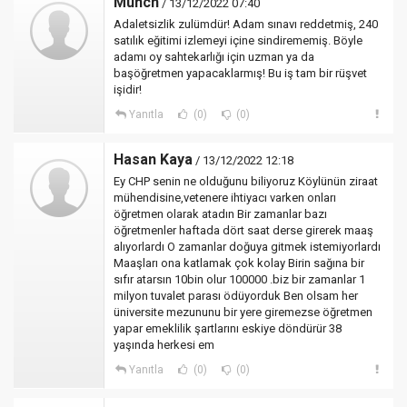
Munch
/ 13/12/2022 07:40
Adaletsizlik zulümdür! Adam sınavı reddetmiş, 240
satılık eğitimi izlemeyi içine sindirememiş. Böyle
adamı oy sahtekarlığı için uzman ya da
başöğretmen yapacaklarmış! Bu iş tam bir rüşvet
işidir!
Yanıtla
(0)
(0)
Hasan Kaya
/ 13/12/2022 12:18
Ey CHP senin ne olduğunu biliyoruz Köylünün ziraat
mühendisine,vetenere ihtiyacı varken onları
öğretmen olarak atadın Bir zamanlar bazı
öğretmenler haftada dört saat derse girerek maaş
alıyorlardı O zamanlar doğuya gitmek istemiyorlardı
Maaşları ona katlamak çok kolay Birin sağına bir
sıfır atarsın 10bin olur 100000 .biz bir zamanlar 1
milyon tuvalet parası ödüyorduk Ben olsam her
üniversite mezununu bir yere giremezse öğretmen
yapar emeklilik şartlarını eskiye döndürür 38
yaşında herkesi em
Yanıtla
(0)
(0)