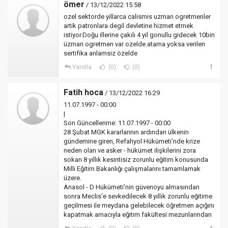
ömer
/ 13/12/2022 15:58
ozel sektorde yillarca calismis uzman ogretmenler
artik patronlara degil devletine hizmet etmek
istiyor.Doğu illerine çakılı 4 yil gonullu gidecek 10bin
üzman ogretmen var ozelde.atama yoksa verilen
sertifika anlamsiz özelde
Yanıtla
(0)
(0)
Fatih hoca
/ 13/12/2022 16:29
11.07.1997 - 00:00
|
Son Güncellenme: 11.07.1997 - 00:00
28 Şubat MGK kararlarının ardından ülkenin
gündemine giren, Refahyol Hükümeti'nde krize
neden olan ve asker - hükümet ilişkilerini zora
sokan 8 yıllık kesintisiz zorunlu eğitim konusunda
Milli Eğitim Bakanlığı çalışmalarını tamamlamak
üzere.
Anasol - D Hükümeti'nin güvenoyu almasından
sonra Meclis'e sevkedilecek 8 yıllık zorunlu eğitime
geçilmesi ile meydana gelebilecek öğretmen açığını
kapatmak amacıyla eğitim fakültesi mezunlarından