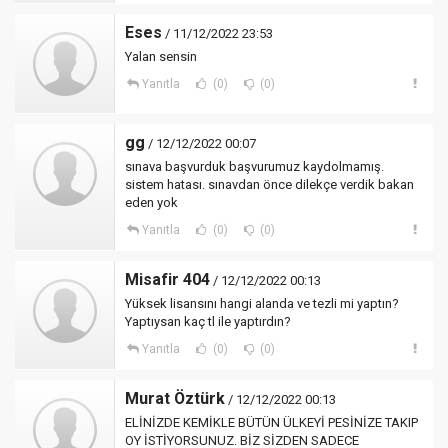
Eses
/ 11/12/2022 23:53
Yalan sensin
Yanıtla
(0)
(0)
gg
/ 12/12/2022 00:07
sınava başvurduk başvurumuz kaydolmamış.
sistem hatası. sınavdan önce dilekçe verdik bakan
eden yok
Yanıtla
(0)
(0)
Misafir 404
/ 12/12/2022 00:13
Yüksek lisansını hangi alanda ve tezli mi yaptın?
Yaptıysan kaç tl ile yaptırdın?
Yanıtla
(0)
(0)
Murat Öztürk
/ 12/12/2022 00:13
ELİNİZDE KEMİKLE BÜTÜN ÜLKEYİ PESİNİZE TAKIP
OY İSTİYORSUNUZ. BİZ SİZDEN SADECE