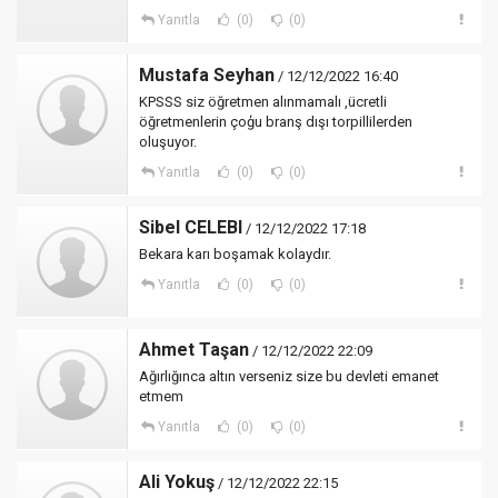
Yanıtla
(0)
(0)
Mustafa Seyhan
/ 12/12/2022 16:40
KPSSS siz öğretmen alınmamalı ,ücretli
öğretmenlerin çoģu branş dışı torpillilerden
oluşuyor.
Yanıtla
(0)
(0)
Sibel CELEBI
/ 12/12/2022 17:18
Bekara karı boşamak kolaydır.
Yanıtla
(0)
(0)
Ahmet Taşan
/ 12/12/2022 22:09
Ağırlığınca altın verseniz size bu devleti emanet
etmem
Yanıtla
(0)
(0)
Ali Yokuş
/ 12/12/2022 22:15