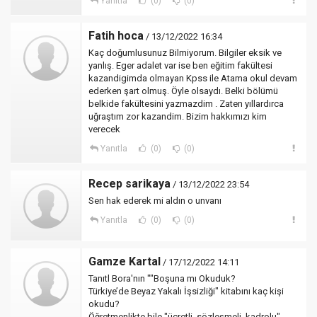
Yanıtla
(0)
(0)
Fatih hoca
/ 13/12/2022 16:34
Kaç doğumlusunuz Bilmiyorum. Bilgiler eksik ve
yanlış. Eger adalet var ise ben eğitim fakültesi
kazandigimda olmayan Kpss ile Atama okul devam
ederken şart olmuş. Öyle olsaydı. Belki bölümü
belkide fakültesini yazmazdim . Zaten yıllardırca
uğraştım zor kazandim. Bizim hakkımızı kim
verecek
Yanıtla
(0)
(0)
Recep sarikaya
/ 13/12/2022 23:54
Sen hak ederek mi aldın o unvanı
Yanıtla
(0)
(0)
Gamze Kartal
/ 17/12/2022 14:11
Tanıtl Bora'nın ""Boşuna mı Okuduk?
Türkiye’de Beyaz Yakalı İşsizliği" kitabını kaç kişi
okudu?
Öğretmenlikte bile "ücretli, sözleşmeli, kadrolu"