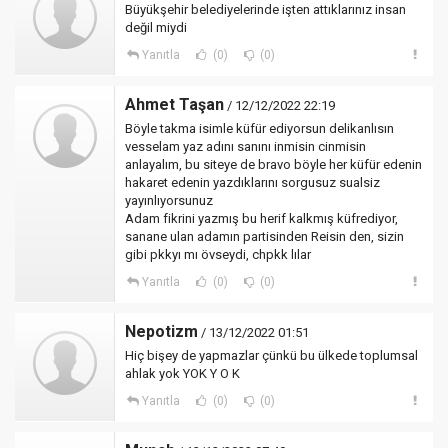
Büyükşehir belediyelerinde işten attıklarınız insan
değil miydi
Yanıtla
(0)
(0)
Ahmet Taşan
/ 12/12/2022 22:19
Böyle takma isimle küfür ediyorsun delikanlısın
vesselam yaz adını sanını inmisin cinmisin
anlayalım, bu siteye de bravo böyle her küfür edenin
hakaret edenin yazdıklarını sorgusuz sualsiz
yayınlıyorsunuz
Adam fikrini yazmış bu herif kalkmış küfrediyor,
sanane ulan adamın partisinden Reisin den, sizin
gibi pkkyı mı övseydi, chpkk lılar
Yanıtla
(0)
(0)
Nepotizm
/ 13/12/2022 01:51
Hiç bişey de yapmazlar çünkü bu ülkede toplumsal
ahlak yok YOK Y O K
Yanıtla
(0)
(0)