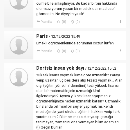
cümle bile anlaşılmıyor. Bu kadar birbiri hakkında
olumsuz yorum yapan bir meslek dalı maalesef
görmedim. Ne diyeyim yazık!
Yanıtla
(0)
(0)
Paris
/ 12/12/2022 15:49
Emekli öğretmenlerinde sorununu çözün lütfen
Yanıtla
(0)
(0)
Dertsiz insan yok dayı
/ 12/12/2022 15:52
Yüksek lisans yapmak kime göre uzmanlık? Parayı
verip uzaktan üç beş ders alıp tezsiz yapmak... Alan
dışı (eğitim yönetimi denetimi) tezli yüksek lisansı
olan bir matematikçinin uzmanlığı kimi
ilgilendiriyor? Ayrıca yüksek lisans yapmanız
öğretmenliğinize neden uzmanlık katsın? Uzmanlık
bir alanda bilimsel bir şeyler yapmak mı, kendi
mesleğinde, yani okulda eğitimin hakkını verip fark
yaratmak mı? Bilimsel makaleler yazıp çocuğu
tanımayan, zamanını ona vermeyen bilim adamları
(!) Geçin bunları