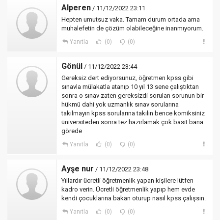
Alperen
/ 11/12/2022 23:11
Hepten umutsuz vaka. Tamam durum ortada ama
muhalefetin de çözüm olabileceğine inanmıyorum.
Yanıtla
(0)
(0)
Gönül
/ 11/12/2022 23:44
Gereksiz dert ediyorsunuz, öğretmen kpss gibi
sınavla mülakatla atanıp 10 yıl 13 sene çalıştıktan
sonra o sınav zaten gereksizdi sorulan sorunun bir
hükmü dahi yok uzmanlık sınav sorularına
takılmayın kpss sorularına takılın bence komiksiniz
üniversiteden sonra tez hazırlamak çok basit bana
görede
Yanıtla
(0)
(0)
Ayşe nur
/ 11/12/2022 23:48
Yıllardır ücretli öğretmenlik yapan kişilere lütfen
kadro verin. Ücretli öğretmenlik yapıp hem evde
kendi çocuklarına bakan oturup nasıl kpss çalışsın.
Yanıtla
(0)
(0)