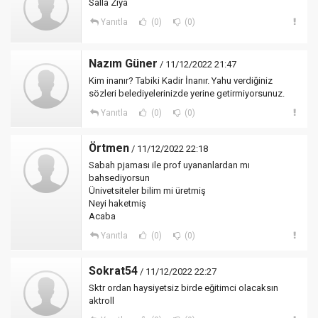
Salla Ziya
Yanıtla
(0)
(0)
Nazım Güner
/ 11/12/2022 21:47
Kim inanır? Tabiki Kadir İnanır. Yahu verdiğiniz
sözleri belediyelerinizde yerine getirmiyorsunuz.
Yanıtla
(0)
(0)
Örtmen
/ 11/12/2022 22:18
Sabah pjaması ile prof uyananlardan mı
bahsediyorsun
Ünivetsiteler bilim mi üretmiş
Neyi haketmiş
Acaba
Yanıtla
(0)
(0)
Sokrat54
/ 11/12/2022 22:27
Sktr ordan haysiyetsiz birde eğitimci olacaksın
aktroll