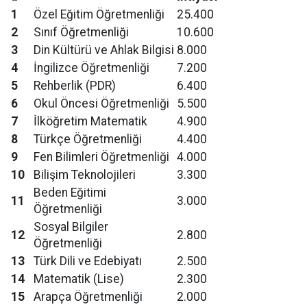
1
Özel Eğitim Öğretmenliği
25.400
2
Sınıf Öğretmenliği
10.600
3
Din Kültürü ve Ahlak Bilgisi
8.000
4
İngilizce Öğretmenliği
7.200
5
Rehberlik (PDR)
6.400
6
Okul Öncesi Öğretmenliği
5.500
7
İlköğretim Matematik
4.900
8
Türkçe Öğretmenliği
4.400
9
Fen Bilimleri Öğretmenliği
4.000
10
Bilişim Teknolojileri
3.300
Beden Eğitimi
11
3.000
Öğretmenliği
Sosyal Bilgiler
12
2.800
Öğretmenliği
13
Türk Dili ve Edebiyatı
2.500
14
Matematik (Lise)
2.300
15
Arapça Öğretmenliği
2.000