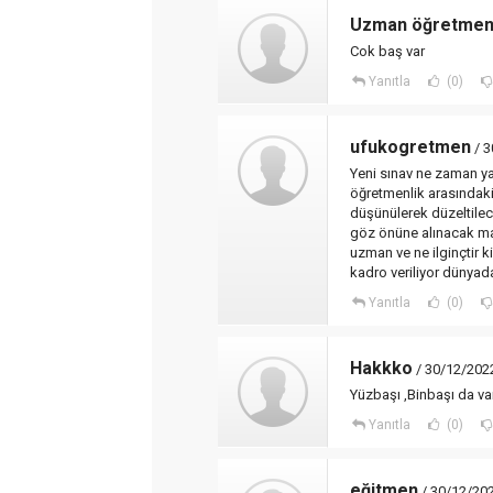
Uzman öğretme
Cok baş var
Yanıtla
(0)
ufukogretmen
/ 3
Yeni sınav ne zaman y
öğretmenlik arasındaki
düşünülerek düzeltilece
göz önüne alınacak mal
uzman ve ne ilginçtir ki
kadro veriliyor dünyad
Yanıtla
(0)
Hakkko
/ 30/12/202
Yüzbaşı ,Binbaşı da var 
Yanıtla
(0)
eğitmen
/ 30/12/202