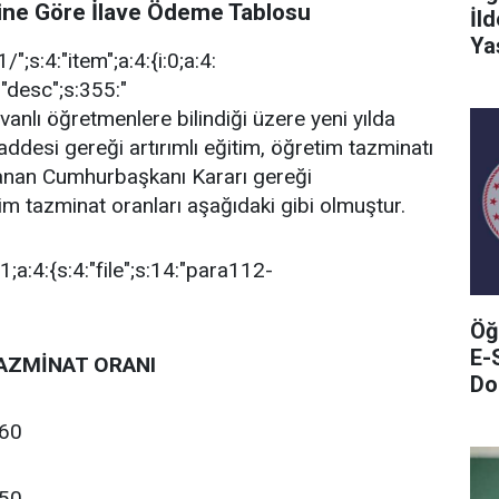
ne Göre İlave Ödeme Tablosu
İl
Ya
";s:4:"item";a:4:{i:0;a:4:
"desc";s:355:"
lı öğretmenlere bilindiği üzere yeni yılda
desi gereği artırımlı eğitim, öğretim tazminatı
anan Cumhurbaşkanı Kararı gereği
m tazminat oranları aşağıdaki gibi olmuştur.
i:1;a:4:{s:4:"file";s:14:"para112-
Öğ
E-
AZMİNAT ORANI
Do
60
50