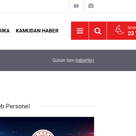
İsta
DIKA
KAMUDAN HABER
23 
LGS Nakillerinde Büyük Risk: Gözde Liselerde Ko
nş!
19:00
Günün tüm
haberleri
Tavan Yaptı!
b Personel