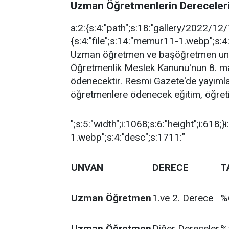
Uzman Öğretmenlerin Dereceleri
a:2:{s:4:"path";s:18:"gallery/2022/12/1/
{s:4:"file";s:14:"memur11-1.webp";s:4:
Uzman öğretmen ve başöğretmen unvan
Öğretmenlik Meslek Kanunu'nun 8. mad
ödenecektir. Resmi Gazete'de yayıml
öğretmenlere ödenecek eğitim, öğreti
";s:5:"width";i:1068;s:6:"height";i:618;}
1.webp";s:4:"desc";s:1711:"
UNVAN
DERECE
T
Uzman Öğretmen
1.ve 2. Derece
%
Uzman Öğretmen
Diğer Dereceler
%