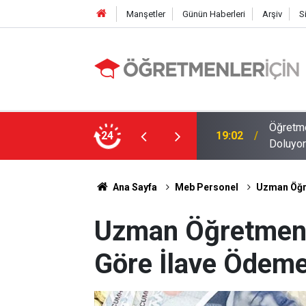
Manşetler
Günün Haberleri
Arşiv
S
MEB E-Sınav Görev Başvurularında Süre
24
09:01
2026 At
Ana Sayfa
Meb Personel
Uzman Öğre
Uzman Öğretmenl
Göre İlave Ödeme