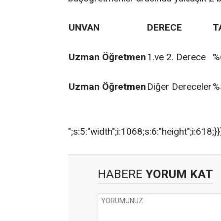
UNVAN
DERECE
T
Uzman Öğretmen
1.ve 2. Derece
%
Uzman Öğretmen
Diğer Dereceler
%
";s:5:"width";i:1068;s:6:"height";i:618;}}
HABERE
YORUM KAT