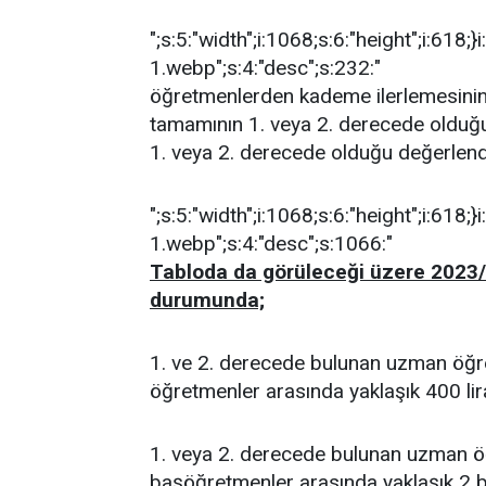
";s:5:"width";i:1068;s:6:"height";i:618;}
1.webp";s:4:"desc";s:232:"
öğretmenlerden kademe ilerlemesinin
tamamının 1. veya 2. derecede olduğu
1. veya 2. derecede olduğu değerlendi
";s:5:"width";i:1068;s:6:"height";i:618;}i:
1.webp";s:4:"desc";s:1066:"
Tabloda da görüleceği üzere 202
durumunda;
1. ve 2. derecede bulunan uzman öğr
öğretmenler arasında yaklaşık 400 lir
1. veya 2. derecede bulunan uzman ö
başöğretmenler arasında yaklaşık 2 bi