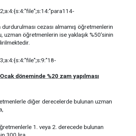
i:2;a:4:{s:4:"file";s:14:"para114-
 durdurulması cezası almamış öğretmenlerin
, uzman öğretmenlerin ise yaklaşık %50'sinin
rilmektedir.
3;a:4:{s:4:"file";s:9:"18-
3/Ocak döneminde %20 zam yapılması
etmenlerle diğer derecelerde bulunan uzman
a,
ğretmenlerle 1. veya 2. derecede bulunan
n 300 lira,