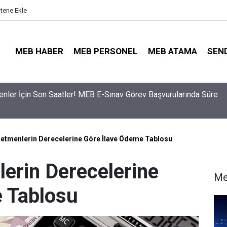
itene Ekle
MEB HABER
MEB PERSONEL
MEB ATAMA
SEN
ama Sinyali Verildi: İşte MEB’in En Çok Öğretmen Aradığı 15 Bra
tmenlerin Derecelerine Göre İlave Ödeme Tablosu
erin Derecelerine
Me
 Tablosu