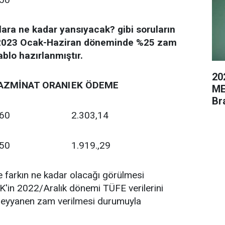
lara ne kadar yansıyacak? gibi soruların
n 2023 Ocak-Haziran döneminde %25 zam
ablo hazırlanmıştır.
20
AZMİNAT ORANI
EK ÖDEME
ME
Br
60
2.303,14
50
1.919.,29
 farkın ne kadar olacağı görülmesi
K'in 2022/Aralık dönemi TÜFE verilerini
ı/seyyanen zam verilmesi durumuyla