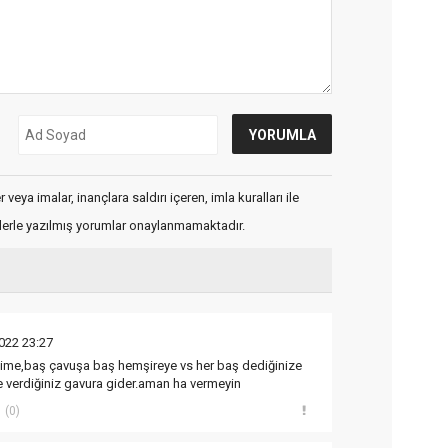
veya imalar, inançlara saldırı içeren, imla kuralları ile
flerle yazılmış yorumlar onaylanmamaktadır.
022 23:27
me,baş çavuşa baş hemşireye vs her baş dediğinize
e verdiğiniz gavura gider.aman ha vermeyin
(0)