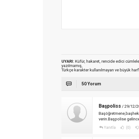
UYARI:
Küfür, hakaret, rencide edici cümleler 
yazılmamış,
Türkçe karakter kullanılmayan ve büyük har
50 Yorum
Başpoliss
/ 29/12/2
Başöğretmene,başheki
verin.Başpolise gelinc
Yanıtla
(0)