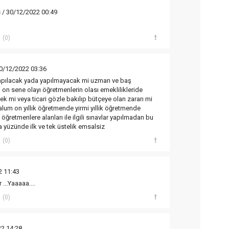
n
/ 30/12/2022 00:49
(0)
0/12/2022 03:36
apılacak yada yapılmayacak mi uzman ve baş
 on sene olayı öğretmenlerin olası emeklilikleride
k mi veya ticari gözle bakılıp bütçeye olan zararı mi
um on yıllık öğretmende yirmi yıllik öğretmende
 öğretmenlere alanları ile ilgili sınavlar yapılmadan bu
a yüzünde ilk ve tek üstelik emsalsiz
(0)
2 11:43
...Yaaaaa....
(0)
2 14:28