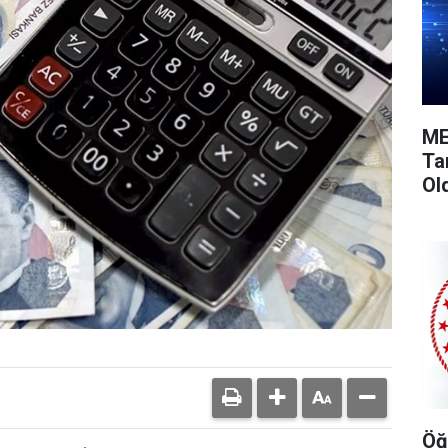
ME
Ta
Ol
Öğ