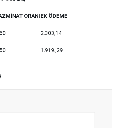
AZMİNAT ORANI
EK ÖDEME
60
2.303,14
50
1.919.,29
}