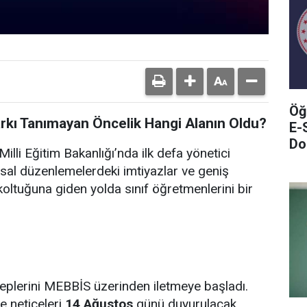
Öğ
arkı Tanımayan Öncelik Hangi Alanın Oldu?
E-
Do
illi Eğitim Bakanlığı’nda ilk defa yönetici
sal düzenlemelerdeki imtiyazlar ve geniş
oltuğuna giden yolda sınıf öğretmenlerini bir
leplerini MEBBİS üzerinden iletmeye başladı.
e neticeleri
14 Ağustos
günü duyurulacak.