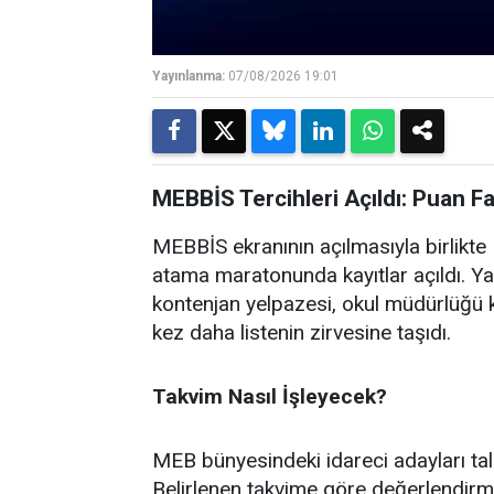
Yayınlanma:
07/08/2026 19:01
MEBBİS Tercihleri Açıldı: Puan F
MEBBİS ekranının açılmasıyla birlikte M
atama maratonunda kayıtlar açıldı. Ya
kontenjan yelpazesi, okul müdürlüğü k
kez daha listenin zirvesine taşıdı.
Takvim Nasıl İşleyecek?
MEB bünyesindeki idareci adayları ta
Belirlenen takvime göre değerlendirm