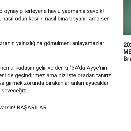
top oynayıp terleyene havlu yapmanla sevdik!
nasıl odun kesilir, nasıl bina boyanır ama sen
ranın yalnızlığına gömülmeni anlayamazlar
20
ME
Br
en arkadaşın gelir ve der ki "5A'da Ayşe'nin
eni de geçindirmez ama biz işte oradan tanırız
nava girmek zorunda bırakanlar anlamayacaklar
 seveceğiz..
ki varsın! BAŞARILAR...