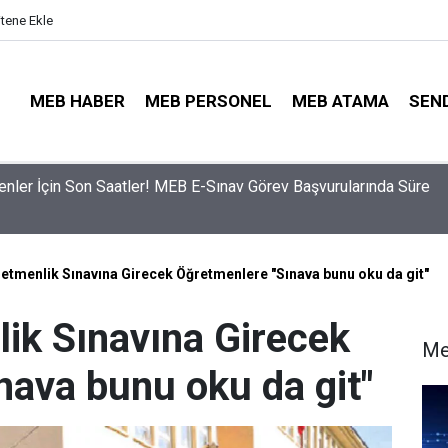
itene Ekle
MEB HABER
MEB PERSONEL
MEB ATAMA
SEN
ama Sinyali Verildi: İşte MEB’in En Çok Öğretmen Aradığı 15 Bra
tmenlik Sınavına Girecek Öğretmenlere "Sınava bunu oku da git"
ik Sınavına Girecek
Me
nava bunu oku da git"