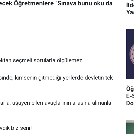
ecek Öğretmenlere "Sınava bunu oku da
İl
Ya
çoktan seçmeli sorularla ölçülemez.
nde, kimsenin gitmediği yerlerde devletin tek
Öğ
E-
arla, üşüyen elleri avuçlarının arasına almanla
Do
dik biz seni!