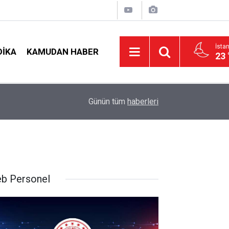
İsta
DIKA
KAMUDAN HABER
23 
LGS Nakillerinde Büyük Risk: Gözde Liselerde Ko
nş!
19:00
Günün tüm
haberleri
Tavan Yaptı!
b Personel