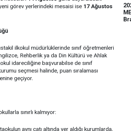
20
yeni görev yerlerindeki mesaisi ise
17 Ağustos
ME
Br
lüğü
akil ilkokul müdürlüklerinde sınıf öğretmenleri
ilizce, Rehberlik ya da Din Kültürü ve Ahlak
ilkokul idareciliğine başvurabilse de sınıf
kurumu seçmesi halinde, puan sıralaması
enine geçiyor.
ullarla sınırlı kalmıyor:
taokulun aynı çatı altında yer aldığı kurumlarda,