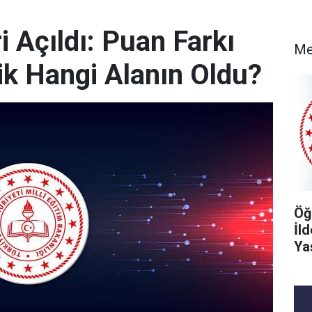
 Açıldı: Puan Farkı
Me
k Hangi Alanın Oldu?
Öğ
İl
Ya