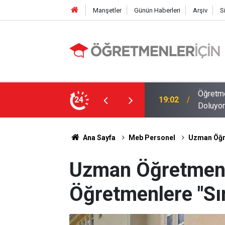
Manşetler
Günün Haberleri
Arşiv
S
MEB E-Sınav Görev Başvurularında Süre
24
09:01
2026 At
Ana Sayfa
Meb Personel
Uzman Öğre
Uzman Öğretmenl
Öğretmenlere "Sı