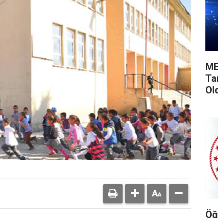
ME
Ta
Ol
Öğ