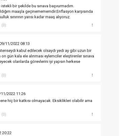
 istekli bir şekilde bu sınava başvurmadım.
ldığım maaşla geçinemememdir.Enflasyon karşısında
ulluk sınırının yarısı kadar maaş alıyoruz.
(0)
09/11/2022 08:13
stenseydi kabul edilecek olsaydı yedi ay gibi uzun bir
on gün kala ele alınması eylemciler eleştirenler sınava
meyecek olanlarda görevlerini iyi yapsın herkese
(0)
/11/2022 11:26
e hiç bir katkısı olmayacak. Eksiklikleri olabilir ama
(0)
2 20:22