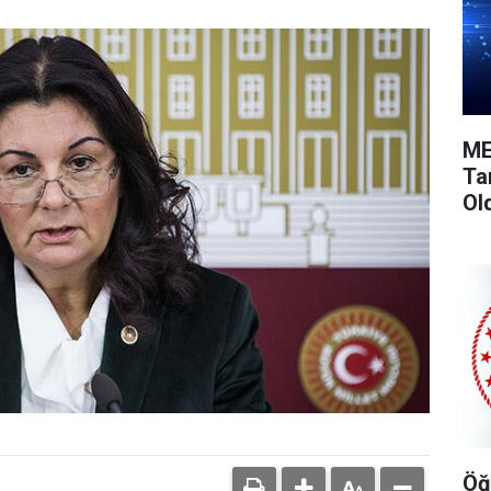
ME
Ta
Ol
Öğ