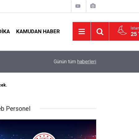
İsta
DIKA
KAMUDAN HABER
25 
LGS Nakillerinde Büyük Risk: Gözde Liselerde Ko
nş!
19:00
Günün tüm
haberleri
Tavan Yaptı!
cek.
b Personel