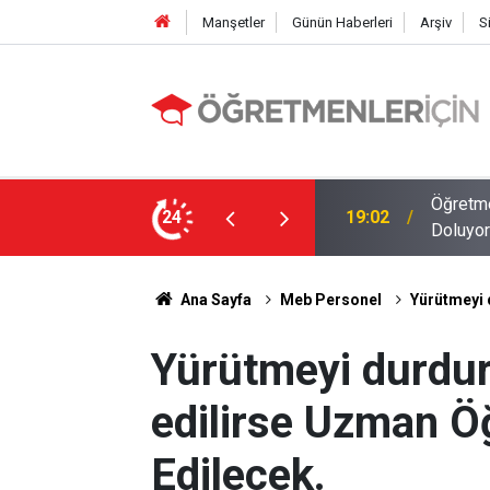
Manşetler
Günün Haberleri
Arşiv
S
MEB E-Sınav Görev Başvurularında Süre
24
09:01
2026 At
Ana Sayfa
Meb Personel
Yürütmeyi 
Yürütmeyi durdur
edilirse Uzman Öğ
Edilecek.