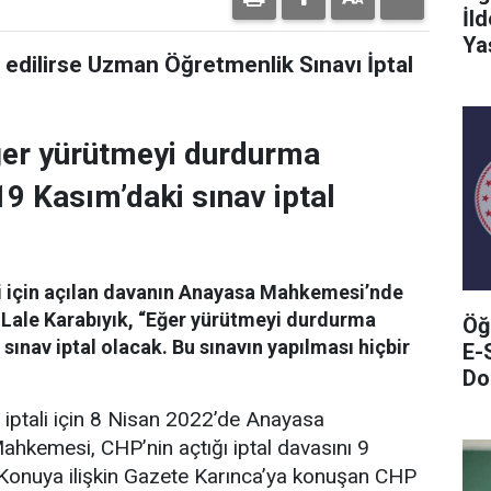
İl
Ya
edilirse Uzman Öğretmenlik Sınavı İptal
Eğer yürütmeyi durdurma
19 Kasım’daki sınav iptal
i için açılan davanın Anayasa Mahkemesi’nde
 Lale Karabıyık, “Eğer yürütmeyi durdurma
Öğ
 sınav iptal olacak. Bu sınavın yapılması hiçbir
E-
Do
iptali için 8 Nisan 2022’de Anayasa
hkemesi, CHP’nin açtığı iptal davasını 9
 Konuya ilişkin Gazete Karınca’ya konuşan CHP