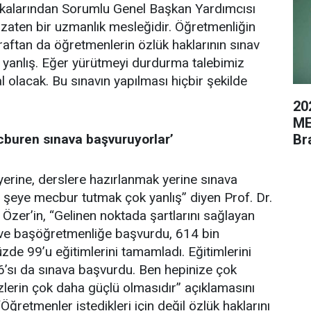
tikalarından Sorumlu Genel Başkan Yardımcısı
k zaten bir uzmanlık mesleğidir. Öğretmenliğin
raftan da öğretmenlerin özlük haklarının sınav
ce yanlış. Eğer yürütmeyi durdurma talebimiz
l olacak. Bu sınavın yapılması hiçbir şekilde
20
ME
Br
cburen sınava başvuruyorlar’
yerine, derslere hazırlanmak yerine sınava
ir şeye mecbur tutmak çok yanlış” diyen Prof. Dr.
Özer’in, “Gelinen noktada şartlarını sağlayan
ve başöğretmenliğe başvurdu, 614 bin
de 99’u eğitimlerini tamamladı. Eğitimlerini
sı da sınava başvurdu. Ben hepinize çok
lerin çok daha güçlü olmasıdır” açıklamasını
“Öğretmenler istedikleri için değil özlük haklarını