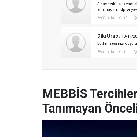
Sınav herkesin kendi al
anlamadım.Hdp ve yavrul
Yanıtla
(0)
Dila Uras
/ 10/11/20
Lütfen sesimizi duyuru
Yanıtla
(0)
MEBBİS Tercihleri
Tanımayan Önceli