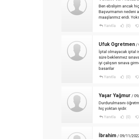
Ben ebsliyim ancak hiç
Başvurmamın nedeni a
maaşlarımız eridi. Yoks
Yanıtla
(0)
Ufuk Ogretmen
/ 
İptal olmayacak iptal i
süre beklenmez sınava 
iyi çalışsın sınava gir
basarilar
Yanıtla
(0)
Yaşar Yağmur
/ 09
Durdurulmasını öğretmen
hiç yoktan iyidir.
Yanıtla
(0)
İbrahim
/ 09/11/202