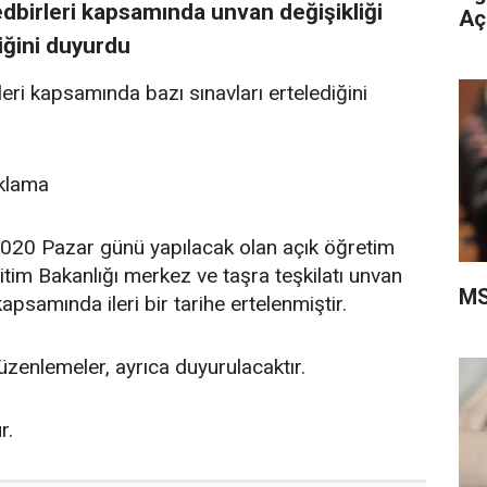
tedbirleri kapsamında unvan değişikliği
Aç
diğini duyurdu
leri kapsamında bazı sınavları ertelediğini
ıklama
2020 Pazar günü yapılacak olan açık öğretim
Eğitim Bakanlığı merkez ve taşra teşkilatı unvan
MS
kapsamında ileri bir tarihe ertelenmiştir.
düzenlemeler, ayrıca duyurulacaktır.
r.