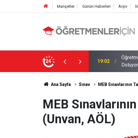
Manşetler
Günün Haberleri
Arşiv
S
MEB E-Sınav Görev Başvurularında Süre
24
09:01
2026 At
Ana Sayfa
Sınav
MEB Sınavlarının Ta
MEB Sınavlarının
(Unvan, AÖL)