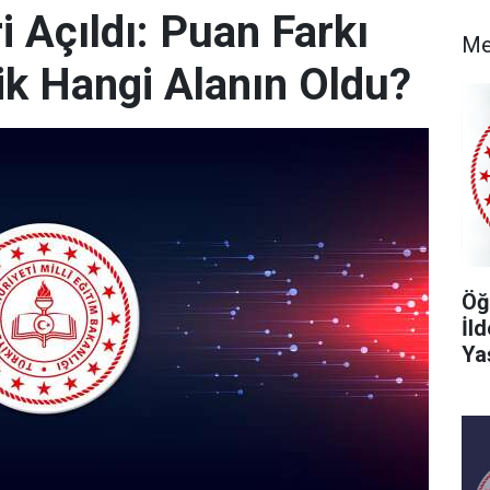
 Açıldı: Puan Farkı
Me
k Hangi Alanın Oldu?
Öğ
İl
Ya