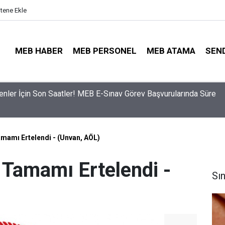
itene Ekle
MEB HABER
MEB PERSONEL
MEB ATAMA
SEN
ama Sinyali Verildi: İşte MEB’in En Çok Öğretmen Aradığı 15 Bra
mamı Ertelendi - (Unvan, AÖL)
 Tamamı Ertelendi -
Sı