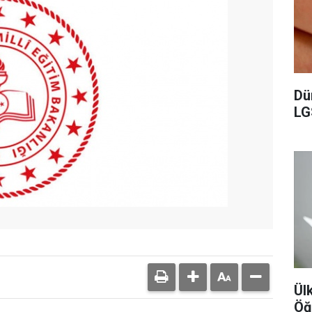
Dü
LGS
Ül
Öğ