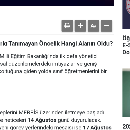
Öğ
arkı Tanımayan Öncelik Hangi Alanın Oldu?
E-
Do
illi Eğitim Bakanlığı’nda ilk defa yönetici
sal düzenlemelerdeki imtiyazlar ve geniş
oltuğuna giden yolda sınıf öğretmenlerini bir
leplerini MEBBİS üzerinden iletmeye başladı.
e neticeleri
14 Ağustos
günü duyurulacak.
20
yeni görev yerlerindeki mesaisi ise
17 Ağustos