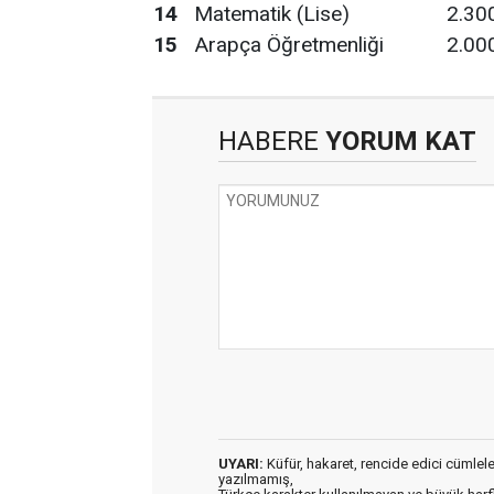
14
Matematik (Lise)
2.30
15
Arapça Öğretmenliği
2.00
HABERE
YORUM KAT
UYARI:
Küfür, hakaret, rencide edici cümleler 
yazılmamış,