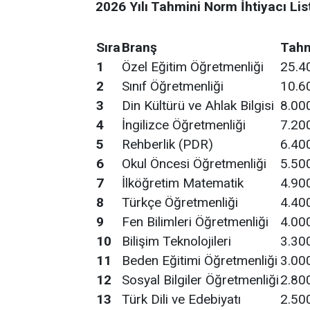
2026 Yılı Tahmini Norm İhtiyacı Lis
Sıra
Branş
Tahm
1
Özel Eğitim Öğretmenliği
25.4
2
Sınıf Öğretmenliği
10.6
3
Din Kültürü ve Ahlak Bilgisi
8.00
4
İngilizce Öğretmenliği
7.20
5
Rehberlik (PDR)
6.40
6
Okul Öncesi Öğretmenliği
5.50
7
İlköğretim Matematik
4.90
8
Türkçe Öğretmenliği
4.40
9
Fen Bilimleri Öğretmenliği
4.00
10
Bilişim Teknolojileri
3.30
11
Beden Eğitimi Öğretmenliği
3.00
12
Sosyal Bilgiler Öğretmenliği
2.80
13
Türk Dili ve Edebiyatı
2.50