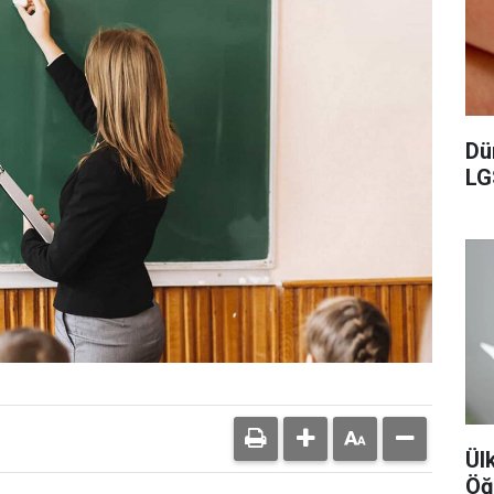
Dü
LGS
Ül
Öğ