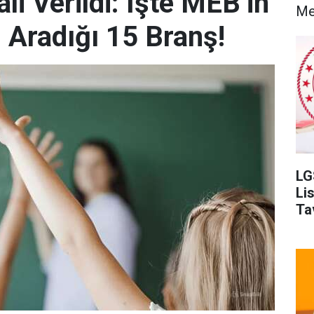
i Verildi: İşte MEB’in
Me
Aradığı 15 Branş!
LG
Li
Ta