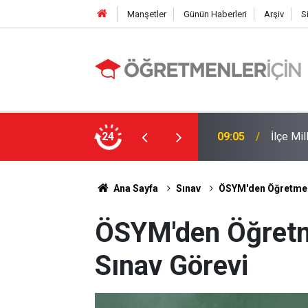
Manşetler
Günün Haberleri
Arşiv
S
 Yapıldı
24
19:00
MEB e-K
Ana Sayfa
Sınav
ÖSYM'den Öğretmenl
ÖSYM'den Öğretme
Sınav Görevi