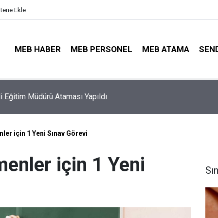
itene Ekle
MEB HABER
MEB PERSONEL
MEB ATAMA
SEN
ayıt Sonuçları e-Devlet'te: İşte Sorgulama Ekranı ve Nakil Detayl
er için 1 Yeni Sınav Görevi
nler için 1 Yeni
Sı