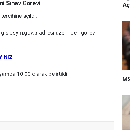
i Sınav Görevi
Aç
rcihine açıldı.
gis.osym.gov.tr adresi üzerinden görev
YINIZ
amba 10.00 olarak belirtildi.
MS