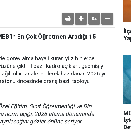
İl
 MEB’in En Çok Öğretmen Aradığı 15
Ya
de görev alma hayali kuran yüz binlerce
üzüne çıktı. İl bazlı kadro açıkları, geçmiş yıl
ağılımları analiz edilerek hazırlanan 2026 yılı
ratonu öncesinde branş bazlı tabloyu
Özel Eğitim, Sınıf Öğretmenliği ve Din
ME
asa norm açığı, 2026 atama döneminde
İş
ayrılacağını gözler önüne seriyor.
De