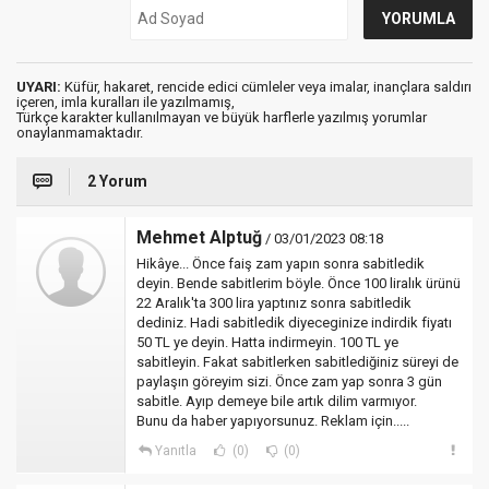
UYARI:
Küfür, hakaret, rencide edici cümleler veya imalar, inançlara saldırı
içeren, imla kuralları ile yazılmamış,
Türkçe karakter kullanılmayan ve büyük harflerle yazılmış yorumlar
onaylanmamaktadır.
2 Yorum
Mehmet Alptuğ
/ 03/01/2023 08:18
Hikâye... Önce faiş zam yapın sonra sabitledik
deyin. Bende sabitlerim böyle. Önce 100 liralık ürünü
22 Aralık'ta 300 lira yaptınız sonra sabitledik
dediniz. Hadi sabitledik diyeceginize indirdik fiyatı
50 TL ye deyin. Hatta indirmeyin. 100 TL ye
sabitleyin. Fakat sabitlerken sabitlediğiniz süreyi de
paylaşın göreyim sizi. Önce zam yap sonra 3 gün
sabitle. Ayıp demeye bile artık dilim varmıyor.
Bunu da haber yapıyorsunuz. Reklam için.....
Yanıtla
(0)
(0)