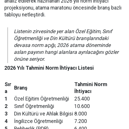
analiz edilerek hazırlanan 2026 yılı norm ihtiyacı
projeksiyonu, atama maratonu öncesinde branş bazlı
tabloyu netleştirdi.
Listenin zirvesinde yer alan Özel Eğitim, Sınıf
Öğretmenliği ve Din Kültürü branşlarındaki
devasa norm açığı, 2026 atama döneminde
aslan payının hangi alanlara ayrılacağını gözler
önüne seriyor.
2026 Yılı Tahmini Norm İhtiyacı Listesi
Sır
Tahmini Norm
Branş
a
İhtiyacı
1
Özel Eğitim Öğretmenliği
25.400
2
Sınıf Öğretmenliği
10.600
3
Din Kültürü ve Ahlak Bilgisi
8.000
4
İngilizce Öğretmenliği
7.200
5
Rehberlik (PDR)
6.400