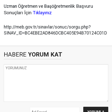
lik Başvuru
Uzman Öğretmen ve Başöğretmen
Sonuçları İçin
Tıklayınız
http://meb.gov.tr/sinavlar/sonuc/sorgu.php?
SINAV_ID=BC4EBE2AD846DCBC405E94B70124C01D
HABERE
YORUM KAT