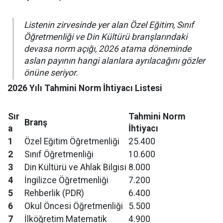
Listenin zirvesinde yer alan Özel Eğitim, Sınıf
Öğretmenliği ve Din Kültürü branşlarındaki
devasa norm açığı, 2026 atama döneminde
aslan payının hangi alanlara ayrılacağını gözler
önüne seriyor.
2026 Yılı Tahmini Norm İhtiyacı Listesi
Sır
Tahmini Norm
Branş
a
İhtiyacı
1
Özel Eğitim Öğretmenliği
25.400
2
Sınıf Öğretmenliği
10.600
3
Din Kültürü ve Ahlak Bilgisi
8.000
4
İngilizce Öğretmenliği
7.200
5
Rehberlik (PDR)
6.400
6
Okul Öncesi Öğretmenliği
5.500
7
İlköğretim Matematik
4.900