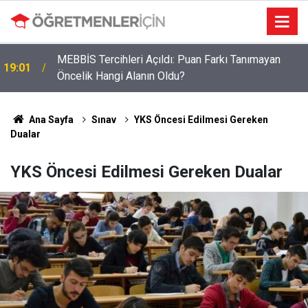
MEBBİS Tercihleri Açıldı: Puan Farkı Tanımayan
19:01
Öncelik Hangi Alanın Oldu?
Öğretmenlere Müjdeli Haber: Bu 12 İlde Norm
09:03
Kadro Tıkanıklığı Yaşanmayacak
Ana Sayfa
Sınav
YKS Öncesi Edilmesi Gereken
Dualar
YKS Öncesi Edilmesi Gereken Dualar