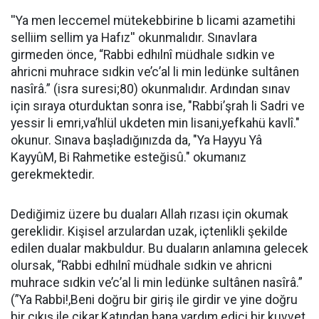
''Ya men leccemel mütekebbirine b licami azametihi
selliim sellim ya Hafız'' okunmalıdır. Sınavlara
girmeden önce, “Rabbi edhılnî müdhale sıdkin ve
ahricni muhrace sıdkin ve’c’al li min ledünke sultânen
nasîrâ.” (isra suresi;80) okunmalıdır. Ardından sınav
için sıraya oturduktan sonra ise, "Rabbi’şrah li Sadri ve
yessir li emri,va’hlül ukdeten min lisani,yefkahü kavlî."
okunur. Sınava başladığınızda da, "Ya Hayyu Yâ
KayyûM, Bi Rahmetike esteğisû." okumanız
gerekmektedir.
Dediğimiz üzere bu duaları Allah rızası için okumak
gereklidir. Kişisel arzulardan uzak, içtenlikli şekilde
edilen dualar makbuldur. Bu duaların anlamına gelecek
olursak, “Rabbi edhılnî müdhale sıdkin ve ahricni
muhrace sıdkin ve’c’al li min ledünke sultânen nasîrâ.”
(”Ya Rabbi!,Beni doğru bir giriş ile girdir ve yine doğru
bir çıkış ile çikar.Katından bana yardım edici bir kuvvet