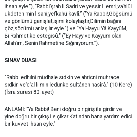
ihsan eyle.”), “Rabbi’şrah li Sadri ve yessir li emri,va’hlül
ukdeten min lisani,yefkahü kavlî.” (”Ya Rabbi!,Göğsümü
ve gönlümü genişlet,işimi kolaylaştır,Dilimin bağını
çöz,sözümü anlaşılır eyle.”) ve "Ya Hayyu Yâ KayyûM,
Bi Rahmetike esteğisû." (”Ey Hayy ve Kayyum olan
Allah'ım, Senin Rahmetine Sığınıyorum.").
SINAV DUASI
"Rabbi edhılnî müdhale sıdkin ve ahricni muhrace
sıdkin ve'c'al li min ledünke sultânen nasîrâ." (10 Kere)
(İsra suresi 80. ayet)
ANLAMI: "Ya Rabbi! Beni doğru bir giriş ile girdir ve
yine doğru bir çıkış ile çikar.Katından bana yardım edici
bir kuvvet ihsan eyle."