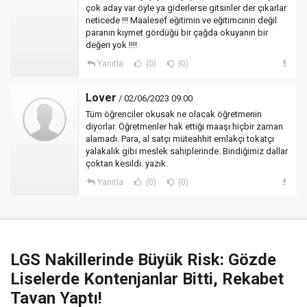
çok aday var öyle ya giderlerse gitsinler der çıkarlar
neticede !!! Maalesef eğitimin ve eğitimcinin değil
paranın kıymet gördüğü bir çağda okuyanın bir
değeri yok !!!!
Yanıtla
(0)
(0)
Lover
/ 02/06/2023 09:00
Tüm öğrenciler okusak ne olacak öğretmenin
diyorlar. Öğretmenler hak ettiği maaşı hiçbir zaman
alamadı. Para, al satçı müteahhit emlakçı tokatçı
yalakalık gibi meslek sahiplerinde. Bindiğimiz dallar
çoktan kesildi. yazık.
Yanıtla
(0)
(0)
LGS Nakillerinde Büyük Risk: Gözde
Liselerde Kontenjanlar Bitti, Rekabet
Tavan Yaptı!