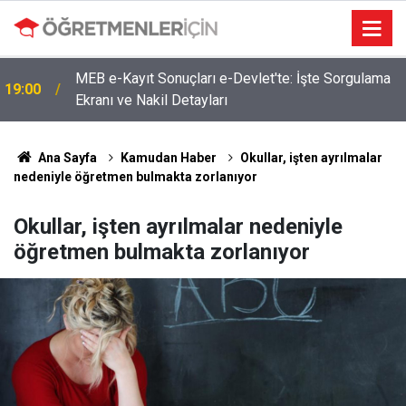
MEB e-Kayıt Sonuçları e-Devlet'te: İşte Sorgulama
19:00
Ekranı ve Nakil Detayları
4 Branşta Öğretmenleri Norm Fazlası Tehlikesi
09:02
Bekliyor!
Ana Sayfa
Kamudan Haber
Okullar, işten ayrılmalar
nedeniyle öğretmen bulmakta zorlanıyor
Okullar, işten ayrılmalar nedeniyle
öğretmen bulmakta zorlanıyor