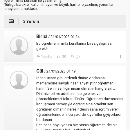
içeren, imla kuralları ile yazılmamış,
Türkçe karakter kullanılmayan ve büyük harflerle yazılmış yorumlar
onaylanmamaktadır.
3 Yorum
Birisi
/ 21/01/2023 01:24
Bu öğretmenin imla kurallarına biraz çalışması
gerekir.
Yanıtla
(0)
(0)
Gül
/ 21/01/2023 01:49
İnsanı insan gibi erdemli dinine vicdanına
merhamdine saygılı insanlar yetiştirir öğretmen
hanm. Sen insanlığın insan olmanın hangisisin ..
Dinimizi örf ve adetlerimize gelenek ve
göreneklerimizi tekrar düşün . Öğretmen davranışları
konuşması herşeyiyle oğrencisine örnektir sen
öğretmen olmanın neresindesin sana eğitim veren
öğretmenlerindemi bu şekilde kıyafetler giyiyorlardı
bir dusun
Ben sana söylüyorum hiç birisin öğretmen deilsin