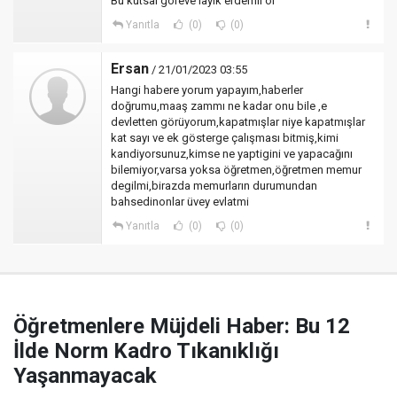
Bu kutsal göreve layık erdemli ol
Yanıtla
(0)
(0)
Ersan
/ 21/01/2023 03:55
Hangi habere yorum yapayım,haberler
doğrumu,maaş zammı ne kadar onu bile ,e
devletten görüyorum,kapatmışlar niye kapatmışlar
kat sayı ve ek gösterge çalışması bitmiş,kimi
kandiyorsunuz,kimse ne yaptigini ve yapacağını
bilemiyor,varsa yoksa öğretmen,öğretmen memur
degilmi,birazda memurların durumundan
bahsedinonlar üvey evlatmi
Yanıtla
(0)
(0)
Öğretmenlere Müjdeli Haber: Bu 12
İlde Norm Kadro Tıkanıklığı
Yaşanmayacak