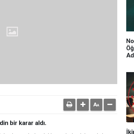
No
Öğ
Ad
in bir karar aldı.
İk