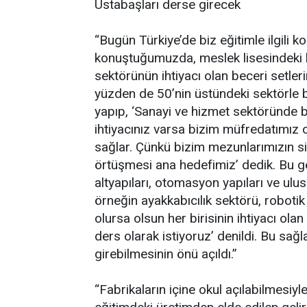
Ustabaşları derse girecek
“Bugün Türkiye’de biz eğitimle ilgili k
konuştuğumuzda, meslek lisesindeki be
sektörünün ihtiyacı olan beceri setler
yüzden de 50’nin üstündeki sektörle bi
yapıp, ‘Sanayi ve hizmet sektöründe be
ihtiyacınız varsa bizim müfredatımı
sağlar. Çünkü bizim mezunlarımızın si
örtüşmesi ana hedefimiz’ dedik. Bu ger
altyapıları, otomasyon yapıları ve ulu
örneğin ayakkabıcılık sektörü, robotik
olursa olsun her birisinin ihtiyacı ol
ders olarak istiyoruz’ denildi. Bu sağ
girebilmesinin önü açıldı.”
“Fabrikaların içine okul açılabilmesiyl