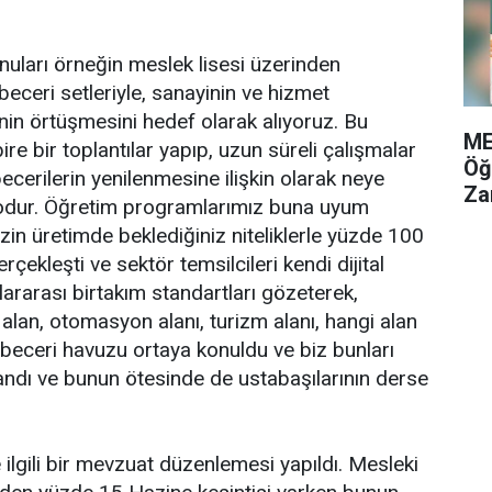
onuları örneğin meslek lisesi üzerinden
ceri setleriyle, sanayinin ve hizmet
inin örtüşmesini hedef olarak alıyoruz. Bu
ME
re bir toplantılar yapıp, uzun süreli çalışmalar
Öğ
cerilerin yenilenmesine ilişkin olarak neye
Za
z odur. Öğretim programlarımız buna uyum
zin üretimde beklediğiniz niteliklerle yüzde 100
çekleşti ve sektör temsilcileri kendi dijital
slararası birtakım standartları gözeterek,
 alan, otomasyon alanı, turizm alanı, hangi alan
an beceri havuzu ortaya konuldu ve biz bunları
landı ve bunun ötesinde de ustabaşılarının derse
e ilgili bir mevzuat düzenlemesi yapıldı. Mesleki