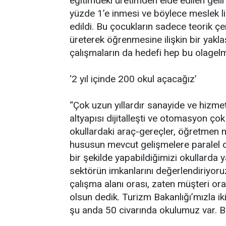
eğitimdeki üretimden elde edilen gel
yüzde 1’e inmesi ve böylece meslek l
edildi. Bu çocukların sadece teorik 
üreterek öğrenmesine ilişkin bir yakla
çalışmaların da hedefi hep bu olagelmi
‘2 yıl içinde 200 okul açacağız’
“Çok uzun yıllardır sanayide ve hizmet 
altyapısı dijitalleşti ve otomasyon çok
okullardaki araç-gereçler, öğretmen nit
hususun mevcut gelişmelere paralel ol
bir şekilde yapabildiğimizi okullarda
sektörün imkanlarını değerlendiriyoruz
çalışma alanı orası, zaten müşteri ora
olsun dedik. Turizm Bakanlığı’mızla iki
şu anda 50 civarında okulumuz var. Bunla