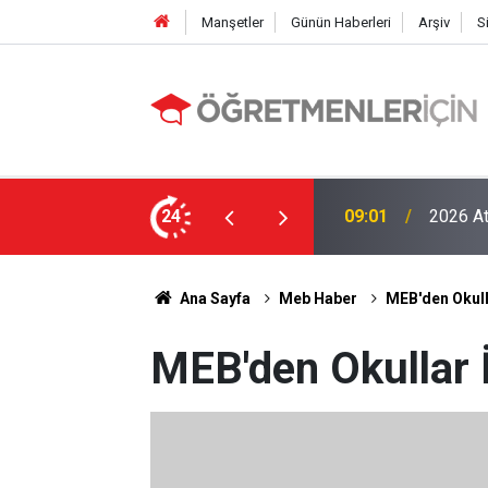
Manşetler
Günün Haberleri
Arşiv
S
LGS Nak
e MEB’in En Çok Öğretmen Aradığı 15 Branş!
24
19:00
Tavan Y
Ana Sayfa
Meb Haber
MEB'den Okulla
MEB'den Okullar İ