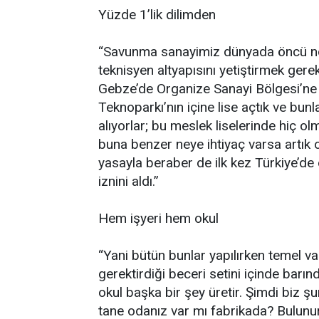
Yüzde 1’lik dilimden
“Savunma sanayimiz dünyada öncü n
teknisyen altyapısını yetiştirmek ger
Gebze’de Organize Sanayi Bölgesi’ne y
Teknoparkı’nın içine lise açtık ve bunl
alıyorlar; bu meslek liselerinde hiç olm
buna benzer neye ihtiyaç varsa artık o
yasayla beraber de ilk kez Türkiye’d
iznini aldı.”
Hem işyeri hem okul
“Yani bütün bunlar yapılırken temel v
gerektirdiği beceri setini içinde barın
okul başka bir şey üretir. Şimdi biz şu
tane odanız var mı fabrikada? Bulunur