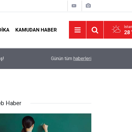
İsta
DIKA
KAMUDAN HABER
28 
t
09:05
İlçe Milli Eğitim Müdürü Ataması Yapıldı
Günün tüm
haberleri
b Haber