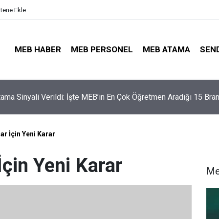
itene Ekle
MEB HABER
MEB PERSONEL
MEB ATAMA
SEN
illerinde Büyük Risk: Gözde Liselerde Kontenjanlar Bitti, Rekabe
aptı!
r İçin Yeni Karar
çin Yeni Karar
Me