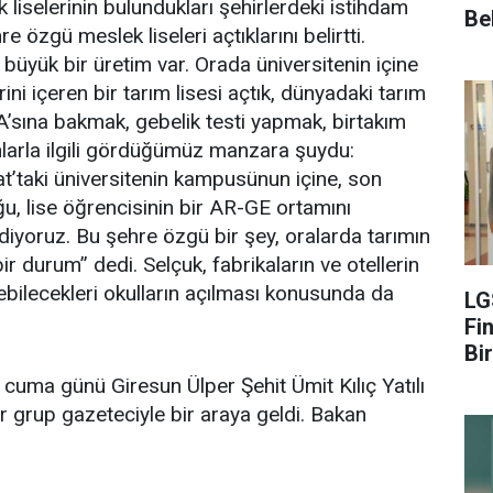
 liselerinin bulundukları şehirlerdeki istihdam
Be
 özgü meslek liseleri açtıklarını belirtti.
 büyük bir üretim var. Orada üniversitenin içine
ini içeren bir tarım lisesi açtık, dünyadaki tarım
NA’sına bakmak, gebelik testi yapmak, birtakım
larla ilgili gördüğümüz manzara şuydu:
kat’taki üniversitenin kampusünun içine, son
u, lise öğrencisinin bir AR-GE ortamını
ediyoruz. Bu şehre özgü bir şey, oralarda tarımın
i bir durum” dedi. Selçuk, fabrikaların ve otellerin
rebilecekleri okulların açılması konusunda da
LG
Fin
Bir
 cuma günü Giresun Ülper Şehit Ümit Kılıç Yatılı
r grup gazeteciyle bir araya geldi. Bakan