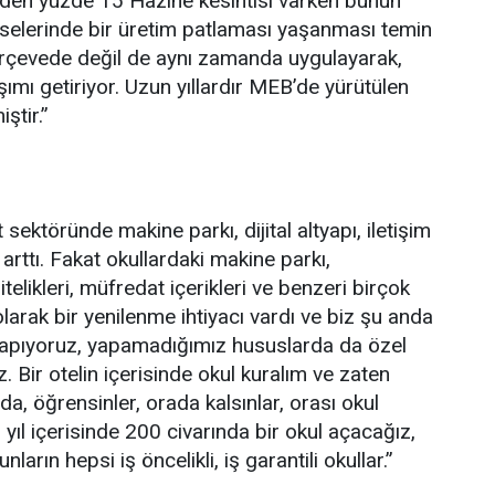
irden yüzde 15 Hazine kesintisi varken bunun
iselerinde bir üretim patlaması yaşanması temin
çerçevede değil de aynı zamanda uygulayarak,
şımı getiriyor. Uzun yıllardır MEB’de yürütülen
ştir.”
sektöründe makine parkı, dijital altyapı, iletişim
 arttı. Fakat okullardaki makine parkı,
elikleri, müfredat içerikleri ve benzeri birçok
arak bir yenilenme ihtiyacı vardı ve biz şu anda
 yapıyoruz, yapamadığımız hususlarda da özel
. Bir otelin içerisinde okul kuralım ve zaten
da, öğrensinler, orada kalsınlar, orası okul
 yıl içerisinde 200 civarında bir okul açacağız,
rın hepsi iş öncelikli, iş garantili okullar.”