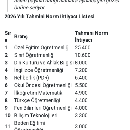
aslan payının hangi alanlara ayrılacağını gözler
önüne seriyor.
2026 Yılı Tahmini Norm İhtiyacı Listesi
Sır
Tahmini Norm
Branş
a
İhtiyacı
1
Özel Eğitim Öğretmenliği
25.400
2
Sınıf Öğretmenliği
10.600
3
Din Kültürü ve Ahlak Bilgisi
8.000
4
İngilizce Öğretmenliği
7.200
5
Rehberlik (PDR)
6.400
6
Okul Öncesi Öğretmenliği
5.500
7
İlköğretim Matematik
4.900
8
Türkçe Öğretmenliği
4.400
9
Fen Bilimleri Öğretmenliği
4.000
10
Bilişim Teknolojileri
3.300
Beden Eğitimi
11
3.000