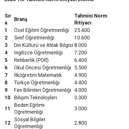
Sır
Tahmini Norm
Branş
a
İhtiyacı
1
Özel Eğitim Öğretmenliği
25.400
2
Sınıf Öğretmenliği
10.600
3
Din Kültürü ve Ahlak Bilgisi
8.000
4
İngilizce Öğretmenliği
7.200
5
Rehberlik (PDR)
6.400
6
Okul Öncesi Öğretmenliği
5.500
7
İlköğretim Matematik
4.900
8
Türkçe Öğretmenliği
4.400
9
Fen Bilimleri Öğretmenliği
4.000
10
Bilişim Teknolojileri
3.300
Beden Eğitimi
11
3.000
Öğretmenliği
Sosyal Bilgiler
12
2.800
Öğretmenliği