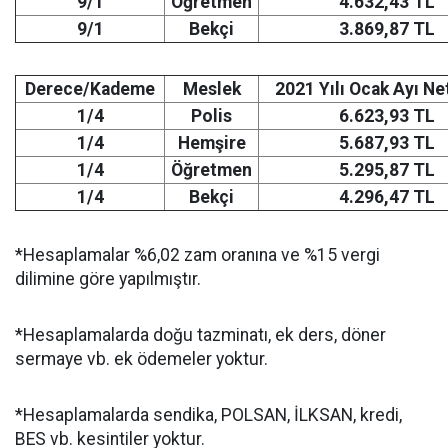
9/1
Öğretmen
4.632,43 TL
9/1
Bekçi
3.869,87 TL
Derece/Kademe
Meslek
2021 Yılı Ocak Ayı N
1/4
Polis
6.623,93 TL
1/4
Hemşire
5.687,93 TL
1/4
Öğretmen
5.295,87 TL
1/4
Bekçi
4.296,47 TL
*Hesaplamalar %6,02 zam oranına ve %15 vergi
dilimine göre yapılmıştır.
*Hesaplamalarda doğu tazminatı, ek ders, döner
sermaye vb. ek ödemeler yoktur.
*Hesaplamalarda sendika, POLSAN, İLKSAN, kredi,
BES vb. kesintiler yoktur.