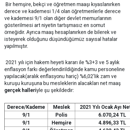
Bir hemşire, bekçi ve öğretmen maaşı kıyaslanırken
derece ve kademesi 1/4 olan öğretmenlerle derece
ve kademesi 9/1 olan diğer devlet memurlarının
gösterilmesi art niyetin tartışmasız en somut
örneğidir. Ayrıca maaş hesaplanırken de bilerek ve
isteyerek olduğunu düşündüğümüz sayısal hatalar
yapılmıştır.
2021 yılı için hakem heyeti kararı ile %3+3 ve 5 aylık
enflasyon farkı değerlendirildiğinde kamu personeline
yapılacak(aralık enflasyonu hariç) %6,02'lik zam ve
kuruşu kuruşuna bu mesleklerin alacakları net maaş
gerçek halleri
yle şu şekildedir:
Derece/Kademe
Meslek
2021 Yılı Ocak Ayı N
9/1
Polis
6.070,24 TL
9/1
Hemşire
4.896,33 TL